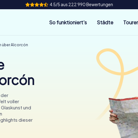
4.5/5 aus 222‘990 Bewertungen
So funktioniert's
Städte
Toure
n über Alcorcón
e
corcón
 der
lt voller
 Glaskunst und
n
ghlights dieser