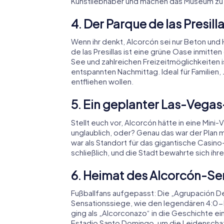
Kunstliebhaber und machen das Museum zu ei
4. Der Parque de las Presill
Wenn ihr denkt, Alcorcón sei nur Beton und 
de las Presillas ist eine grüne Oase inmitte
See und zahlreichen Freizeitmöglichkeiten i
entspannten Nachmittag. Ideal für Familien,
entfliehen wollen.
5. Ein geplanter Las-Vegas
Stellt euch vor, Alcorcón hätte in eine Min
unglaublich, oder? Genau das war der Plan 
war als Standort für das gigantische Casi
schließlich, und die Stadt bewahrte sich ihre
6. Heimat des Alcorcón-Se
Fußballfans aufgepasst: Die „Agrupación Dep
Sensationssiege, wie den legendären 4:0-E
ging als „Alcorconazo“ in die Geschichte ein
Estadio Santo Domingo, um die Leidenschaf