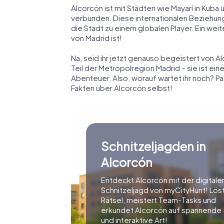
Alcorcón ist mit Städten wie Mayarí in Kuba
verbunden. Diese internationalen Beziehun
die Stadt zu einem globalen Player. Ein wei
von Madrid ist!
Na, seid ihr jetzt genauso begeistert von Alc
Teil der Metropolregion Madrid – sie ist ein
Abenteuer. Also, worauf wartet ihr noch? P
Fakten über Alcorcón selbst!
Schnitzeljagden in
Alcorcón
Entdeckt Alcorcón mit der digitale
Schnitzeljagd von myCityHunt! Lös
Rätsel, meistert Team-Tasks und
erkundet Alcorcón auf spannende
und interaktive Art!