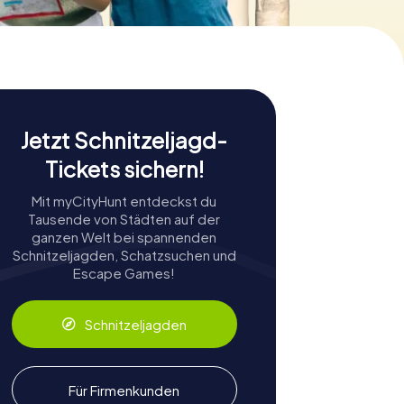
Jetzt Schnitzeljagd-
Tickets sichern!
Mit myCityHunt entdeckst du
Tausende von Städten auf der
ganzen Welt bei spannenden
Schnitzeljagden, Schatzsuchen und
Escape Games!
Schnitzeljagden
Für Firmenkunden