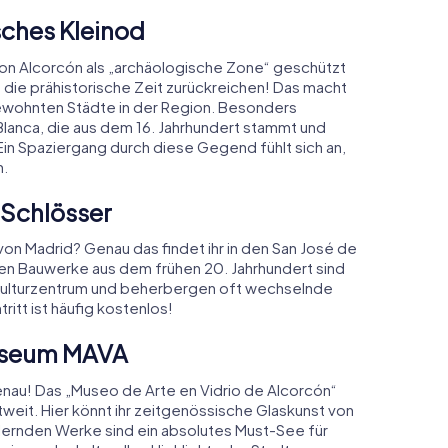
sches Kleinod
von Alcorcón als „archäologische Zone“ geschützt
n die prähistorische Zeit zurückreichen! Das macht
bewohnten Städte in der Region. Besonders
 Blanca, die aus dem 16. Jahrhundert stammt und
 Ein Spaziergang durch diese Gegend fühlt sich an,
n.
 Schlösser
 von Madrid? Genau das findet ihr in den San José de
en Bauwerke aus dem frühen 20. Jahrhundert sind
s Kulturzentrum und beherbergen oft wechselnde
itt ist häufig kostenlos!
museum MAVA
enau! Das „Museo de Arte en Vidrio de Alcorcón“
tweit. Hier könnt ihr zeitgenössische Glaskunst von
illernden Werke sind ein absolutes Must-See für