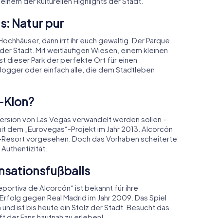
nem der kulturellen Highlights der Stadt.
as: Natur pur
Hochhäuser, dann irrt ihr euch gewaltig. Der Parque
n der Stadt. Mit weitläufigen Wiesen, einem kleinen
st dieser Park der perfekte Ort für einen
 Jogger oder einfach alle, die dem Stadtleben
-Klon?
i-Version von Las Vegas verwandelt werden sollen –
mit dem „Eurovegas“-Projekt im Jahr 2013. Alcorcón
no-Resort vorgesehen. Doch das Vorhaben scheiterte
 Authentizität.
nsationsfußballs
ortiva de Alcorcón“ ist bekannt für ihre
rfolg gegen Real Madrid im Jahr 2009. Das Spiel
 und ist bis heute ein Stolz der Stadt. Besucht das
t der Fans hautnah zu erleben!