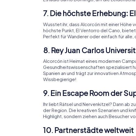
7. Die höchste Erhebung: E
Wusstet ihr, dass Alcorcón mit einer Höhe 
höchste Punkt, El Ventorro del Cano, biete
Perfekt für Wanderer oder einfach für alle
8. Rey Juan Carlos Universi
Alcorcón ist Heimat eines modernen Campus 
Gesundheitswissenschaften spezialisiert ha
Spanien an und trägt zur innovativen Atmosp
Wissbegierige!
9. Ein Escape Room der Sup
Ihr liebt Rätsel und Nervenkitzel? Dann ab 
der Region. Die kreativen Szenarien und knif
Highlight, sondern ziehen auch Besucher von
10. Partnerstädte weltweit