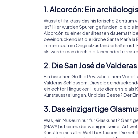
1. Alcorcón: Ein archäologi
Wusstet ihr, dass das historische Zentrum 
ist? Hier wurden Spuren gefunden, die bis i
Alcorcón zu einer der ältesten dauerhaft 
beeindruckend ist die Kirche Santa María la
immer noch im Originalzustand erhalten ist.
als würde man durch die Jahrhunderte reise
2. Die San José de Valderas
Ein bisschen Gothic Revival in einem Vorort
Valderas Schlössern. Diese beeindruckend
ein echter Hingucker. Heute dienen sie al
Kunstausstellungen. Und das Beste? Der Eintr
3. Das einzigartige Glas
Was, ein Museum nur für Glaskunst? Ganz g
(MAVA) ist eines der wenigen seiner Art wel
Künstlern aus aller Welt bestaunen. Die sch