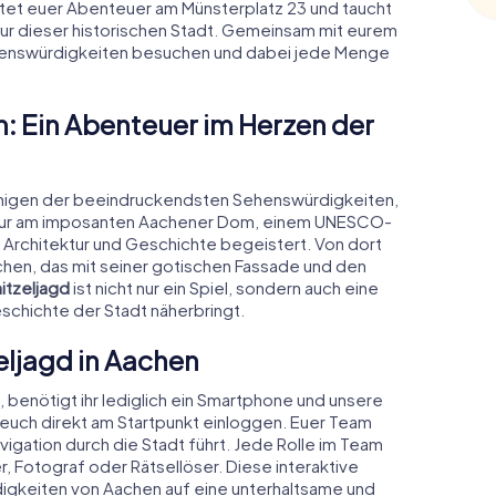
rtet euer Abenteuer am Münsterplatz 23 und taucht
ltur dieser historischen Stadt. Gemeinsam mit eurem
enswürdigkeiten besuchen und dabei jede Menge
n: Ein Abenteuer im Herzen der
inigen der beeindruckendsten Sehenswürdigkeiten,
e Tour am imposanten Aachener Dom, einem UNESCO-
n Architektur und Geschichte begeistert. Von dort
achen, das mit seiner gotischen Fassade und den
itzeljagd
ist nicht nur ein Spiel, sondern auch eine
eschichte der Stadt näherbringt.
eljagd in Aachen
 benötigt ihr lediglich ein Smartphone und unsere
 euch direkt am Startpunkt einloggen. Euer Team
vigation durch die Stadt führt. Jede Rolle im Team
er, Fotograf oder Rätsellöser. Diese interaktive
igkeiten von Aachen auf eine unterhaltsame und