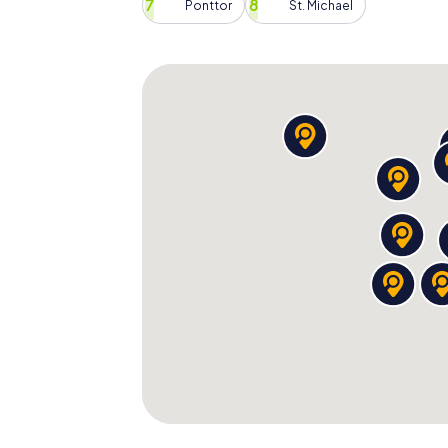
Ponttor
St. Michael
Ein Besuch in Aachen ist unvergleichlich, un
entdecken, als mit unserer
Schnitzeljagd
. 
Kultur und die charmanten Plätze auf eine u
Geschichte Aachens ein, entdeckt berühmte
sammelt unvergessliche Erlebnisse. Bucht 
Stadt aus einer ganz neuen Perspektive!