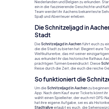
Niederlanden und Belgien zu erkunden. Sta
ein in die faszinierende Geschichte und Ku
Team werdet ihr Aachens bekannteste Seh
Spaß und Abenteuer erleben.
Die Schnitzeljagd in Aache
Stadt
Die
Schnitzeljagd in Aachen
führt euch zu e
die die Stadt zu bieten hat. Beginnt eur
Weltkulturerbe, das mit seiner einzigartige
aus erkundet ihr das historische Rathaus A
prächtigen Türmen beeindruckt. Diese
Schn
Reise durch die Zeit, die euch die reiche G
So funktioniert die Schnitz
Um die
Schnitzeljagd in Aachen
zu beginnen,
App. Nach dem Kauf eurer Tickets könnt ihr
wählt einen Spielleiter, der euch mit GPS-Na
hat ihre eigene Aufgabe, sei es als Historik
Stadtrallye
erlaubt es euch, die Sehenswürd