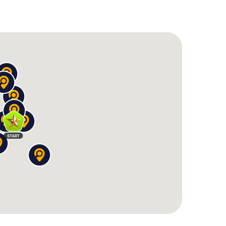
d es gibt keine bessere Art, die Stadt zu
Ihr werdet die historischen Bauwerke, die lebendige
nbeschwerte Art erkunden. Taucht tief in die
 Persönlichkeiten und ihre Geschichten und
jetzt eure
Schnitzeljagd in Aachen
und erlebt die