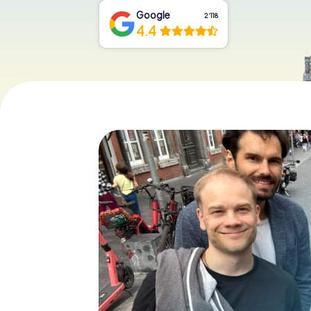
Google
2‘118
4.4