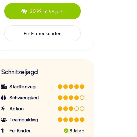
16.99 p.P.
20.99
Für Firmenkunden
Schnitzeljagd
Stadtbezug
Schwierigkeit
Action
Teambuilding
Für Kinder
8 Jahre