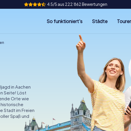
4.5/5 aus 222‘862 Bewertungen
So funktioniert's
Städte
Toure
hen
ljagd in Aachen
n Seite! Löst
ende Orte wie
historische
e Stadt im Freien
oller Spaß und