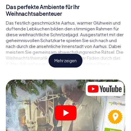
Das perfekte Ambiente für Ihr
Weihnachtsabenteuer
Das festlich geschmückte Aarhus, warmer Glühwein und
duftende Lebkuchen bilden den stimmigen Rahmen für
diese weihnachtliche Schnitzeljagd. Ausgestattet mit der
geheimnisvollen Schatzkarte spielen Sie sich nach und
nach durch die ansehnliche Innenstadt von Aarhus. Dabei
meistern Sie gemeinsam abwechslungsreiche Rätsel. Die
Weihnachtsthematik zieht sich als roter Faden durch das
Mehr zeigen
X-Mas Adventure in Aarhus. Auf spielerische Weise
erfahren Sie faszinierende Anekdoten rund um das
nahende Weihnachtsfest. Wird es Ihnen gelingen, die
Hinweise richtig zu deuten und anderen Schatzsuchern
stets einen Schritt voraus zu sein?
Der Weihnachtsmarkt von Aarhus als
Zwischenstopp
Stellen Sie ein kompetentes Team aus Freunden oder
Familienmitgliedern zusammen und begeben Sie sich
gemeinsam auf eine weihnachtliche Rätseltour durch