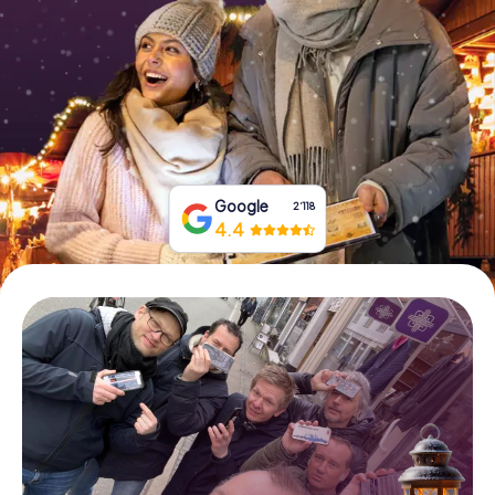
Tickets buchen
Gutscheine bestellen
Google
2‘118
4.4