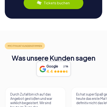
Tickets buchen
Was unsere Kunden sagen
Google
2‘118
4.4
Durch Zufall bin ich auf das
Es hat super Spaß 
Angebot gestoßen und war
heute das erste Mal 
wirklich begeistert. Wir sind
definitiv nicht das le