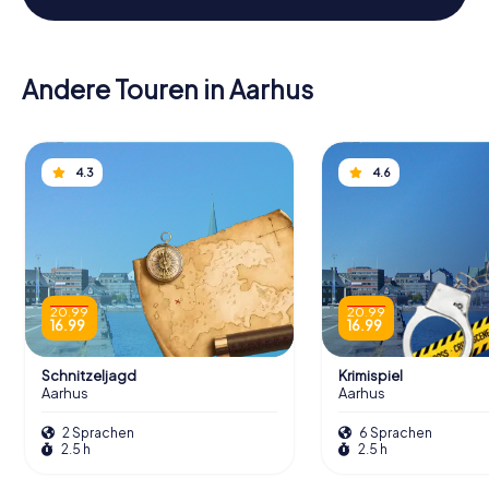
Andere Touren in Aarhus
4.3
4.6
20.99
20.99
16.99
16.99
Schnitzeljagd
Krimispiel
Aarhus
Aarhus
2 Sprachen
6 Sprachen
2.5 h
2.5 h