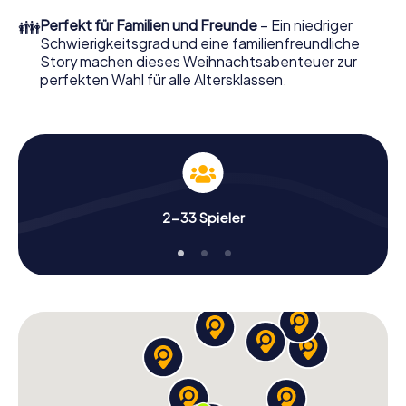
perfekten Weihnachtsfeier in Aarhus erwartet: Spaß,
👪
Perfekt für Familien und Freunde
– Ein niedriger
Teambuilding und eine stimmungsvolle
Schwierigkeitsgrad und eine familienfreundliche
Weihnachtsthematik. Gönnen Sie Ihren Kollegen also
Story machen dieses Weihnachtsabenteuer zur
einen unvergesslichen Ausklang des Jahres und planen Sie
perfekten Wahl für alle Altersklassen.
unser X-Mas Adventure als Programmpunkt Ihrer
Weihnachtsfeier in Aarhus ein!
2-33 Spieler