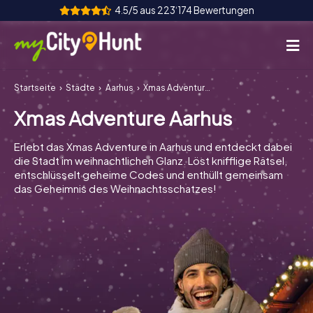
4.5/5 aus 223‘174 Bewertungen
Startseite
Städte
Aarhus
Xmas Adventure Aarhus
So funktioniert's
Xmas Adventure Aarhus
Städte
Erlebt das Xmas Adventure in Aarhus und entdeckt dabei
Touren
die Stadt im weihnachtlichen Glanz. Löst knifflige Rätsel,
entschlüsselt geheime Codes und enthüllt gemeinsam
das Geheimnis des Weihnachtsschatzes!
Teamevent
Tickets
INT
AT
CH
DE
ES
FR
UK
IE
IT
NL