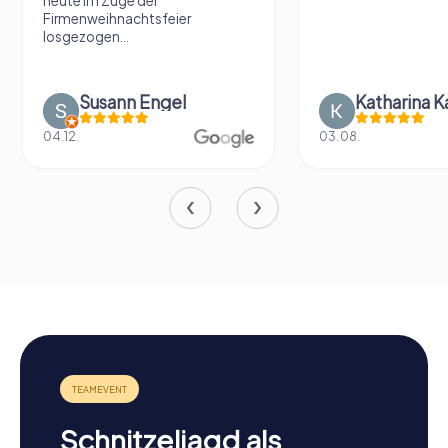
heute im Zuge der
Firmenweihnachtsfeier
losgezogen...
Susann Engel
Katharina K
04.12.
03.08.
Schnitzeljagd als