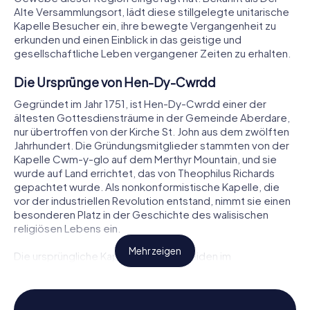
Alte Versammlungsort, lädt diese stillgelegte unitarische
Kapelle Besucher ein, ihre bewegte Vergangenheit zu
erkunden und einen Einblick in das geistige und
gesellschaftliche Leben vergangener Zeiten zu erhalten.
Die Ursprünge von Hen-Dy-Cwrdd
Gegründet im Jahr 1751, ist Hen-Dy-Cwrdd einer der
ältesten Gottesdiensträume in der Gemeinde Aberdare,
nur übertroffen von der Kirche St. John aus dem zwölften
Jahrhundert. Die Gründungsmitglieder stammten von der
Kapelle Cwm-y-glo auf dem Merthyr Mountain, und sie
wurde auf Land errichtet, das von Theophilus Richards
gepachtet wurde. Als nonkonformistische Kapelle, die
vor der industriellen Revolution entstand, nimmt sie einen
besonderen Platz in der Geschichte des walisischen
religiösen Lebens ein.
Mehr zeigen
Die ursprüngliche Kapelle war bescheiden im
Erscheinungsbild und ähnelte einem Häuschen oder
Gasthof, komplett mit einer Außentreppe. Sie bot Platz
für eine Gemeinde von fünfzig bis hundert Personen. Bis