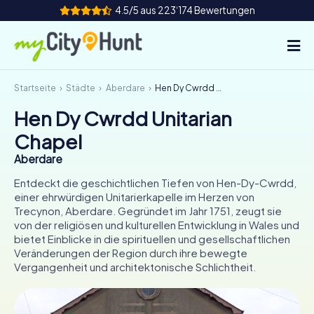
4.5/5 aus 223‘174 Bewertungen
Startseite
Städte
Aberdare
Hen Dy Cwrdd Unitarian Chapel
So funktioniert's
Hen Dy Cwrdd Unitarian
Städte
Chapel
Touren
Aberdare
Entdeckt die geschichtlichen Tiefen von Hen-Dy-Cwrdd,
Teamevent
einer ehrwürdigen Unitarierkapelle im Herzen von
Trecynon, Aberdare. Gegründet im Jahr 1751, zeugt sie
Tickets
von der religiösen und kulturellen Entwicklung in Wales und
bietet Einblicke in die spirituellen und gesellschaftlichen
Veränderungen der Region durch ihre bewegte
INT
AT
CH
DE
Vergangenheit und architektonische Schlichtheit.
ES
FR
UK
IE
IT
NL