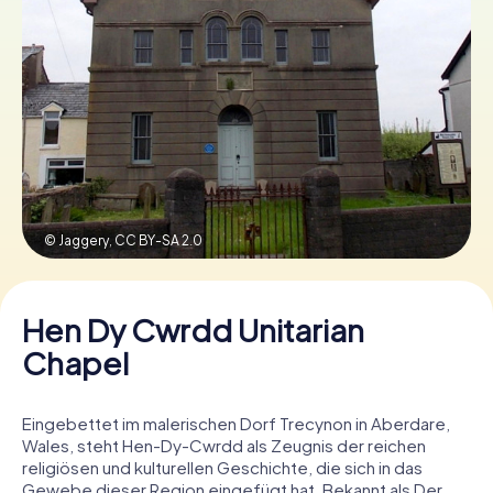
Tickets buchen
Gutscheine bestellen
© Jaggery,
CC BY-SA 2.0
Hen Dy Cwrdd Unitarian
Chapel
Eingebettet im malerischen Dorf Trecynon in Aberdare,
Wales, steht Hen-Dy-Cwrdd als Zeugnis der reichen
religiösen und kulturellen Geschichte, die sich in das
Gewebe dieser Region eingefügt hat. Bekannt als Der