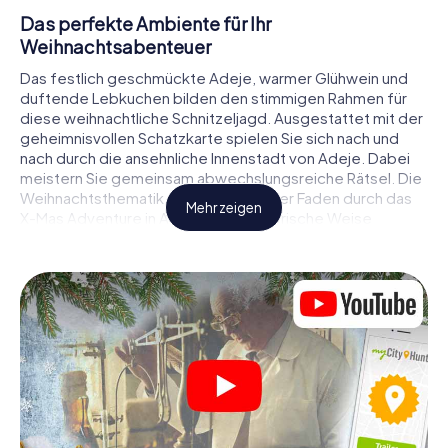
Das perfekte Ambiente für Ihr
Weihnachtsabenteuer
Das festlich geschmückte Adeje, warmer Glühwein und
duftende Lebkuchen bilden den stimmigen Rahmen für
diese weihnachtliche Schnitzeljagd. Ausgestattet mit der
geheimnisvollen Schatzkarte spielen Sie sich nach und
nach durch die ansehnliche Innenstadt von Adeje. Dabei
meistern Sie gemeinsam abwechslungsreiche Rätsel. Die
Weihnachtsthematik zieht sich als roter Faden durch das
Mehr zeigen
X-Mas Adventure in Adeje. Auf spielerische Weise
erfahren Sie faszinierende Anekdoten rund um das
nahende Weihnachtsfest. Wird es Ihnen gelingen, die
Hinweise richtig zu deuten und anderen Schatzsuchern
stets einen Schritt voraus zu sein?
Der Weihnachtsmarkt von Adeje als
Zwischenstopp
Stellen Sie ein kompetentes Team aus Freunden oder
Familienmitgliedern zusammen und begeben Sie sich
gemeinsam auf eine weihnachtliche Rätseltour durch