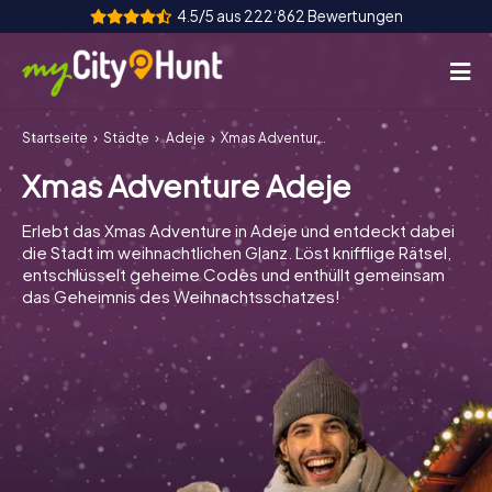
4.5/5 aus 222‘862 Bewertungen
Startseite
Städte
Adeje
Xmas Adventure Adeje
So funktioniert's
Xmas Adventure Adeje
Städte
Erlebt das Xmas Adventure in Adeje und entdeckt dabei
Touren
die Stadt im weihnachtlichen Glanz. Löst knifflige Rätsel,
entschlüsselt geheime Codes und enthüllt gemeinsam
das Geheimnis des Weihnachtsschatzes!
Teamevent
Tickets
INT
AT
CH
DE
ES
FR
UK
IE
IT
NL