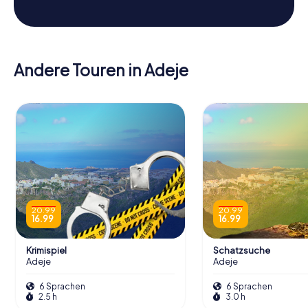
Andere Touren in Adeje
20.99
20.99
16.99
16.99
Krimispiel
Schatzsuche
Adeje
Adeje
6 Sprachen
6 Sprachen
2.5 h
3.0 h