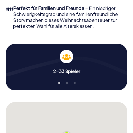
erwartet: Spaß, Teambuilding und eine stimmungsvolle
👪
Perfekt für Familien und Freunde
– Ein niedriger
Weihnachtsthematik. Gönnen Sie Ihren Kollegen also
Schwierigkeitsgrad und eine familienfreundliche
einen unvergesslichen Ausklang des Jahres und planen Sie
Story machen dieses Weihnachtsabenteuer zur
unser X-Mas Adventure als Programmpunkt Ihrer
perfekten Wahl für alle Altersklassen.
Weihnachtsfeier in Adeje ein!
2-33 Spieler