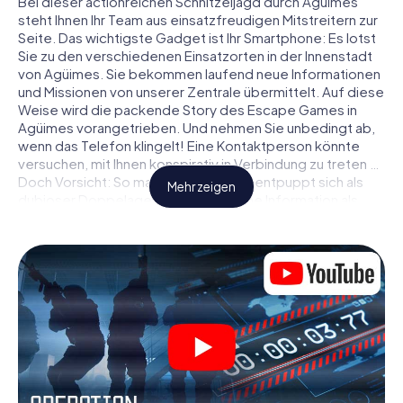
Bei dieser actionreichen Schnitzeljagd durch Agüimes
steht Ihnen Ihr Team aus einsatzfreudigen Mitstreitern zur
Seite. Das wichtigste Gadget ist Ihr Smartphone: Es lotst
Sie zu den verschiedenen Einsatzorten in der Innenstadt
von Agüimes. Sie bekommen laufend neue Informationen
und Missionen von unserer Zentrale übermittelt. Auf diese
Weise wird die packende Story des Escape Games in
Agüimes vorangetrieben. Und nehmen Sie unbedingt ab,
wenn das Telefon klingelt! Eine Kontaktperson könnte
versuchen, mit Ihnen konspirativ in Verbindung zu treten …
Doch Vorsicht: So mancher Informant entpuppt sich als
Mehr zeigen
dubioser Doppelagent und so manche Information als
bewusst gelegte falsche Fährte. Seien Sie auf der Hut,
ziehen Sie die richtigen Schlüsse und vor allem: Vertrauen
Sie niemandem!
Anders als in einem klassischen Escape Room in Agüimes
sind Sie also nicht in ein Zimmer eingesperrt, aus dem Sie
sich in einem vorgegebenen Zeitfenster befreien
müssen. Diese Smartphone Schnitzeljagd erklärt ganz
Agüimes zu Ihrem persönlichen Spielfeld! Die technische
Voraussetzung für Ihr Agentenabenteuer in Agüimes: Ein
Smartphone mit Zugang ins mobile Internet. Per Klick