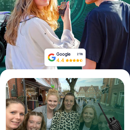
Tickets buchen
Gutscheine bestellen
Google
2‘118
4.4