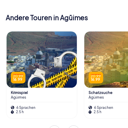
Andere Touren in Agüimes
20.99
20.99
16.99
16.99
Krimispiel
Schatzsuche
Agüimes
Agüimes
6 Sprachen
6 Sprachen
2.5 h
2.5 h