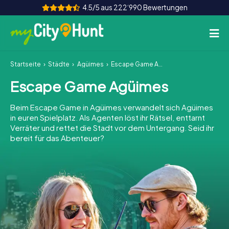
4.5/5 aus 222‘990 Bewertungen
Startseite
Städte
Agüimes
Escape Game Agüimes
So funktioniert's
Escape Game Agüimes
Städte
Beim Escape Game in Agüimes verwandelt sich Agüimes
Touren
in euren Spielplatz. Als Agenten löst ihr Rätsel, enttarnt
Verräter und rettet die Stadt vor dem Untergang. Seid ihr
bereit für das Abenteuer?
Teamevent
Tickets
INT
AT
CH
DE
ES
FR
UK
IE
IT
NL