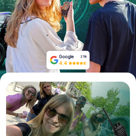
Tickets buchen
Gutscheine bestellen
Google
2‘118
4.4