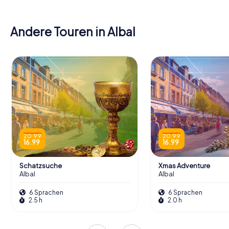
Andere Touren in Albal
20.99
20.99
16.99
16.99
Schatzsuche
Xmas Adventure
Albal
Albal
6 Sprachen
6 Sprachen
2.5 h
2.0 h