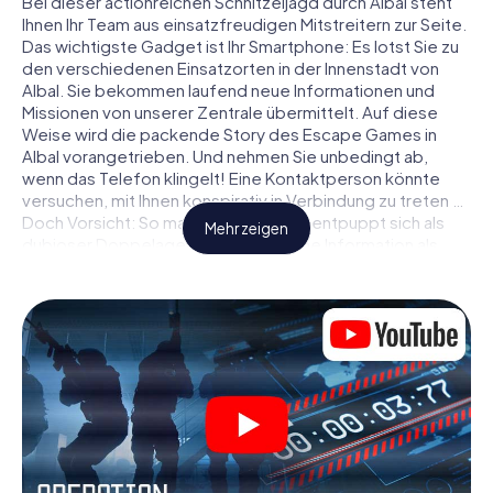
Bei dieser actionreichen Schnitzeljagd durch Albal steht
Ihnen Ihr Team aus einsatzfreudigen Mitstreitern zur Seite.
Das wichtigste Gadget ist Ihr Smartphone: Es lotst Sie zu
den verschiedenen Einsatzorten in der Innenstadt von
Albal. Sie bekommen laufend neue Informationen und
Missionen von unserer Zentrale übermittelt. Auf diese
Weise wird die packende Story des Escape Games in
Albal vorangetrieben. Und nehmen Sie unbedingt ab,
wenn das Telefon klingelt! Eine Kontaktperson könnte
versuchen, mit Ihnen konspirativ in Verbindung zu treten …
Doch Vorsicht: So mancher Informant entpuppt sich als
Mehr zeigen
dubioser Doppelagent und so manche Information als
bewusst gelegte falsche Fährte. Seien Sie auf der Hut,
ziehen Sie die richtigen Schlüsse und vor allem: Vertrauen
Sie niemandem!
Anders als in einem klassischen Escape Room in Albal sind
Sie also nicht in ein Zimmer eingesperrt, aus dem Sie sich
in einem vorgegebenen Zeitfenster befreien müssen.
Diese Smartphone Schnitzeljagd erklärt ganz Albal zu
Ihrem persönlichen Spielfeld! Die technische
Voraussetzung für Ihr Agentenabenteuer in Albal: Ein
Smartphone mit Zugang ins mobile Internet. Per Klick