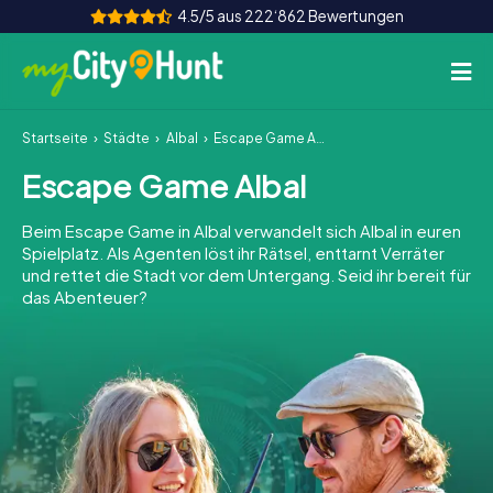
4.5/5 aus 222‘862 Bewertungen
Startseite
Städte
Albal
Escape Game Albal
So funktioniert's
Escape Game Albal
Städte
Beim Escape Game in Albal verwandelt sich Albal in euren
Touren
Spielplatz. Als Agenten löst ihr Rätsel, enttarnt Verräter
und rettet die Stadt vor dem Untergang. Seid ihr bereit für
das Abenteuer?
Teamevent
Tickets
INT
AT
CH
DE
ES
FR
UK
IE
IT
NL