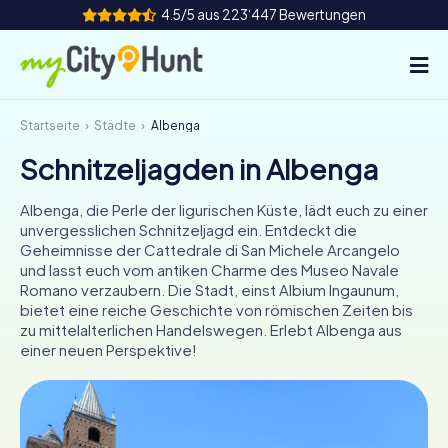
4.5/5 aus 223‘447 Bewertungen
Startseite
Städte
Albenga
So funktioniert's
Schnitzeljagden in Albenga
Städte
Albenga, die Perle der ligurischen Küste, lädt euch zu einer
Touren
unvergesslichen Schnitzeljagd ein. Entdeckt die
Geheimnisse der Cattedrale di San Michele Arcangelo
und lasst euch vom antiken Charme des Museo Navale
Teamevent
Romano verzaubern. Die Stadt, einst Albium Ingaunum,
bietet eine reiche Geschichte von römischen Zeiten bis
Tickets
zu mittelalterlichen Handelswegen. Erlebt Albenga aus
einer neuen Perspektive!
INT
AT
CH
DE
ES
FR
UK
IE
IT
NL