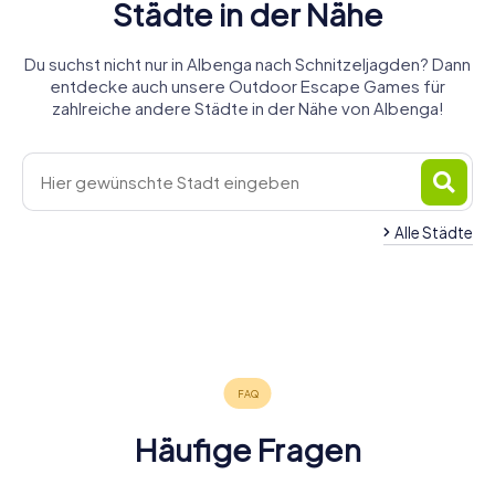
Städte in der Nähe
Du suchst nicht nur in Albenga nach Schnitzeljagden? Dann
entdecke auch unsere Outdoor Escape Games für
zahlreiche andere Städte in der Nähe von Albenga!
Alle Städte
Pietra Ligure
Finale Ligure
Noli
Imperia
Savona
Sanremo
4 Touren
4 Touren
4 Touren
Mondovì
Ventimiglia
Sospel
4 Touren
5 Touren
4 Touren
verfügbar
verfügbar
verfügbar
Menton
3 Touren
4 Touren
4 Touren
verfügbar
verfügbar
verfügbar
4.7
4.3
4.6
4 Touren
verfügbar
verfügbar
verfügbar
4.4
4.5
4.6
verfügbar
5.0
5.0
4.6
Häufige Fragen