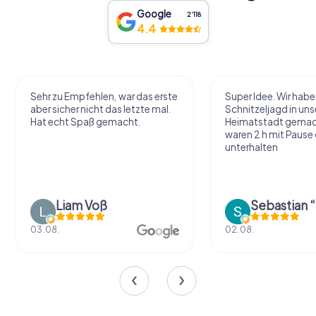
Google
2‘118
4.4
Sehr zu Empfehlen, war das erste
Super Idee. Wir habe
aber sicher nicht das letzte mal.
Schnitzeljagd in uns
Hat echt Spaß gemacht.
Heimatstadt gemac
waren 2 h mit Pause
unterhalten
Liam Voß
03.08.
02.08.