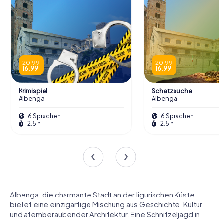
20.99
20.99
16.99
16.99
Krimispiel
Schatzsuche
Albenga
Albenga
6 Sprachen
6 Sprachen
2.5 h
2.5 h
Albenga, die charmante Stadt an der ligurischen Küste,
bietet eine einzigartige Mischung aus Geschichte, Kultur
und atemberaubender Architektur. Eine Schnitzeljagd in