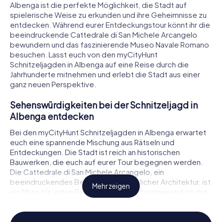
Albenga ist die perfekte Möglichkeit, die Stadt auf
spielerische Weise zu erkunden und ihre Geheimnisse zu
entdecken. Während eurer Entdeckungstour könnt ihr die
beeindruckende Cattedrale di San Michele Arcangelo
bewundern und das faszinierende Museo Navale Romano
besuchen. Lasst euch von den myCityHunt
Schnitzeljagden in Albenga auf eine Reise durch die
Jahrhunderte mitnehmen und erlebt die Stadt aus einer
ganz neuen Perspektive.
Sehenswürdigkeiten bei der Schnitzeljagd in
Albenga entdecken
Bei den myCityHunt Schnitzeljagden in Albenga erwartet
euch eine spannende Mischung aus Rätseln und
Entdeckungen. Die Stadt ist reich an historischen
Bauwerken, die euch auf eurer Tour begegnen werden.
Die Cattedrale di San Michele Arcangelo, ein
beeindruckendes Beispiel mittelalterlicher Architektur, ist
Mehr zeigen
ein Muss für jeden Besucher. Ebenso faszinierend ist das
Battistero di Albenga, eines der wenigen erhaltenen
Bauwerke der langobardisch-ostgotischen Vorromanik.
Ein weiterer Höhepunkt ist das Museo Navale Romano,