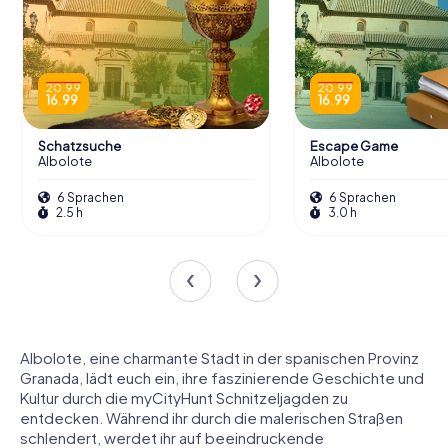
20.99
20.99
16.99
16.99
Schatzsuche
Escape Game
Albolote
Albolote
6 Sprachen
6 Sprachen
2.5 h
3.0 h
Albolote, eine charmante Stadt in der spanischen Provinz
Granada, lädt euch ein, ihre faszinierende Geschichte und
Kultur durch die myCityHunt Schnitzeljagden zu
entdecken. Während ihr durch die malerischen Straßen
schlendert, werdet ihr auf beeindruckende