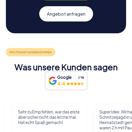
Angebot anfragen
Was unsere Kunden sagen
Google
2‘118
4.4
Sehr zu Empfehlen, war das erste
Super Idee. Wir habe
aber sicher nicht das letzte mal.
Schnitzeljagd in uns
Hat echt Spaß gemacht.
Heimatstadt gemac
waren 2 h mit Pause