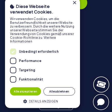
×
Anmelden
Diese Webseite
verwendet Cookies.
Wir verwenden Cookies, um die
Benutzerfreundlichkeit unserer Website
Navigation
zu verbessern. Durch die weitere Nutzung
unserer Webseite stimmen Sie der
Verwendung von Cookies gemäß unserer
Tickets
Cookie-Richtlinie zu.
Weitere
Informationen
Gutschein-Shop
Explorer Blog
Unbedingt erforderlich
myCityHunt Bewertungen
Performance
Kontakt
Targeting
Datenschutz
Stadtrallye.de
Funktionalität
Alle akzeptieren
Alle ablehnen
DETAILS ANZEIGEN