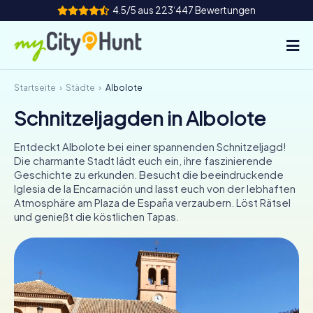
4.5/5 aus 223‘447 Bewertungen
Startseite
Städte
Albolote
So funktioniert's
Schnitzeljagden in Albolote
Städte
Entdeckt Albolote bei einer spannenden Schnitzeljagd!
Touren
Die charmante Stadt lädt euch ein, ihre faszinierende
Geschichte zu erkunden. Besucht die beeindruckende
Iglesia de la Encarnación und lasst euch von der lebhaften
Teamevent
Atmosphäre am Plaza de España verzaubern. Löst Rätsel
und genießt die köstlichen Tapas.
Tickets
INT
AT
CH
DE
ES
FR
UK
IE
IT
NL