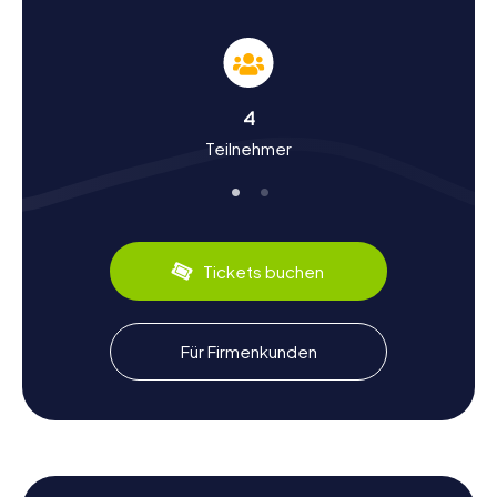
Geschichte und Kultur auf der Schnitzeljagd in
Albolote
Während ihr an den myCityHunt Schnitzeljagden in
4
Albolote teilnehmt, werdet ihr nicht nur die
Teilnehmer
Sehenswürdigkeiten der Stadt erkunden, sondern auch
viel über ihre reiche Geschichte und Kultur erfahren.
Albolote hat eine lange und faszinierende Vergangenheit,
die bis in die maurische Zeit zurückreicht. Wusstet ihr,
dass die Stadt einst ein wichtiger Handelspunkt war?
Diese und viele weitere interessante Fakten erwarten
Tickets buchen
euch auf der Schnitzeljagd. Zudem könnt ihr in Albolote
die lokale Küche probieren, die für ihre köstlichen Tapas
bekannt ist. Verpasst nicht die Gelegenheit, diese
kulinarischen Spezialitäten zu genießen, während ihr die
Für Firmenkunden
Stadt erkundet.
Erkundungen nach der Schnitzeljagd in Albolote
Nach einer aufregenden Schnitzeljagd in Albolote bietet
die Umgebung viele weitere Möglichkeiten zur