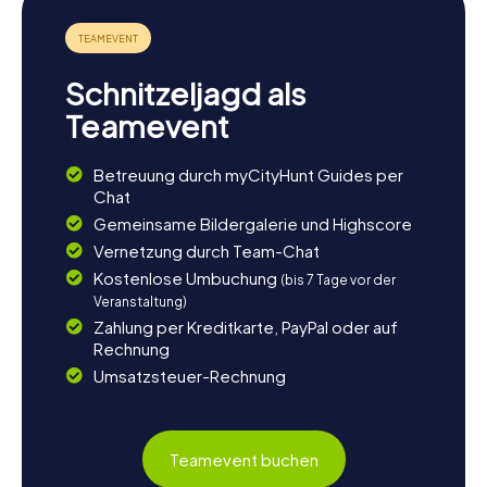
Erkundung. Ein Ausflug in die nahegelegene Stadt
Granada ist eine hervorragende Idee, um die berühmte
Alhambra zu besuchen, ein beeindruckendes Beispiel
maurischer Architektur. Wenn ihr die Natur liebt, könnt ihr
Schnitzeljagd als
auch die Sierra de Huétor erkunden, ein wunderschönes
Naturschutzgebiet, das ideal für Wanderungen und
Teamevent
Picknicks ist. In Albolote selbst könnt ihr den Tag in einem
der gemütlichen Cafés am Plaza de España ausklingen
lassen und die Eindrücke eurer Schnitzeljagd Revue
Betreuung durch myCityHunt Guides per
passieren lassen. Lasst euch von der Vielfalt und dem
Chat
Charme dieser Stadt verzaubern!
Gemeinsame Bildergalerie und Highscore
Vernetzung durch Team-Chat
Kostenlose Umbuchung
(bis 7 Tage vor der
Veranstaltung)
Zahlung per Kreditkarte, PayPal oder auf
Rechnung
Umsatzsteuer-Rechnung
Teamevent buchen