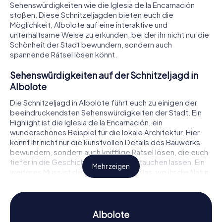
Sehenswürdigkeiten wie die Iglesia de la Encarnación
stoßen. Diese Schnitzeljagden bieten euch die
Möglichkeit, Albolote auf eine interaktive und
unterhaltsame Weise zu erkunden, bei der ihr nicht nur die
Schönheit der Stadt bewundern, sondern auch
spannende Rätsel lösen könnt.
Sehenswürdigkeiten auf der Schnitzeljagd in
Albolote
Die Schnitzeljagd in Albolote führt euch zu einigen der
beeindruckendsten Sehenswürdigkeiten der Stadt. Ein
Highlight ist die Iglesia de la Encarnación, ein
wunderschönes Beispiel für die lokale Architektur. Hier
könnt ihr nicht nur die kunstvollen Details des Bauwerks
bewundern, sondern auch knifflige Rätsel lösen, die euch
tiefer in die Geschichte der Stadt eintauchen lassen. Ein
Mehr zeigen
weiteres Muss ist der Parque del Cubillas, wo ihr die Natur
genießen und gleichzeitig euer Wissen über die lokale
Flora und Fauna testen könnt. Vergesst nicht, auch den
Plaza de España zu besuchen, ein zentraler Punkt der
Stadt, der euch mit seiner lebhaften Atmosphäre und den
Albolote
umliegenden Cafés verzaubern wird.