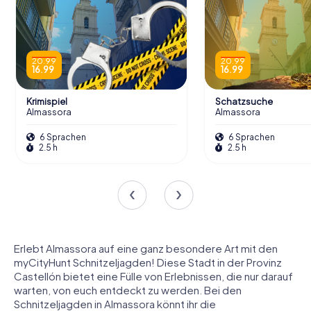
20.99
20.99
16.99
16.99
Krimispiel
Schatzsuche
Almassora
Almassora
6 Sprachen
6 Sprachen
2.5 h
2.5 h
Erlebt Almassora auf eine ganz besondere Art mit den
myCityHunt Schnitzeljagden! Diese Stadt in der Provinz
Castellón bietet eine Fülle von Erlebnissen, die nur darauf
warten, von euch entdeckt zu werden. Bei den
Schnitzeljagden in Almassora könnt ihr die