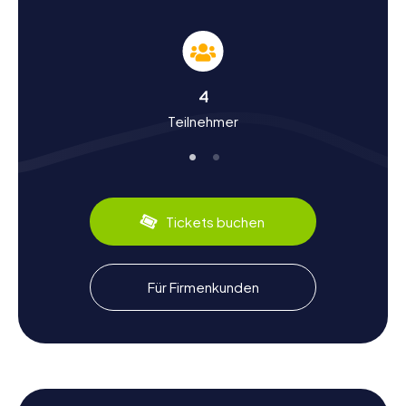
Geschichte und Kultur bei der Schnitzeljagd in
Almassora entdecken
Die Schnitzeljagden in Almassora bieten euch die
4
Gelegenheit, mehr über die bewegte Geschichte der
Teilnehmer
Stadt zu erfahren. Die Ursprünge von Almassora gehen
auf die muslimische Besiedlung zurück, bevor sie 1234
von König Jakob I. erobert wurde. Die Stadt erhielt 1237
ihre erste Charta von Aragon. Eine weitere historische
Wendung erlebte Almassora im Jahr 1312, als die
Herrschaft an den Bischof von Tortosa überging. Während
Tickets buchen
der Schnitzeljagd erfahrt ihr mehr über diese spannenden
Kapitel der Stadtgeschichte. Auch kulinarisch hat
Almassora einiges zu bieten: Lasst euch von den
köstlichen Zitrusfrüchten der Region verzaubern, die ein
Für Firmenkunden
wichtiger Bestandteil der lokalen Wirtschaft sind.
Nach der Schnitzeljagd in Almassora die Stadt
genießen
Nach einer aufregenden Schnitzeljagd in Almassora könnt