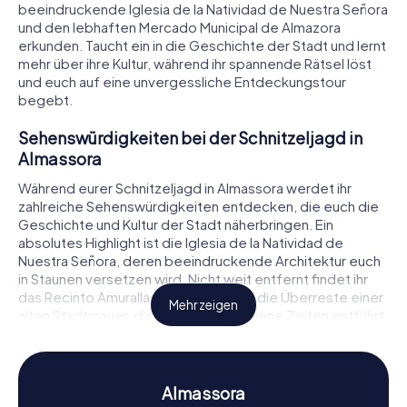
beeindruckende Iglesia de la Natividad de Nuestra Señora
und den lebhaften Mercado Municipal de Almazora
erkunden. Taucht ein in die Geschichte der Stadt und lernt
mehr über ihre Kultur, während ihr spannende Rätsel löst
und euch auf eine unvergessliche Entdeckungstour
begebt.
Sehenswürdigkeiten bei der Schnitzeljagd in
Almassora
Während eurer Schnitzeljagd in Almassora werdet ihr
zahlreiche Sehenswürdigkeiten entdecken, die euch die
Geschichte und Kultur der Stadt näherbringen. Ein
absolutes Highlight ist die Iglesia de la Natividad de
Nuestra Señora, deren beeindruckende Architektur euch
in Staunen versetzen wird. Nicht weit entfernt findet ihr
das Recinto Amurallado de Almazora, die Überreste einer
Mehr zeigen
alten Stadtmauer, die euch in vergangene Zeiten entführt.
Ebenfalls sehenswert ist das Teatro Serra, ein kulturelles
Juwel, das regelmäßig Veranstaltungen und Aufführungen
bietet. Bei den myCityHunt Schnitzeljagden in Almassora
löst ihr an diesen Orten spannende Rätsel, die euch tiefer
Almassora
in die Geschichte eintauchen lassen.