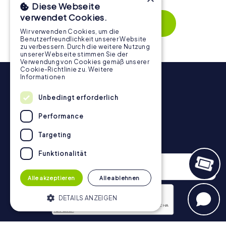
Diese Webseite
Zusammenspiel und erzeugen einen echten Teamspirit.
verwendet Cookies.
Dank der einfachen Handhabung über das Smartphone
Mehr zeigen
behält ihr jederzeit den Überblick. So wird die
Wir verwenden Cookies, um die
Benutzerfreundlichkeit unserer Website
Schnitzeljagd in Almassora für jedes Team – klein wie groß
zu verbessern. Durch die weitere Nutzung
– zu einem Highlight.
unserer Webseite stimmen Sie der
Verwendung von Cookies gemäß unserer
Cookie-Richtlinie zu.
Weitere
Informationen
Unbedingt erforderlich
Performance
Targeting
Newsletter
Funktionalität
Alle akzeptieren
Alle ablehnen
DETAILS ANZEIGEN
Datenschutzerklärung