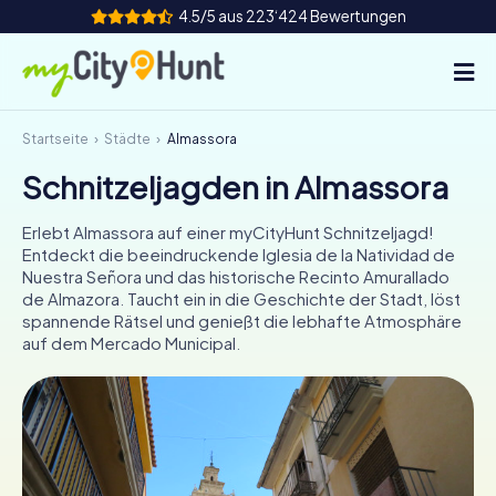
4.5/5 aus 223‘424 Bewertungen
Startseite
Städte
Almassora
So funktioniert's
Schnitzeljagden in Almassora
Städte
Erlebt Almassora auf einer myCityHunt Schnitzeljagd!
Touren
Entdeckt die beeindruckende Iglesia de la Natividad de
Nuestra Señora und das historische Recinto Amurallado
de Almazora. Taucht ein in die Geschichte der Stadt, löst
Teamevent
spannende Rätsel und genießt die lebhafte Atmosphäre
auf dem Mercado Municipal.
Tickets
INT
AT
CH
DE
ES
FR
UK
IE
IT
NL