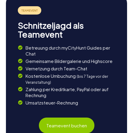
ihr die Stadt weiter erkunden und ihre Atmosphäre
genießen. Der Mercado Municipal de Almazora ist der
perfekte Ort, um in das lokale Leben einzutauchen und
frische Produkte zu entdecken. Hier könnt ihr die Vielfalt
Schnitzeljagd als
der regionalen Spezialitäten erleben und vielleicht das
eine oder andere Souvenir mit nach Hause nehmen. Die
Teamevent
Nähe zum Fluss Mijares und zur Mittelmeerküste bietet
zudem die Möglichkeit, entspannte Spaziergänge in der
Betreuung durch myCityHunt Guides per
Natur zu unternehmen. Lasst den Tag bei einem
Chat
gemütlichen Abendessen in einem der lokalen
Restaurants ausklingen und genießt die kulinarischen
Gemeinsame Bildergalerie und Highscore
Köstlichkeiten der Region.
Vernetzung durch Team-Chat
Kostenlose Umbuchung
(bis 7 Tage vor der
Veranstaltung)
Zahlung per Kreditkarte, PayPal oder auf
Rechnung
Umsatzsteuer-Rechnung
Teamevent buchen