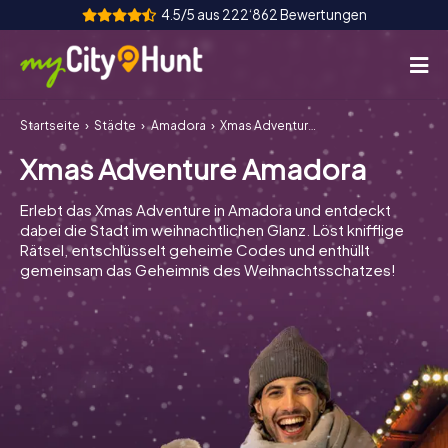
4.5/5 aus 222‘862 Bewertungen
Startseite
Städte
Amadora
Xmas Adventure Amadora
So funktioniert's
Xmas Adventure Amadora
Städte
Erlebt das Xmas Adventure in Amadora und entdeckt
Touren
dabei die Stadt im weihnachtlichen Glanz. Löst knifflige
Rätsel, entschlüsselt geheime Codes und enthüllt
gemeinsam das Geheimnis des Weihnachtsschatzes!
Teamevent
Tickets
INT
AT
CH
DE
ES
FR
UK
IE
IT
NL