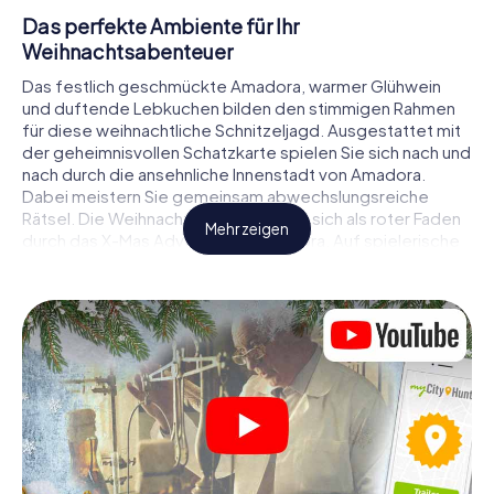
Das perfekte Ambiente für Ihr
Weihnachtsabenteuer
Das festlich geschmückte Amadora, warmer Glühwein
und duftende Lebkuchen bilden den stimmigen Rahmen
für diese weihnachtliche Schnitzeljagd. Ausgestattet mit
der geheimnisvollen Schatzkarte spielen Sie sich nach und
nach durch die ansehnliche Innenstadt von Amadora.
Dabei meistern Sie gemeinsam abwechslungsreiche
Rätsel. Die Weihnachtsthematik zieht sich als roter Faden
Mehr zeigen
durch das X-Mas Adventure in Amadora. Auf spielerische
Weise erfahren Sie faszinierende Anekdoten rund um das
nahende Weihnachtsfest. Wird es Ihnen gelingen, die
Hinweise richtig zu deuten und anderen Schatzsuchern
stets einen Schritt voraus zu sein?
Der Weihnachtsmarkt von Amadora als
Zwischenstopp
Stellen Sie ein kompetentes Team aus Freunden oder
Familienmitgliedern zusammen und begeben Sie sich
gemeinsam auf eine weihnachtliche Rätseltour durch