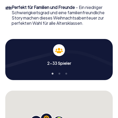
perfekten Weihnachtsfeier in Amadora erwartet: Spaß,
👪
Perfekt für Familien und Freunde
– Ein niedriger
Teambuilding und eine stimmungsvolle
Schwierigkeitsgrad und eine familienfreundliche
Weihnachtsthematik. Gönnen Sie Ihren Kollegen also
Story machen dieses Weihnachtsabenteuer zur
einen unvergesslichen Ausklang des Jahres und planen Sie
perfekten Wahl für alle Altersklassen.
unser X-Mas Adventure als Programmpunkt Ihrer
Weihnachtsfeier in Amadora ein!
2-33 Spieler