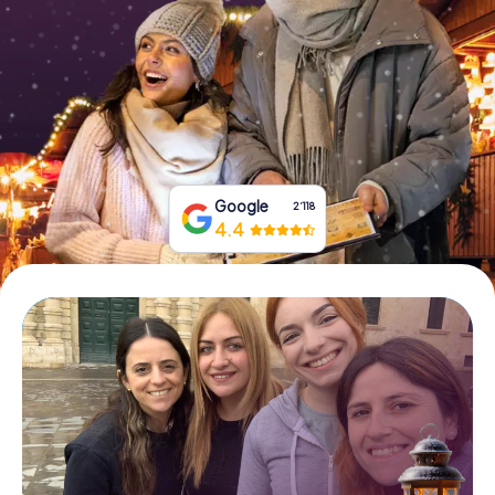
Tickets buchen
Gutscheine bestellen
Google
2‘118
4.4