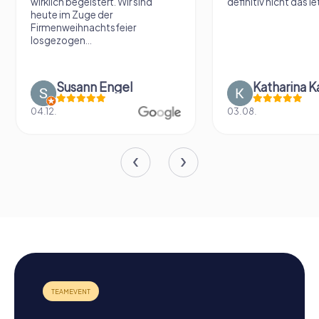
wirklich begeistert. Wir sind
definitiv nicht das le
heute im Zuge der
Firmenweihnachtsfeier
losgezogen...
Susann Engel
Katharina K
04.12.
03.08.