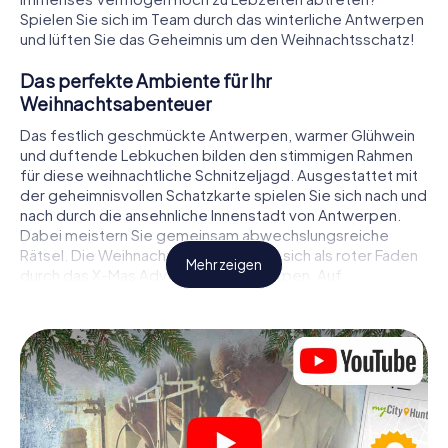
Spielen Sie sich im Team durch das winterliche Antwerpen
und lüften Sie das Geheimnis um den Weihnachtsschatz!
Das perfekte Ambiente für Ihr
Weihnachtsabenteuer
Das festlich geschmückte Antwerpen, warmer Glühwein
und duftende Lebkuchen bilden den stimmigen Rahmen
für diese weihnachtliche Schnitzeljagd. Ausgestattet mit
der geheimnisvollen Schatzkarte spielen Sie sich nach und
nach durch die ansehnliche Innenstadt von Antwerpen.
Dabei meistern Sie gemeinsam abwechslungsreiche
Rätsel. Die Weihnachtsthematik zieht sich als roter Faden
Mehr zeigen
durch das X-Mas Adventure in Antwerpen. Auf
spielerische Weise erfahren Sie faszinierende Anekdoten
rund um das nahende Weihnachtsfest. Wird es Ihnen
gelingen, die Hinweise richtig zu deuten und anderen
Schatzsuchern stets einen Schritt voraus zu sein?
Der Weihnachtsmarkt von Antwerpen als
Zwischenstopp