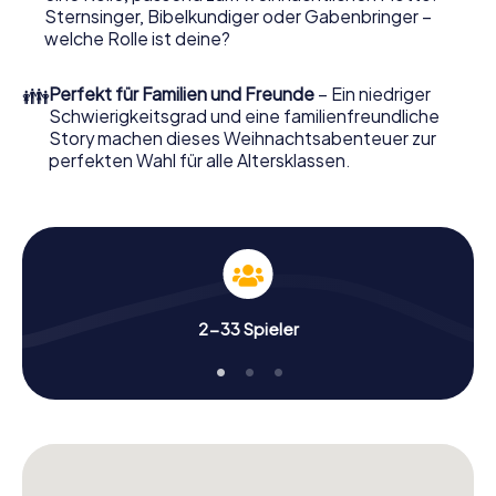
Weihnachtsmarkt von Antwerpen wird mit dem X-Mas
Sternsinger, Bibelkundiger oder Gabenbringer –
Adventure zu einem Highlight. Schließlich bietet die
welche Rolle ist deine?
Smartphone Schnitzeljagd alles was man von einer
perfekten Weihnachtsfeier in Antwerpen erwartet: Spaß,
👪
Perfekt für Familien und Freunde
– Ein niedriger
Teambuilding und eine stimmungsvolle
Schwierigkeitsgrad und eine familienfreundliche
Weihnachtsthematik. Gönnen Sie Ihren Kollegen also
Story machen dieses Weihnachtsabenteuer zur
einen unvergesslichen Ausklang des Jahres und planen Sie
perfekten Wahl für alle Altersklassen.
unser X-Mas Adventure als Programmpunkt Ihrer
Weihnachtsfeier in Antwerpen ein!
2-33 Spieler