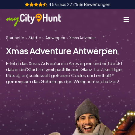
4.5/5 aus 222‘586 Bewertungen
Startseite
Städte
Antwerpen
Xmas Adventure Antwerpen
So funktioniert's
Xmas Adventure Antwerpen
Städte
Erlebt das Xmas Adventure in Antwerpen und entdeckt
Touren
dabei die Stadt im weihnachtlichen Glanz. Löst knifflige
Rätsel, entschlüsselt geheime Codes und enthüllt
gemeinsam das Geheimnis des Weihnachtsschatzes!
Teamevent
Tickets
INT
AT
CH
DE
ES
FR
UK
IE
IT
NL