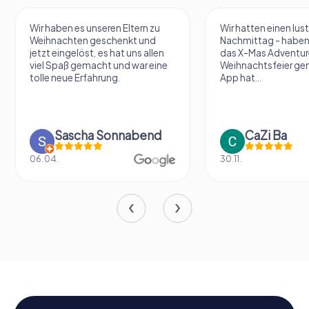
Wir haben es unseren Eltern zu
Wir hatten einen lu
Weihnachten geschenkt und
Nachmittag - haben
jetzt eingelöst, es hat uns allen
das X-Mas Adventure 
viel Spaß gemacht und war eine
Weihnachtsfeier gen
tolle neue Erfahrung.
App hat...
Sascha Sonnabend
CaZi Ba
06.04.
30.11.