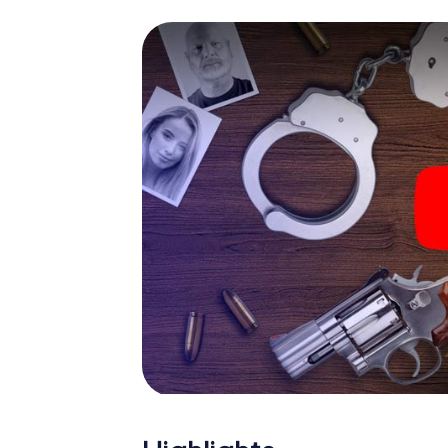
bekommen herausfordernde Zusatzaufgaben 
Charakter entsprechen und dem Schlagwor
Bedeutung verleihen.
Das Krimispiel in Aosta ka
Nun fehlt Ihnen nur noch eine Kleinigkeit, um 
Ticketcode! Ordern Sie ihn mit wenigen Kli
Minuten finden Sie ihn in Ihrem eMail-Postfa
Ihren Code ein – und sind startklar!
Worauf warten Sie noch? Aosta zählt auf Sie