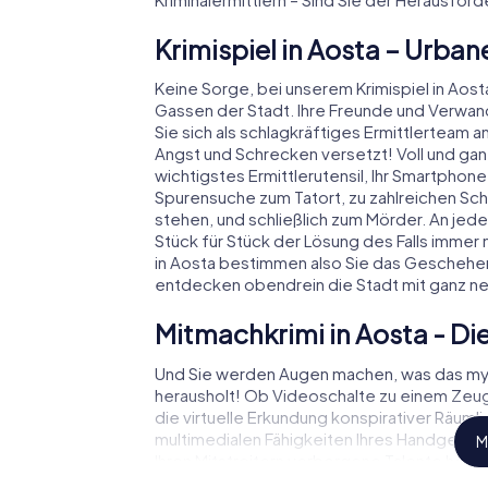
Krimispiel in Aosta – Urba
Keine Sorge, bei unserem Krimispiel in Aosta 
Gassen der Stadt. Ihre Freunde und Verwan
Sie sich als schlagkräftiges Ermittlerteam 
Angst und Schrecken versetzt! Voll und ganz
wichtigstes Ermittlerutensil, Ihr Smartphone.
Spurensuche zum Tatort, zu zahlreichen Scha
stehen, und schließlich zum Mörder. An jed
Stück für Stück der Lösung des Falls immer n
in Aosta bestimmen also Sie das Geschehen
entdecken obendrein die Stadt mit ganz n
Mitmachkrimi in Aosta - Die
Und Sie werden Augen machen, was das myC
herausholt! Ob Videoschalte zu einem Ze
die virtuelle Erkundung konspirativer Räuml
multimedialen Fähigkeiten Ihres Handgeräts. 
M
Ihren Mitstreitern verborgene Talente hera
die Krimi-Stadtrallye durch Aosta als Krimina