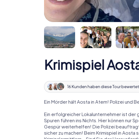
Krimispiel Aost
16 Kunden haben diese Tour bewertet
Ein Mörder hält Aosta in Atem! Polizei und B
Ein erfolgreicher Lokalunternehmer ist der 
Spuren führen ins Nichts. Hier können nur S
Gespür weiterhelfen! Die Polizei beauftragt
sicher zu machen! Beim Krimispiel in Aosta 
Kriminalermittlern – Sind Sie der Herausfo