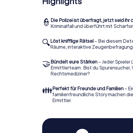
Highlights
👮
Die Polizei ist überfragt, jetzt seid ihr 
Kriminalfall und überführt mit Scharf
🔍
Löst knifflige Rätsel
– Bei diesem Dete
Räume, interaktive Zeugenbefragunge
🤝
Bündelt eure Stärken
– Jeder Spieler 
Ermittlerteam. Bist du Spurensucher, 
Rechtsmediziner?
👪
Perfekt für Freunde und Familien
– Ei
familienfreundliche Story machen die
Ermittler.