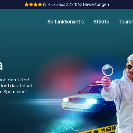
4.5/5 aus 222‘862 Bewertungen
So funktioniert's
Städte
Toure
a
arvt den Täter!
 löst das Rätsel
re Spürnasen!