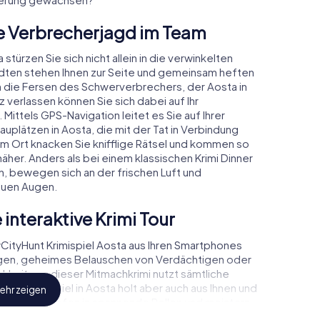
ne Verbrecherjagd im Team
stürzen Sie sich nicht allein in die verwinkelten
dten stehen Ihnen zur Seite und gemeinsam heften
an die Fersen des Schwerverbrechers, der Aosta in
 verlassen können Sie sich dabei auf Ihr
 Mittels GPS-Navigation leitet es Sie auf Ihrer
uplätzen in Aosta, die mit der Tat in Verbindung
em Ort knacken Sie knifflige Rätsel und kommen so
äher. Anders als bei einem klassischen Krimi Dinner
, bewegen sich an der frischen Luft und
euen Augen.
 interaktive Krimi Tour
ityHunt Krimispiel Aosta aus Ihren Smartphones
ugen, geheimes Belauschen von Verdächtigen oder
ichkeiten – dieser Mitmachkrimi nutzt sämtliche
Das Krimispiel in Aosta holt aber auch aus Ihnen und
ehr zeigen
us! Sie schlüpfen in spannende Rollen und meistern
list, Fallanalytiker oder Gerichtsmediziner. Sie