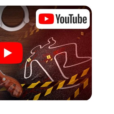
auf Ihre Handys gespielt, die Ihrem jeweiligem
t „Abwechslungsreichtum“ an ganz neue
nn beginnen!
mit Ihren Ermittlungen in Aosta zu starten: Ihr
cks in unserem Ticketshop, schon in wenigen
ch. Jetzt starten Sie Ihren Online-Browser, geben
!