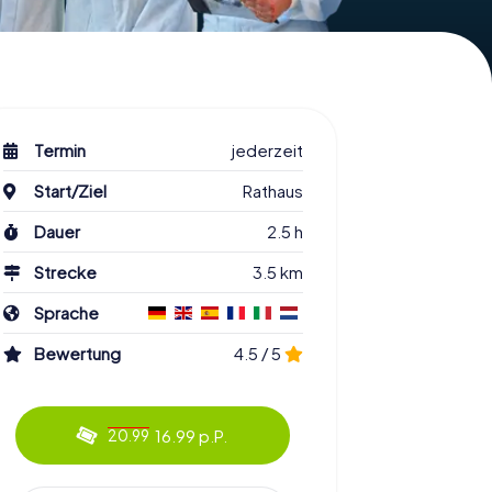
Termin
jederzeit
Start/Ziel
Rathaus
Dauer
2.5 h
Strecke
3.5 km
Sprache
Bewertung
4.5 / 5
16.99 p.P.
20.99