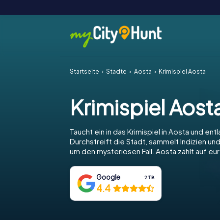
Startseite
Städte
Aosta
Krimispiel Aosta
Krimispiel Aost
Taucht ein in das Krimispiel in Aosta und entl
Durchstreift die Stadt, sammelt Indizien und
um den mysteriösen Fall. Aosta zählt auf eu
Google
2‘118
4.4