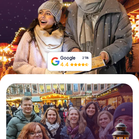
Tickets buchen
Gutscheine bestellen
Google
2‘118
4.4