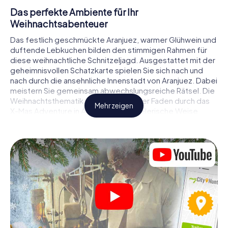
Das perfekte Ambiente für Ihr
Weihnachtsabenteuer
Das festlich geschmückte Aranjuez, warmer Glühwein und
duftende Lebkuchen bilden den stimmigen Rahmen für
diese weihnachtliche Schnitzeljagd. Ausgestattet mit der
geheimnisvollen Schatzkarte spielen Sie sich nach und
nach durch die ansehnliche Innenstadt von Aranjuez. Dabei
meistern Sie gemeinsam abwechslungsreiche Rätsel. Die
Weihnachtsthematik zieht sich als roter Faden durch das
Mehr zeigen
X-Mas Adventure in Aranjuez. Auf spielerische Weise
erfahren Sie faszinierende Anekdoten rund um das
nahende Weihnachtsfest. Wird es Ihnen gelingen, die
Hinweise richtig zu deuten und anderen Schatzsuchern
stets einen Schritt voraus zu sein?
Der Weihnachtsmarkt von Aranjuez als
Zwischenstopp
Stellen Sie ein kompetentes Team aus Freunden oder
Familienmitgliedern zusammen und begeben Sie sich
gemeinsam auf eine weihnachtliche Rätseltour durch