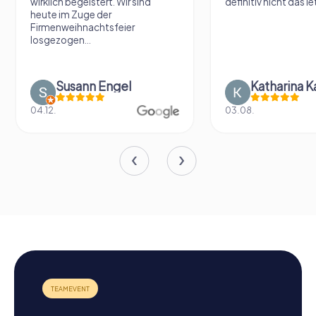
wirklich begeistert. Wir sind
definitiv nicht das le
heute im Zuge der
Firmenweihnachtsfeier
losgezogen...
Susann Engel
Katharina K
04.12.
03.08.