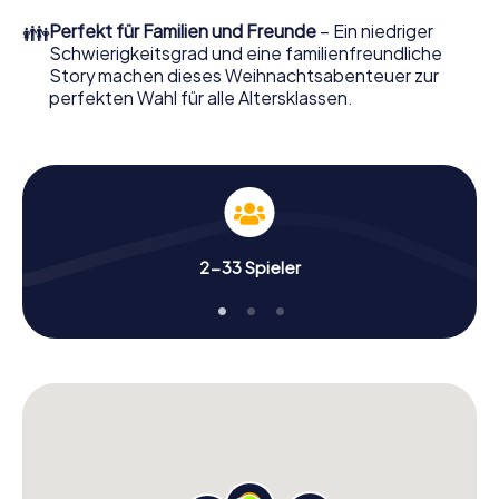
perfekten Weihnachtsfeier in Aranjuez erwartet: Spaß,
👪
Perfekt für Familien und Freunde
– Ein niedriger
Teambuilding und eine stimmungsvolle
Schwierigkeitsgrad und eine familienfreundliche
Weihnachtsthematik. Gönnen Sie Ihren Kollegen also
Story machen dieses Weihnachtsabenteuer zur
einen unvergesslichen Ausklang des Jahres und planen Sie
perfekten Wahl für alle Altersklassen.
unser X-Mas Adventure als Programmpunkt Ihrer
Weihnachtsfeier in Aranjuez ein!
2-33 Spieler