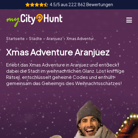
4.5/5 aus 222‘862 Bewertungen
Startseite
Städte
Aranjuez
Xmas Adventure Aranjuez
So funktioniert's
Xmas Adventure Aranjuez
Städte
Erlebt das Xmas Adventure in Aranjuez und entdeckt
Touren
dabei die Stadt im weihnachtlichen Glanz. Löst knifflige
Rätsel, entschlüsselt geheime Codes und enthüllt
gemeinsam das Geheimnis des Weihnachtsschatzes!
Teamevent
Tickets
INT
AT
CH
DE
ES
FR
UK
IE
IT
NL