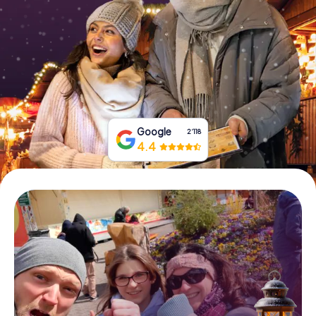
Tickets buchen
Gutscheine bestellen
Google
2‘118
4.4