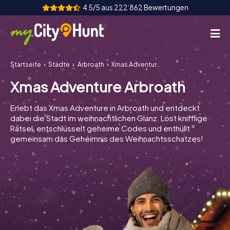
4.5/5 aus 222‘862 Bewertungen
Startseite
Städte
Arbroath
Xmas Adventure Arbroath
So funktioniert's
Xmas Adventure Arbroath
Städte
Erlebt das Xmas Adventure in Arbroath und entdeckt
Touren
dabei die Stadt im weihnachtlichen Glanz. Löst knifflige
Rätsel, entschlüsselt geheime Codes und enthüllt
gemeinsam das Geheimnis des Weihnachtsschatzes!
Teamevent
Tickets
INT
AT
CH
DE
ES
FR
UK
IE
IT
NL