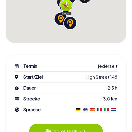
Termin
jederzeit
Start/Ziel
High Street 148
Dauer
2.5 h
Strecke
3.0 km
Sprache
16.99 p.P.
20.99