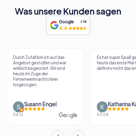
Was unsere Kunden sagen
Google
2‘118
4.4
Durch Zufall bin ich auf das
Es hat super Spaß gemach
Angebot gestoßen und war
heute das erste Mal für un
wirklich begeistert. Wir sind
definitiv nicht das letzte M
heute im Zuge der
Firmenweihnachtsfeier
losgezogen...
Susann Engel
Katharina Kaiser
04.12.
03.08.