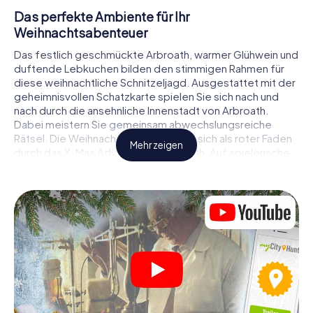
Das perfekte Ambiente für Ihr
Weihnachtsabenteuer
Das festlich geschmückte Arbroath, warmer Glühwein und
duftende Lebkuchen bilden den stimmigen Rahmen für
diese weihnachtliche Schnitzeljagd. Ausgestattet mit der
geheimnisvollen Schatzkarte spielen Sie sich nach und
nach durch die ansehnliche Innenstadt von Arbroath.
Dabei meistern Sie gemeinsam abwechslungsreiche
Rätsel. Die Weihnachtsthematik zieht sich als roter Faden
Mehr zeigen
durch das X-Mas Adventure in Arbroath. Auf spielerische
Weise erfahren Sie faszinierende Anekdoten rund um das
nahende Weihnachtsfest. Wird es Ihnen gelingen, die
Hinweise richtig zu deuten und anderen Schatzsuchern
stets einen Schritt voraus zu sein?
Der Weihnachtsmarkt von Arbroath als
Zwischenstopp
Stellen Sie ein kompetentes Team aus Freunden oder
Familienmitgliedern zusammen und begeben Sie sich
gemeinsam auf eine weihnachtliche Rätseltour durch