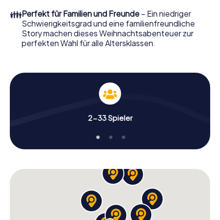
perfekten Weihnachtsfeier in Arbroath erwartet: Spaß,
👪
Perfekt für Familien und Freunde
– Ein niedriger
Teambuilding und eine stimmungsvolle
Schwierigkeitsgrad und eine familienfreundliche
Weihnachtsthematik. Gönnen Sie Ihren Kollegen also
Story machen dieses Weihnachtsabenteuer zur
einen unvergesslichen Ausklang des Jahres und planen Sie
perfekten Wahl für alle Altersklassen.
unser X-Mas Adventure als Programmpunkt Ihrer
Weihnachtsfeier in Arbroath ein!
2-33 Spieler