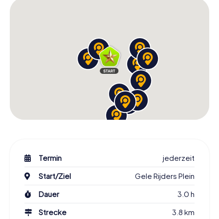
genießt die atemberaubenden Ausblicke. Macht euch
bereit für ein Abenteuer, das ihr so schnell nicht
vergessen werdet!
```
Termin
jederzeit
Start/Ziel
Gele Rijders Plein
Dauer
3.0 h
Strecke
3.8 km