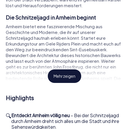
löst und Herausforderungen meistert.
Die Schnitzeljagd in Arnheim beginnt
Arnheim bietet eine faszinierende Mischung aus
Geschichte und Moderne, die ihr auf unserer
Schnitzeljagd hautnah erleben könnt. Startet eure
Erkundungstour am Gele Rijders Plein und macht euch auf
den Weg zur beeindruckenden Sint-Eusebiuskerk.
Bewundert die Architektur dieses historischen Bauwerks
und lasst euch von der Atmosphäre inspirieren. Weiter
geht es zur berühmten John Frostbrug, die nicht nur ein
architektonisches Highlight ist, sondern auch eine
Mehr zeigen
bedeutende Rolle in der Geschichte Arnheims spielt. Die
Schnitzeljagd in Arnheim hält viele spannende
Entdeckungen für euch bereit!
Highlights
Sehenswürdigkeiten bei der Schnitzeljagd in
Arnheim entdecken
🔍
Entdeckt Arnheim völlig neu
– Bei der Schnitzeljagd
Auf eurer Stadtrallye durch Arnheim werdet ihr auch an der
durch Arnheim dreht sich alles um die Stadt und ihre
beeindruckenden Sint-Walburgisbasiliek vorbeikommen.
Sehenswürdigkeiten.