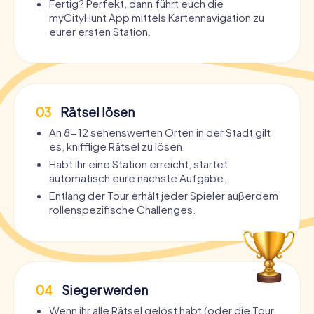
Fertig? Perfekt, dann führt euch die
myCityHunt App mittels Kartennavigation zu
eurer ersten Station.
03
Rätsel lösen
An 8-12 sehenswerten Orten in der Stadt gilt
es, knifflige Rätsel zu lösen.
Habt ihr eine Station erreicht, startet
automatisch eure nächste Aufgabe.
Entlang der Tour erhält jeder Spieler außerdem
rollenspezifische Challenges.
04
Sieger werden
Wenn ihr alle Rätsel gelöst habt (oder die Tour