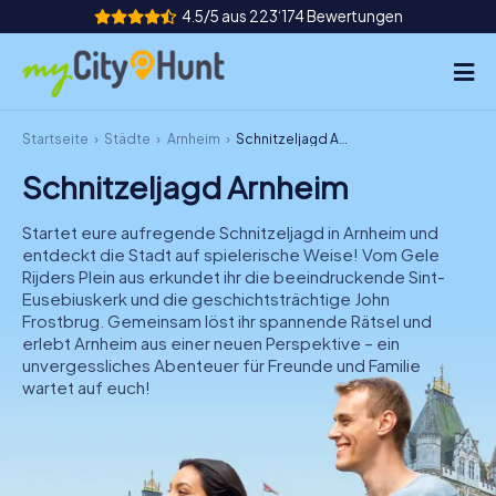
4.5/5 aus 223‘174 Bewertungen
Startseite
Städte
Arnheim
Schnitzeljagd Arnheim
So funktioniert's
Schnitzeljagd Arnheim
Städte
Startet eure aufregende Schnitzeljagd in Arnheim und
Touren
entdeckt die Stadt auf spielerische Weise! Vom Gele
Rijders Plein aus erkundet ihr die beeindruckende Sint-
Eusebiuskerk und die geschichtsträchtige John
Teamevent
Frostbrug. Gemeinsam löst ihr spannende Rätsel und
erlebt Arnheim aus einer neuen Perspektive – ein
Tickets
unvergessliches Abenteuer für Freunde und Familie
wartet auf euch!
INT
AT
CH
DE
ES
FR
UK
IE
IT
NL