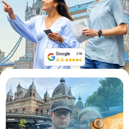
Tickets buchen
Gutscheine bestellen
Google
2‘118
4.4