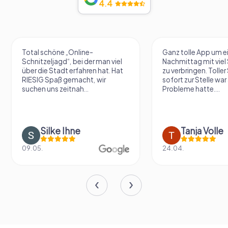
4.4
Ganz tolle App um einen
Eine sehr tolle Idee 
Nachmittag mit viel Spannung
zu erkunden und au
zu verbringen. Toller Support der
zu kommen. Die Räts
sofort zur Stelle war als ich
schön gemacht und
Probleme hatte....
etwas schwerer...
Tanja Volle
Vivienne W
24.04.
20.09.