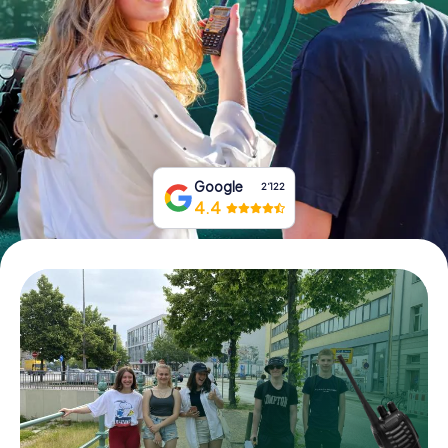
Tickets buchen
Gutscheine bestellen
Google
2‘122
4.4