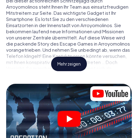
Bei dieser actionreichen Schnitzeljagd durch
Arroyomolinos steht Ihnen Ihr Team aus einsatzfreudigen
Mitstreitern zur Seite. Das wichtigste Gadget ist Ihr
Smartphone: Es lotst Sie zu den verschiedenen
Einsatzorten in der Innenstadt von Arroyomolinos. Sie
bekommen laufend neue Informationen und Missionen
von unserer Zentrale übermittelt. Auf diese Weise wird
die packende Story des Escape Games in Arroyomolinos
vorangetrieben. Und nehmen Sie unbedingt ab, wenn das
Telefon klingelt! Eine Kontaktperson könnte versuchen,
mit Ihnen konspirativ in Verbindung zu treten … Doch
Mehr zeigen
Vorsicht: So mancher Informant entpuppt sich als
dubioser Doppelagent und so manche Information als
bewusst gelegte falsche Fährte. Seien Sie auf der Hut,
ziehen Sie die richtigen Schlüsse und vor allem: Vertrauen
Sie niemandem!
Anders als in einem klassischen Escape Room in
Arroyomolinos sind Sie also nicht in ein Zimmer
eingesperrt, aus dem Sie sich in einem vorgegebenen
Zeitfenster befreien müssen. Diese Smartphone
Schnitzeljagd erklärt ganz Arroyomolinos zu Ihrem
persönlichen Spielfeld! Die technische Voraussetzung für