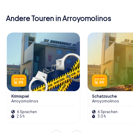
Andere Touren in Arroyomolinos
20.99
20.99
16.99
16.99
Krimispiel
Schatzsuche
Arroyomolinos
Arroyomolinos
6 Sprachen
6 Sprachen
2.5 h
3.0 h