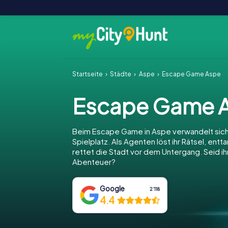
Startseite
Städte
Aspe
Escape Game Aspe
Escape Game 
Beim Escape Game in Aspe verwandelt sich
Spielplatz. Als Agenten löst ihr Rätsel, entt
rettet die Stadt vor dem Untergang. Seid ihr
Abenteuer?
Google
2‘118
4.4