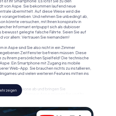
t ist Ihr Smartphone: Es lotst Sie zu den
tadt von Aspe. Sie bekommen laufend neue
ntrale übermittelt. Auf diese Weise wird die
 vorangetrieben. Und nehmen Sie unbedingt ab,
on könnte versuchen, mit Ihnen konspirativ in
ancher Informant entpuppt sich als dubioser
 bewusst gelegte falsche Fährte. Seien Sie auf
und vor allem: Vertrauen Sie niemandem!
 in Aspe sind Sie also nicht in ein Zimmer
rgegebenen Zeitfenster befreien müssen. Diese
 zu Ihrem persönlichen Spielfeld! Die technische
 Aspe: Ein Smartphone mit Zugang ins mobile
nserer Web-App. Sie brauchen nichts zu installieren,
 Minigames und vielen weiteren Features mitten ins
eindliche Spione ab und bringen Sie
ehr zeigen
iesem Escape Game in Aspe müssen Sie und Ihr
 die Bösewichte aufzuhalten. Im Gegensatz zu
zu stillen Helden: Sie verewigen sich mit Ihrem
gang zu Ihrer ganz persönlichen Bildergalerie. Das
em ganz persönlichen Erlebnisspielplatz. Holen