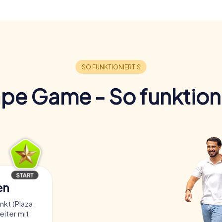
pe Game - So funktioni
en
kt (Plaza
eiter mit