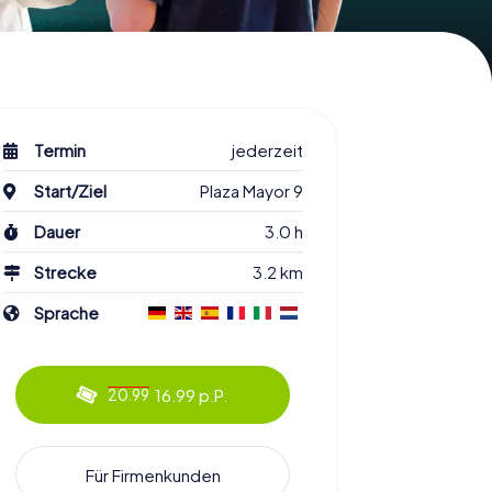
Termin
jederzeit
Start/Ziel
Plaza Mayor 9
Dauer
3.0 h
Strecke
3.2 km
Sprache
16.99 p.P.
20.99
Für Firmenkunden