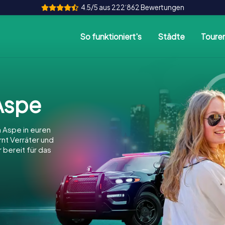
4.5/5 aus 222‘862 Bewertungen
So funktioniert's
Städte
Toure
Aspe
 Aspe in euren
arnt Verräter und
 bereit für das