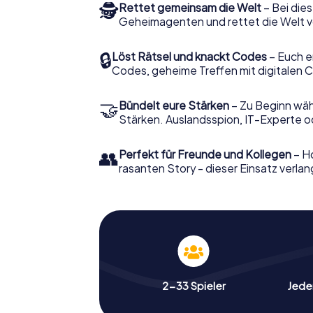
🕵
Rettet gemeinsam die Welt
– Bei dies
Geheimagenten und rettet die Welt v
🔒
Löst Rätsel und knackt Codes
– Euch e
Codes, geheime Treffen mit digitalen C
🤝
Bündelt eure Stärken
– Zu Beginn wähl
Stärken. Auslandsspion, IT-Experte od
👥
Perfekt für Freunde und Kollegen
– Ho
rasanten Story - dieser Einsatz verlan
2-33 Spieler
Jeder