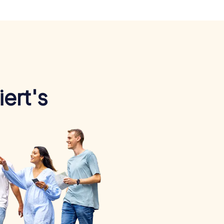
ert's