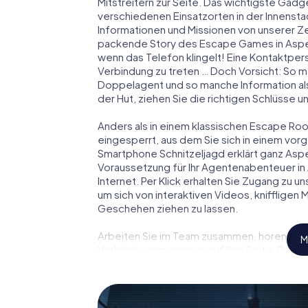
Mitstreitern zur Seite. Das wichtigste Gadge
verschiedenen Einsatzorten in der Innens
Informationen und Missionen von unserer Ze
packende Story des Escape Games in Aspe
wenn das Telefon klingelt! Eine Kontaktpers
Verbindung zu treten … Doch Vorsicht: So m
Doppelagent und so manche Information als
der Hut, ziehen Sie die richtigen Schlüsse 
Anders als in einem klassischen Escape Room
eingesperrt, aus dem Sie sich in einem vo
Smartphone Schnitzeljagd erklärt ganz Aspe
Voraussetzung für Ihr Agentenabenteuer in
Internet. Per Klick erhalten Sie Zugang zu u
um sich von interaktiven Videos, kniffligen
Geschehen ziehen zu lassen.
Arbeiten Sie im Team zusammen, hören Sie f
M
Verbindungspersonen auf Ihre Seite. Bei d
Team mit allen Wassern gewaschen sein, um
James Bond und Co. werden Sie jedoch nicht 
Team im Highscore von Aspe und erhalten Zu
myCityHunt Escape Game macht Aspe zu Ihr