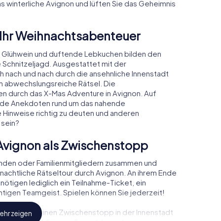
as winterliche Avignon und lüften Sie das Geheimnis
 Ihr Weihnachtsabenteuer
 Glühwein und duftende Lebkuchen bilden den
 Schnitzeljagd. Ausgestattet mit der
ch nach und nach durch die ansehnliche Innenstadt
m abwechslungsreiche Rätsel. Die
den durch das X-Mas Adventure in Avignon. Auf
rende Anekdoten rund um das nahende
e Hinweise richtig zu deuten und anderen
 sein?
Avignon als Zwischenstopp
unden oder Familienmitgliedern zusammen und
achtliche Rätseltour durch Avignon. An ihrem Ende
nötigen lediglich ein Teilnahme-Ticket, ein
tigen Teamgeist. Spielen können Sie jederzeit!
, können Sie einen Zwischenstopp in der Innenstadt
ehr zeigen