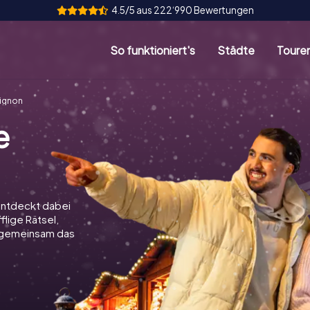
4.5/5 aus 222‘990 Bewertungen
So funktioniert's
Städte
Toure
ignon
e
entdeckt dabei
flige Rätsel,
t gemeinsam das