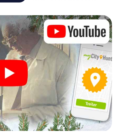
achtsmarkt! Gönnen Sie sich hier ruhig einen
doch vergessen Sie nicht, dass irgendwo in
et!
Ihre Weihnachtsfeier in Avignon
h auch hervorragend als Programmpunkt Ihrer
nteraktive Schnitzeljagd das gastronomische
 ergänzen. Und auch ein Ausflug zum
-Mas Adventure zu einem Highlight. Schließlich
was man von einer perfekten Weihnachtsfeier in
 eine stimmungsvolle Weihnachtsthematik. Gönnen
hen Ausklang des Jahres und planen Sie unser X-Mas
tsfeier in Avignon ein!