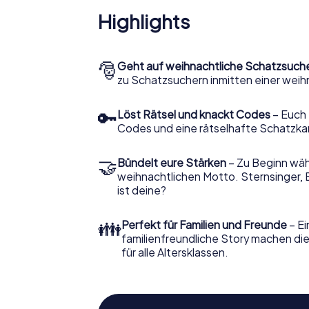
Highlights
🎅
Geht auf weihnachtliche Schatzsuch
zu Schatzsuchern inmitten einer weih
🔑
Löst Rätsel und knackt Codes
– Euch 
Codes und eine rätselhafte Schatzka
🤝
Bündelt eure Stärken
– Zu Beginn wähl
weihnachtlichen Motto. Sternsinger, 
ist deine?
👪
Perfekt für Familien und Freunde
– Ei
familienfreundliche Story machen d
für alle Altersklassen.