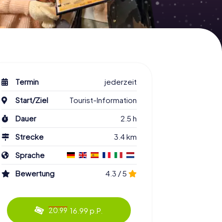
Termin
jederzeit
Start/Ziel
Tourist-Information
Dauer
2.5 h
Strecke
3.4 km
Sprache
Bewertung
4.3 / 5
16.99 p.P.
20.99