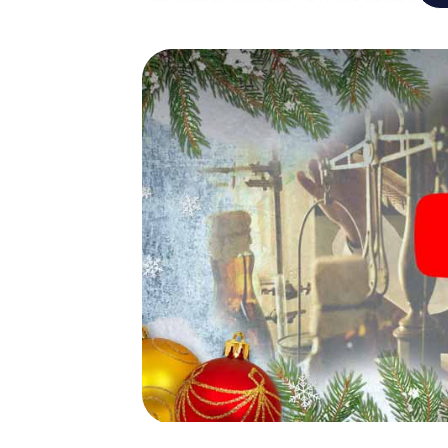
von Avignon einlegen – z.B. auf einem Weihn
Glühwein oder Kinderpunsch zur Stärkung – 
Avignon der Weihnachtsschatz auf Sie wart
Eine spannende Option für 
Das myCityHunt X-Mas Adventure eignet sic
Weihnachtsfeier in Avignon: So kann eine i
Programm Ihrer Weihnachtsfeier in Avignon
Weihnachtsmarkt von Avignon wird mit dem X
bietet die Smartphone Schnitzeljagd alles 
Avignon erwartet: Spaß, Teambuilding und
Sie Ihren Kollegen also einen unvergesslic
Adventure als Programmpunkt Ihrer Weihnach