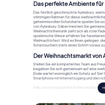
Das perfekte Ambiente für
Das festlich geschmückte Aylesbury, warm
stimmigen Rahmen für diese weihnachtliche
geheimnisvollen Schatzkarte spielen Sie si
von Aylesbury. Dabei meistern Sie gemeins
Weihnachtsthematik zieht sich als roter Fa
spielerische Weise erfahren Sie faszinie
Weihnachtsfest. Wird es Ihnen gelingen, di
Schatzsuchern stets einen Schritt voraus zu
Der Weihnachtsmarkt von 
Stellen Sie ein kompetentes Team aus Fre
begeben Sie sich gemeinsam auf eine weihn
Ende wartet womöglich ein Schatz auf Sie! S
Smartphone mit Internetzugang und den rich
Falls zwischendurch Ihre Kräfte nachlassen
M
von Aylesbury einlegen – z.B. auf einem Wei
Glühwein oder Kinderpunsch zur Stärkung – 
Aylesbury der Weihnachtsschatz auf Sie wa