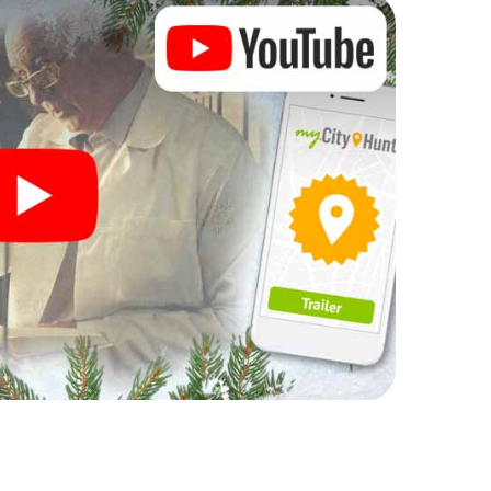
Ihre Weihnachtsfeier in
h auch hervorragend als Programmpunkt Ihrer
 interaktive Schnitzeljagd das gastronomische
y ergänzen. Und auch ein Ausflug zum
 X-Mas Adventure zu einem Highlight. Schließlich
was man von einer perfekten Weihnachtsfeier in
nd eine stimmungsvolle Weihnachtsthematik. Gönnen
hen Ausklang des Jahres und planen Sie unser X-Mas
tsfeier in Aylesbury ein!