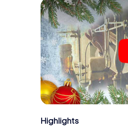
Eine spannende Option für 
Aylesbury
Das myCityHunt X-Mas Adventure eignet sic
Weihnachtsfeier in Aylesbury: So kann eine
Programm Ihrer Weihnachtsfeier in Aylesbur
Weihnachtsmarkt von Aylesbury wird mit dem
bietet die Smartphone Schnitzeljagd alles 
Aylesbury erwartet: Spaß, Teambuilding u
Sie Ihren Kollegen also einen unvergesslic
Adventure als Programmpunkt Ihrer Weihnach
Highlights