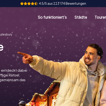
4.5/5 aus 223‘174 Bewertungen
So funktioniert's
Städte
Toure
ylesbury
e
d entdeckt dabei
flige Rätsel,
t gemeinsam das