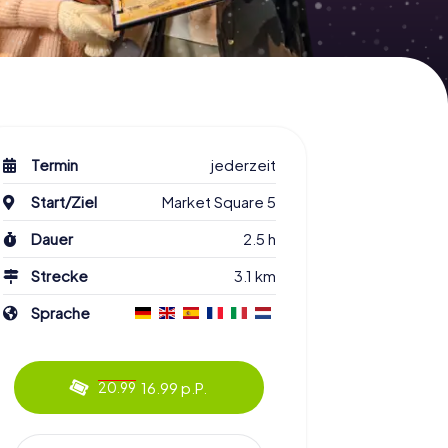
Termin
jederzeit
Start/Ziel
Market Square 5
Dauer
2.5 h
Strecke
3.1 km
Sprache
16.99 p.P.
20.99