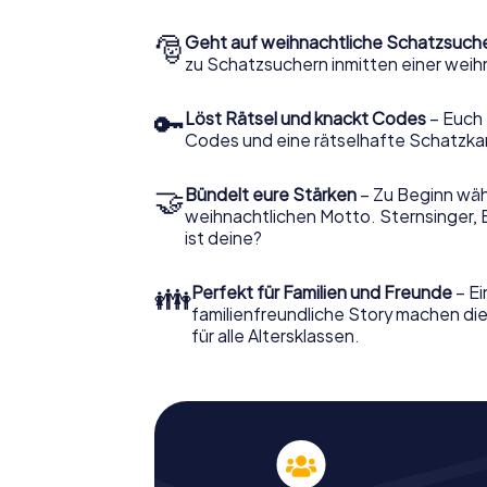
🎅
Geht auf weihnachtliche Schatzsuch
zu Schatzsuchern inmitten einer weih
🔑
Löst Rätsel und knackt Codes
– Euch 
Codes und eine rätselhafte Schatzka
🤝
Bündelt eure Stärken
– Zu Beginn wähl
weihnachtlichen Motto. Sternsinger, 
ist deine?
👪
Perfekt für Familien und Freunde
– Ei
familienfreundliche Story machen d
für alle Altersklassen.