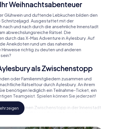
 Ihr Weihnachtsabenteuer
er Glühwein und duftende Lebkuchen bilden den
 Schnitzeljagd. Ausgestattet mit der
ch nach und nach durch die ansehnliche Innenstadt
am abwechslungsreiche Rätsel. Die
den durch das X-Mas Adventure in Aylesbury. Auf
rende Anekdoten rund um das nahende
e Hinweise richtig zu deuten und anderen
 sein?
Aylesbury als Zwischenstopp
unden oder Familienmitgliedern zusammen und
achtliche Rätseltour durch Aylesbury. An ihrem
ie benötigen lediglich ein Teilnahme-Ticket, ein
tigen Teamgeist. Spielen können Sie jederzeit!
, können Sie einen Zwischenstopp in der Innenstadt
ehr zeigen
hnachtsmarkt! Gönnen Sie sich hier ruhig einen
doch vergessen Sie nicht, dass irgendwo in
rtet!