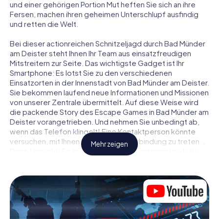
und einer gehörigen Portion Mut heften Sie sich an ihre
Fersen, machen ihren geheimen Unterschlupf ausfindig
und retten die Welt.
Bei dieser actionreichen Schnitzeljagd durch Bad Münder
am Deister steht Ihnen Ihr Team aus einsatzfreudigen
Mitstreitern zur Seite. Das wichtigste Gadget ist Ihr
Smartphone: Es lotst Sie zu den verschiedenen
Einsatzorten in der Innenstadt von Bad Münder am Deister.
Sie bekommen laufend neue Informationen und Missionen
von unserer Zentrale übermittelt. Auf diese Weise wird
die packende Story des Escape Games in Bad Münder am
Deister vorangetrieben. Und nehmen Sie unbedingt ab,
wenn das Telefon klingelt! Eine Kontaktperson könnte
versuchen, mit Ihnen konspirativ in Verbindung zu treten …
Mehr zeigen
Doch Vorsicht: So mancher Informant entpuppt sich als
dubioser Doppelagent und so manche Information als
bewusst gelegte falsche Fährte. Seien Sie auf der Hut,
ziehen Sie die richtigen Schlüsse und vor allem: Vertrauen
Sie niemandem!
Anders als in einem klassischen Escape Room in Bad