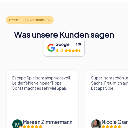
Was unsere Kunden sagen
Google
2‘118
4.4
Escape Spiel sehr anspruchsvoll.
Super , sehr schön un
Leider fehlen ein paar Tipps.
Sache. Freu mich au
Sonst macht es sehr viel Spaß.
Escaps Spiel
Mareen Zimmermann
Nicole Gra