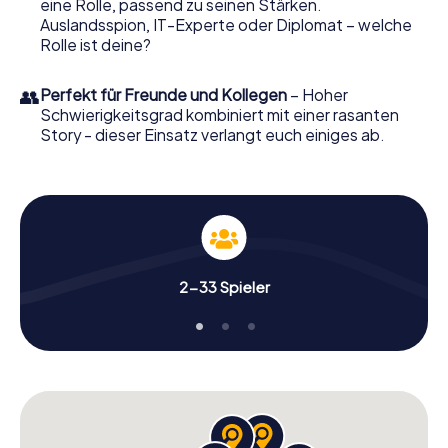
eine Rolle, passend zu seinen Stärken.
sich Ihre Tickets in die Welt der Spionage und
Auslandsspion, IT-Experte oder Diplomat – welche
Geheimagenten und verwandeln Sie Bad Münder am
Rolle ist deine?
Deister in einen Outdoor Escape Room!
👥
Perfekt für Freunde und Kollegen
– Hoher
Schwierigkeitsgrad kombiniert mit einer rasanten
Story - dieser Einsatz verlangt euch einiges ab.
2-33 Spieler