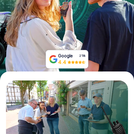
Tickets buchen
Gutscheine bestellen
Google
2‘118
4.4