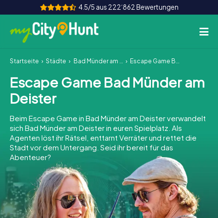
4.5/5 aus 222‘862 Bewertungen
Startseite
Städte
Bad Münder am Deister
Escape Game Bad Münder am Deister
So funktioniert's
Escape Game Bad Münder am
Städte
Deister
Touren
Beim Escape Game in Bad Münder am Deister verwandelt
sich Bad Münder am Deister in euren Spielplatz. Als
Teamevent
Agenten löst ihr Rätsel, enttarnt Verräter und rettet die
Stadt vor dem Untergang. Seid ihr bereit für das
Tickets
Abenteuer?
INT
AT
CH
DE
ES
FR
UK
IE
IT
NL