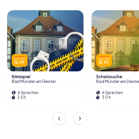
20.99
20.99
16.99
16.99
Krimispiel
Schatzsuche
Bad Münder am Deister
Bad Münder am Deiste
6 Sprachen
6 Sprachen
2.5 h
3.0 h