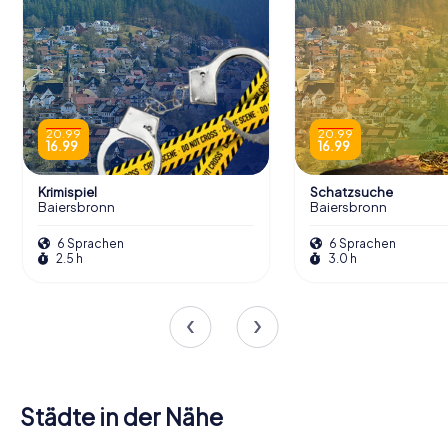
20.99
20.99
16.99
16.99
Krimispiel
Schatzsuche
Baiersbronn
Baiersbronn
6 Sprachen
6 Sprachen
2.5 h
3.0 h
Städte in der Nähe
Horb am