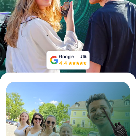
Tickets buchen
Gutscheine bestellen
Google
2‘118
4.4