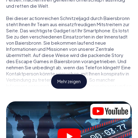
und retten die Welt.
Bei dieser actionreichen Schnitzeljagd durch Baiersbronn
steht Ihnen Ihr Team aus einsatzfreudigen Mitstreitern zur
Seite. Das wichtigste Gadget ist Ihr Smartphone: Es lotst
Sie zu den verschiedenen Einsatzorten in der Innenstadt
von Baiersbronn. Sie bekommen laufend neue
Informationen und Missionen von unserer Zentrale
übermittelt. Auf diese Weise wird die packende Story
des Escape Games in Baiersbronn vorangetrieben. Und
nehmen Sie unbedingt ab, wenn das Telefon klingelt! Eine
Kontaktperson könnte versuchen, mit Ihnen konspirativ in
Verbindung zu treten … Doch Vorsicht: So mancher
Mehr zeigen
Informant entpuppt sich als dubioser Doppelagent und so
manche Information als bewusst gelegte falsche Fährte.
Seien Sie auf der Hut, ziehen Sie die richtigen Schlüsse
und vor allem: Vertrauen Sie niemandem!
Anders als in einem klassischen Escape Room in
Baiersbronn sind Sie also nicht in ein Zimmer eingesperrt,
aus dem Sie sich in einem vorgegebenen Zeitfenster
befreien müssen. Diese Smartphone Schnitzeljagd erklärt