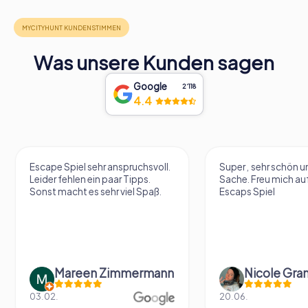
Was unsere Kunden sagen
Google
2‘118
4.4
Escape Spiel sehr anspruchsvoll.
Super , sehr schön un
Leider fehlen ein paar Tipps.
Sache. Freu mich au
Sonst macht es sehr viel Spaß.
Escaps Spiel
Mareen Zimmermann
Nicole Gra
03.02.
20.06.