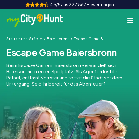
4.5/5 aus 222‘862 Bewertungen
Startseite
Städte
Baiersbronn
Escape Game Baiersbronn
So funktioniert's
Escape Game Baiersbronn
Städte
Beim Escape Game in Baiersbronn verwandelt sich
Touren
Baiersbronn in euren Spielplatz. Als Agenten löst ihr
Rätsel, enttarnt Verräter und rettet die Stadt vor dem
Untergang. Seid ihr bereit für das Abenteuer?
Teamevent
Tickets
INT
AT
CH
DE
ES
FR
UK
IE
IT
NL