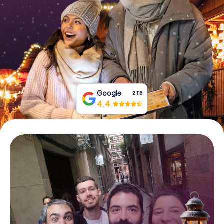
Tickets buchen
Gutscheine bestellen
Google
2‘118
4.4