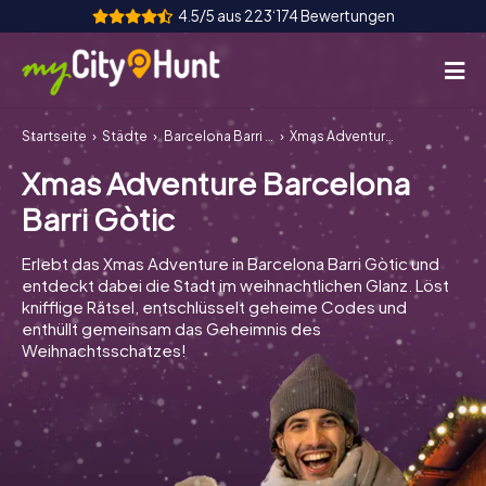
4.5/5 aus 223‘174 Bewertungen
Startseite
Städte
Barcelona Barri Gòtic
Xmas Adventure Barcelona Barri Gòtic
So funktioniert's
Xmas Adventure Barcelona
Städte
Barri Gòtic
Touren
Erlebt das Xmas Adventure in Barcelona Barri Gòtic und
entdeckt dabei die Stadt im weihnachtlichen Glanz. Löst
Teamevent
knifflige Rätsel, entschlüsselt geheime Codes und
enthüllt gemeinsam das Geheimnis des
Tickets
Weihnachtsschatzes!
INT
AT
CH
DE
ES
FR
UK
IE
IT
NL