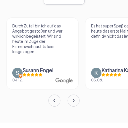
Durch Zufall bin ich auf das
Es hat super Spaß 
Angebot gestoßen und war
heute das erste Mal 
wirklich begeistert. Wir sind
definitiv nicht das le
heute im Zuge der
Firmenweihnachtsfeier
losgezogen...
Susann Engel
Katharina K
04.12.
03.08.