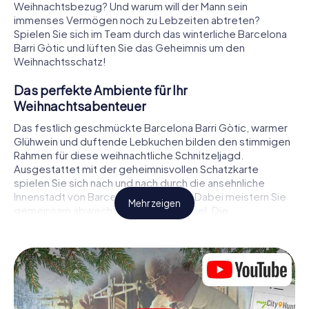
Weihnachtsbezug? Und warum will der Mann sein
immenses Vermögen noch zu Lebzeiten abtreten?
Spielen Sie sich im Team durch das winterliche Barcelona
Barri Gòtic und lüften Sie das Geheimnis um den
Weihnachtsschatz!
Das perfekte Ambiente für Ihr
Weihnachtsabenteuer
Das festlich geschmückte Barcelona Barri Gòtic, warmer
Glühwein und duftende Lebkuchen bilden den stimmigen
Rahmen für diese weihnachtliche Schnitzeljagd.
Ausgestattet mit der geheimnisvollen Schatzkarte
spielen Sie sich nach und nach durch die ansehnliche
Innenstadt von Barcelona Barri Gòtic. Dabei meistern Sie
Mehr zeigen
gemeinsam abwechslungsreiche Rätsel. Die
Weihnachtsthematik zieht sich als roter Faden durch das
X-Mas Adventure in Barcelona Barri Gòtic. Auf
spielerische Weise erfahren Sie faszinierende Anekdoten
rund um das nahende Weihnachtsfest. Wird es Ihnen
gelingen, die Hinweise richtig zu deuten und anderen
Schatzsuchern stets einen Schritt voraus zu sein?