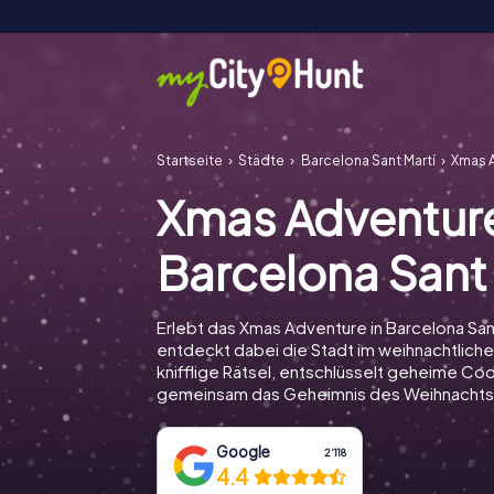
Startseite
Städte
Barcelona Sant Martí
Xmas A
Xmas Adventur
Barcelona Sant 
Erlebt das Xmas Adventure in Barcelona San
entdeckt dabei die Stadt im weihnachtliche
knifflige Rätsel, entschlüsselt geheime Cod
gemeinsam das Geheimnis des Weihnachts
Google
2‘118
4.4