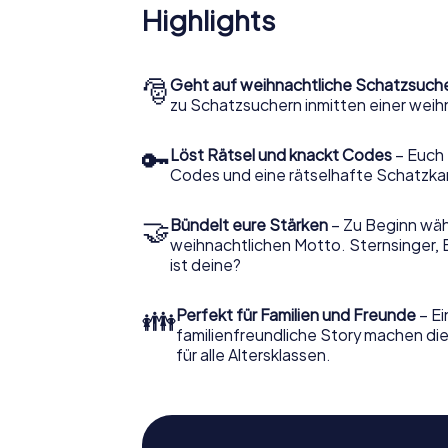
Highlights
🎅
Geht auf weihnachtliche Schatzsuch
zu Schatzsuchern inmitten einer weih
🔑
Löst Rätsel und knackt Codes
– Euch 
Codes und eine rätselhafte Schatzka
🤝
Bündelt eure Stärken
– Zu Beginn wähl
weihnachtlichen Motto. Sternsinger, 
ist deine?
👪
Perfekt für Familien und Freunde
– Ei
familienfreundliche Story machen d
für alle Altersklassen.