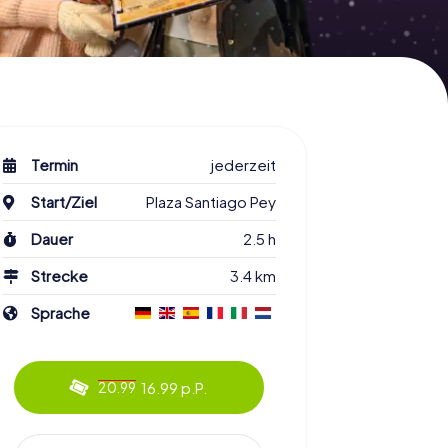
Termin
jederzeit
Start/Ziel
Plaza Santiago Pey
Dauer
2.5 h
Strecke
3.4 km
Sprache
16.99 p.P.
20.99