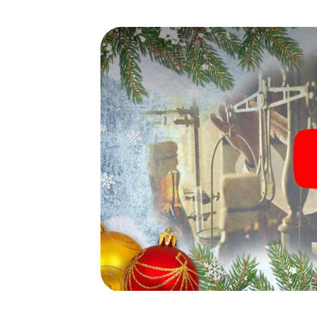
Falls zwischendurch Ihre Kräfte nachlassen
von Barcelona Sant Martí einlegen – z.B. au
einen Glühwein oder Kinderpunsch zur Stärk
Barcelona Sant Martí der Weihnachtsschatz 
Eine spannende Option für 
Barcelona Sant Martí
Das myCityHunt X-Mas Adventure eignet sic
Weihnachtsfeier in Barcelona Sant Martí: So 
gastronomische Programm Ihrer Weihnachtsf
ein Ausflug zum Weihnachtsmarkt von Barce
einem Highlight. Schließlich bietet die Sma
perfekten Weihnachtsfeier in Barcelona San
stimmungsvolle Weihnachtsthematik. Gönnen
Ausklang des Jahres und planen Sie unser 
Weihnachtsfeier in Barcelona Sant Martí ein!