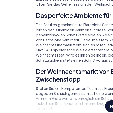
lüften Sie das Geheimnis um den Weihnach
Das perfekte Ambiente für
Das festlich geschmückte Barcelona Sant 
bilden den stimmigen Rahmen für diese weih
geheimnisvollen Schatzkarte spielen Sie si
von Barcelona Sant Martí. Dabei meistern 
Weihnachtsthematik zieht sich als roter Fa
Martí. Auf spielerische Weise erfahren Si
Weihnachtsfest. Wird es Ihnen gelingen, di
Schatzsuchern stets einen Schritt voraus zu
Der Weihnachtsmarkt von B
Zwischenstopp
Stellen Sie ein kompetentes Team aus Fre
begeben Sie sich gemeinsam auf eine weihna
An ihrem Ende wartet womöglich ein Schatz a
Ticket, ein Smartphone mit Internetzugang 
M
jederzeit!