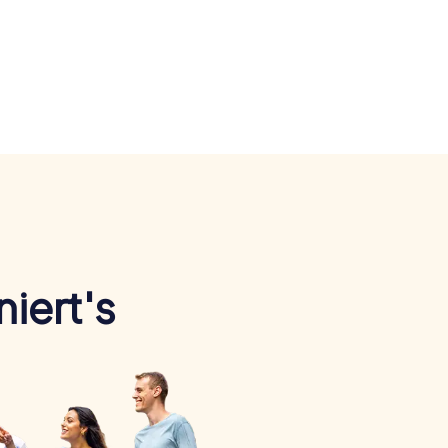
iert's