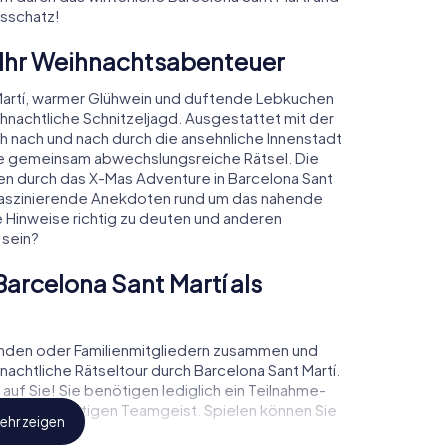
tsschatz!
 Ihr Weihnachtsabenteuer
Martí, warmer Glühwein und duftende Lebkuchen
nachtliche Schnitzeljagd. Ausgestattet mit der
ch nach und nach durch die ansehnliche Innenstadt
Sie gemeinsam abwechslungsreiche Rätsel. Die
den durch das X-Mas Adventure in Barcelona Sant
e faszinierende Anekdoten rund um das nahende
e Hinweise richtig zu deuten und anderen
 sein?
arcelona Sant Martí als
unden oder Familienmitgliedern zusammen und
chtliche Rätseltour durch Barcelona Sant Martí.
uf Sie! Sie benötigen lediglich ein Teilnahme-
und den richtigen Teamgeist. Spielen können Sie
ehr zeigen