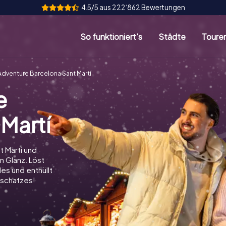
4.5/5 aus 222‘862 Bewertungen
So funktioniert's
Städte
Toure
dventure Barcelona Sant Martí
e
Martí
t Martí und
n Glanz. Löst
es und enthüllt
schatzes!