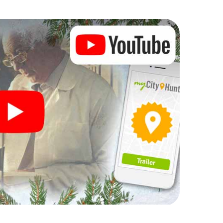
, können Sie einen Zwischenstopp in der Innenstadt
f einem Weihnachtsmarkt! Gönnen Sie sich hier ruhig
ung – doch vergessen Sie nicht, dass irgendwo in
auf Sie wartet!
Ihre Weihnachtsfeier in
h auch hervorragend als Programmpunkt Ihrer
kann eine interaktive Schnitzeljagd das
eier in Barcelona Sant Martí ergänzen. Und auch
lona Sant Martí wird mit dem X-Mas Adventure zu
rtphone Schnitzeljagd alles was man von einer
t Martí erwartet: Spaß, Teambuilding und eine
 Sie Ihren Kollegen also einen unvergesslichen
X-Mas Adventure als Programmpunkt Ihrer