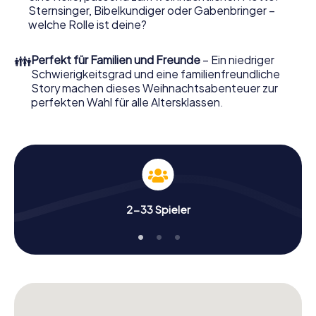
Weihnachtsmarkt von Beaune wird mit dem X-Mas
Sternsinger, Bibelkundiger oder Gabenbringer –
Adventure zu einem Highlight. Schließlich bietet die
welche Rolle ist deine?
Smartphone Schnitzeljagd alles was man von einer
perfekten Weihnachtsfeier in Beaune erwartet: Spaß,
👪
Perfekt für Familien und Freunde
– Ein niedriger
Teambuilding und eine stimmungsvolle
Schwierigkeitsgrad und eine familienfreundliche
Weihnachtsthematik. Gönnen Sie Ihren Kollegen also
Story machen dieses Weihnachtsabenteuer zur
einen unvergesslichen Ausklang des Jahres und planen Sie
perfekten Wahl für alle Altersklassen.
unser X-Mas Adventure als Programmpunkt Ihrer
Weihnachtsfeier in Beaune ein!
2-33 Spieler