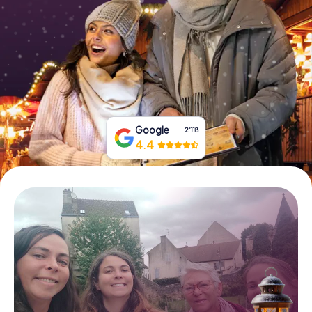
Tickets buchen
Gutscheine bestellen
Google
2‘118
4.4