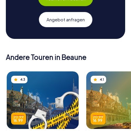
Angebot anfragen
Andere Touren in Beaune
4.3
4.1
20.99
20.99
16.99
16.99