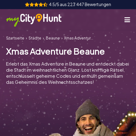
4.5/5 aus 223‘447 Bewertungen
Startseite
Städte
Beaune
Xmas Adventure Beaune
So funktioniert's
Xmas Adventure Beaune
Städte
Erlebt das Xmas Adventure in Beaune und entdeckt dabei
Touren
die Stadt im weihnachtlichen Glanz. Löst knifflige Rätsel,
entschlüsselt geheime Codes und enthüllt gemeinsam
das Geheimnis des Weihnachtsschatzes!
Teamevent
Tickets
INT
AT
CH
DE
ES
FR
UK
IE
IT
NL