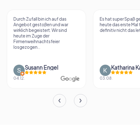
Durch Zufall bin ich auf das
Es hat super Spaß 
Angebot gestoßen und war
heute das erste Mal 
wirklich begeistert. Wir sind
definitiv nicht das le
heute im Zuge der
Firmenweihnachtsfeier
losgezogen...
Susann Engel
Katharina K
04.12.
03.08.