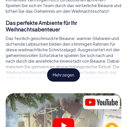
Spielen Sie sich im Team durch das winterliche Beaune und
lüften Sie das Geheimnis um den Weihnachtsschatz!
Das perfekte Ambiente für Ihr
Weihnachtsabenteuer
Das festlich geschmückte Beaune, warmer Glühwein und
duftende Lebkuchen bilden den stimmigen Rahmen für
diese weihnachtliche Schnitzeljagd. Ausgestattet mit der
geheimnisvollen Schatzkarte spielen Sie sich nach und
nach durch die ansehnliche Innenstadt von Beaune. Dabei
meistern Sie gemeinsam abwechslungsreiche Rätsel. Die
Weihnachtsthematik zieht sich als roter Faden durch das
Mehr zeigen
X-Mas Adventure in Beaune. Auf spielerische Weise
erfahren Sie faszinierende Anekdoten rund um das
nahende Weihnachtsfest. Wird es Ihnen gelingen, die
Hinweise richtig zu deuten und anderen Schatzsuchern
stets einen Schritt voraus zu sein?
Der Weihnachtsmarkt von Beaune als
Zwischenstopp