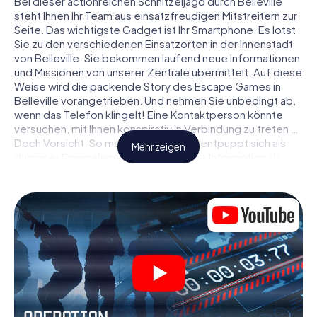
Bei dieser actionreichen Schnitzeljagd durch Belleville
steht Ihnen Ihr Team aus einsatzfreudigen Mitstreitern zur
Seite. Das wichtigste Gadget ist Ihr Smartphone: Es lotst
Sie zu den verschiedenen Einsatzorten in der Innenstadt
von Belleville. Sie bekommen laufend neue Informationen
und Missionen von unserer Zentrale übermittelt. Auf diese
Weise wird die packende Story des Escape Games in
Belleville vorangetrieben. Und nehmen Sie unbedingt ab,
wenn das Telefon klingelt! Eine Kontaktperson könnte
versuchen, mit Ihnen konspirativ in Verbindung zu treten …
Doch Vorsicht: So mancher Informant entpuppt sich als
Mehr zeigen
dubioser Doppelagent und so manche Information als
bewusst gelegte falsche Fährte. Seien Sie auf der Hut,
ziehen Sie die richtigen Schlüsse und vor allem: Vertrauen
Sie niemandem!
Anders als in einem klassischen Escape Room in Belleville
sind Sie also nicht in ein Zimmer eingesperrt, aus dem Sie
sich in einem vorgegebenen Zeitfenster befreien
müssen. Diese Smartphone Schnitzeljagd erklärt ganz
Belleville zu Ihrem persönlichen Spielfeld! Die technische
Voraussetzung für Ihr Agentenabenteuer in Belleville: Ein
Smartphone mit Zugang ins mobile Internet. Per Klick