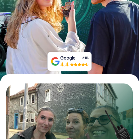
Tickets buchen
Gutscheine bestellen
Google
2‘118
4.4