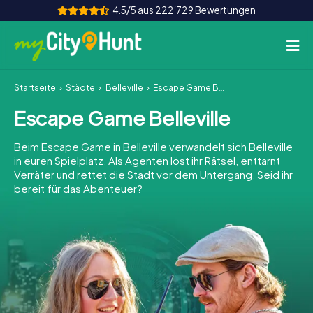
4.5/5 aus 222‘729 Bewertungen
Startseite
Städte
Belleville
Escape Game Belleville
So funktioniert's
Escape Game Belleville
Städte
Beim Escape Game in Belleville verwandelt sich Belleville
Touren
in euren Spielplatz. Als Agenten löst ihr Rätsel, enttarnt
Verräter und rettet die Stadt vor dem Untergang. Seid ihr
bereit für das Abenteuer?
Teamevent
Tickets
INT
AT
CH
DE
ES
FR
UK
IE
IT
NL