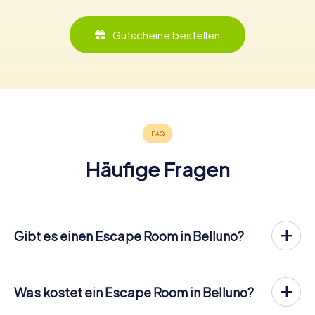
Gutscheine bestellen
Häufige Fragen
Gibt es einen Escape Room in Belluno?
In Belluno gibt es jetzt die Möglichkeit, ein
Outdoor
Escape Game in der Innenstadt von Belluno
zu spielen!
Anders als bei einem klassischen Escape Room, bei dem
Was kostet ein Escape Room in Belluno?
die Spieler in einen kleinen Raum eingesperrt werden,
Ein Indoor Escape Room kostet für gewöhnlich pauschal
findet das myCityHunt Outdoor Escape Game in Belluno