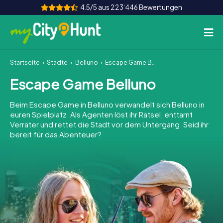
4.5/5 aus 223‘446 Bewertungen
Startseite
Städte
Belluno
Escape Game Belluno
So funktioniert's
Escape Game Belluno
Städte
Beim Escape Game in Belluno verwandelt sich Belluno in
Touren
euren Spielplatz. Als Agenten löst ihr Rätsel, enttarnt
Verräter und rettet die Stadt vor dem Untergang. Seid ihr
bereit für das Abenteuer?
Teamevent
Tickets
INT
AT
CH
DE
ES
FR
UK
IE
IT
NL