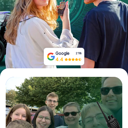
Tickets buchen
Gutscheine bestellen
Google
2‘118
4.4