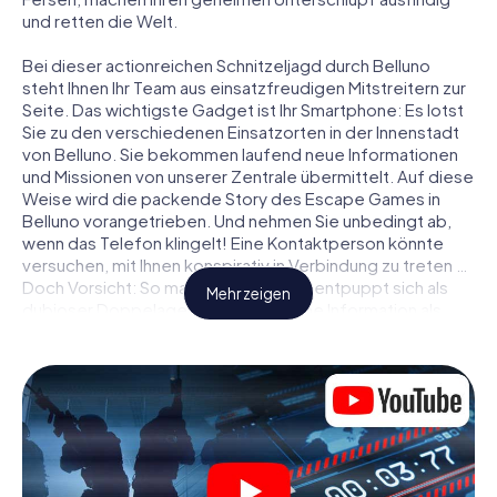
und retten die Welt.
Bei dieser actionreichen Schnitzeljagd durch Belluno
steht Ihnen Ihr Team aus einsatzfreudigen Mitstreitern zur
Seite. Das wichtigste Gadget ist Ihr Smartphone: Es lotst
Sie zu den verschiedenen Einsatzorten in der Innenstadt
von Belluno. Sie bekommen laufend neue Informationen
und Missionen von unserer Zentrale übermittelt. Auf diese
Weise wird die packende Story des Escape Games in
Belluno vorangetrieben. Und nehmen Sie unbedingt ab,
wenn das Telefon klingelt! Eine Kontaktperson könnte
versuchen, mit Ihnen konspirativ in Verbindung zu treten …
Doch Vorsicht: So mancher Informant entpuppt sich als
Mehr zeigen
dubioser Doppelagent und so manche Information als
bewusst gelegte falsche Fährte. Seien Sie auf der Hut,
ziehen Sie die richtigen Schlüsse und vor allem: Vertrauen
Sie niemandem!
Anders als in einem klassischen Escape Room in Belluno
sind Sie also nicht in ein Zimmer eingesperrt, aus dem Sie
sich in einem vorgegebenen Zeitfenster befreien
müssen. Diese Smartphone Schnitzeljagd erklärt ganz