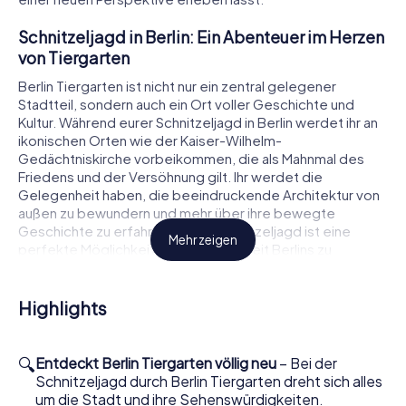
Schnitzeljagd in Berlin: Ein Abenteuer im Herzen
von Tiergarten
Berlin Tiergarten ist nicht nur ein zentral gelegener
Stadtteil, sondern auch ein Ort voller Geschichte und
Kultur. Während eurer Schnitzeljagd in Berlin werdet ihr an
ikonischen Orten wie der Kaiser-Wilhelm-
Gedächtniskirche vorbeikommen, die als Mahnmal des
Friedens und der Versöhnung gilt. Ihr werdet die
Gelegenheit haben, die beeindruckende Architektur von
außen zu bewundern und mehr über ihre bewegte
Geschichte zu erfahren. Diese Schnitzeljagd ist eine
Mehr zeigen
perfekte Möglichkeit, die Vielseitigkeit Berlins zu
erleben, während ihr knifflige Rätsel löst und spannende
Herausforderungen meistert.
Highlights
So funktioniert die Schnitzeljagd in Berlin
Tiergarten
🔍
Entdeckt Berlin Tiergarten völlig neu
– Bei der
Um an der Schnitzeljagd teilzunehmen, benötigt ihr
Schnitzeljagd durch Berlin Tiergarten dreht sich alles
lediglich ein Smartphone und unsere App, die euch durch
um die Stadt und ihre Sehenswürdigkeiten.