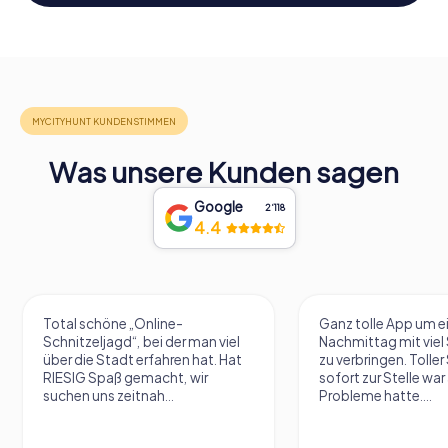
Was unsere Kunden sagen
Google
2‘118
4.4
Total schöne „Online-
Ganz tolle App um e
Schnitzeljagd“, bei der man viel
Nachmittag mit vie
über die Stadt erfahren hat. Hat
zu verbringen. Tolle
RIESIG Spaß gemacht, wir
sofort zur Stelle war 
suchen uns zeitnah...
Probleme hatte....