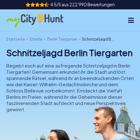
4.5/5 aus 222‘990 Bewertungen
Startseite
Städte
Berlin Tiergarten
Schnitzeljagd Berlin Tiergarten
So funktioniert's
Schnitzeljagd Berlin Tiergarten
Städte
Begebt euch auf eine aufregende Schnitzeljagd in Berlin
Touren
Tiergarten! Gemeinsam erkundet ihr die Stadt und löst
spannende Rätsel, während ihr an beeindruckenden Orten
wie der Kaiser-Wilhelm-Gedächtniskirche und dem
Teamevent
Schloss Bellevue vorbeikommt. Entdeckt die Vielfalt
Berlins im Freien, während ihr die Geheimnisse dieser
Tickets
faszinierenden Stadt aufdeckt und neue Perspektiven
gewinnt.
INT
AT
CH
DE
ES
FR
UK
IE
IT
NL