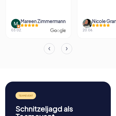
 Zimmermann
Nicole Grandt
20.06.
Schnitzeljagd als