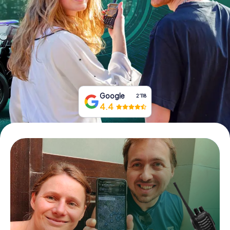
Tickets buchen
Gutscheine bestellen
Google
2‘118
4.4