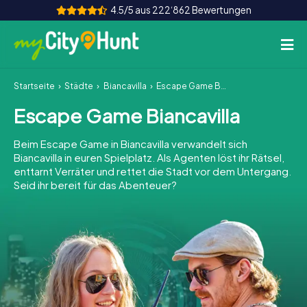
4.5/5 aus 222‘862 Bewertungen
Startseite
Städte
Biancavilla
Escape Game Biancavilla
So funktioniert's
Escape Game Biancavilla
Städte
Beim Escape Game in Biancavilla verwandelt sich
Touren
Biancavilla in euren Spielplatz. Als Agenten löst ihr Rätsel,
enttarnt Verräter und rettet die Stadt vor dem Untergang.
Seid ihr bereit für das Abenteuer?
Teamevent
Tickets
INT
AT
CH
DE
ES
FR
UK
IE
IT
NL