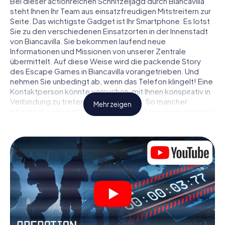
Bei dieser actionreichen Schnitzeljagd durch Biancavilla
steht Ihnen Ihr Team aus einsatzfreudigen Mitstreitern zur
Seite. Das wichtigste Gadget ist Ihr Smartphone: Es lotst
Sie zu den verschiedenen Einsatzorten in der Innenstadt
von Biancavilla. Sie bekommen laufend neue
Informationen und Missionen von unserer Zentrale
übermittelt. Auf diese Weise wird die packende Story
des Escape Games in Biancavilla vorangetrieben. Und
nehmen Sie unbedingt ab, wenn das Telefon klingelt! Eine
Kontaktperson könnte versuchen, mit Ihnen konspirativ in
Verbindung zu treten … Doch Vorsicht: So mancher
Mehr zeigen
Informant entpuppt sich als dubioser Doppelagent und so
manche Information als bewusst gelegte falsche Fährte.
Seien Sie auf der Hut, ziehen Sie die richtigen Schlüsse
und vor allem: Vertrauen Sie niemandem!
Anders als in einem klassischen Escape Room in Biancavilla
sind Sie also nicht in ein Zimmer eingesperrt, aus dem Sie
sich in einem vorgegebenen Zeitfenster befreien
müssen. Diese Smartphone Schnitzeljagd erklärt ganz
Biancavilla zu Ihrem persönlichen Spielfeld! Die
technische Voraussetzung für Ihr Agentenabenteuer in
Biancavilla: Ein Smartphone mit Zugang ins mobile Internet.