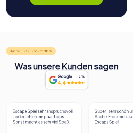
Was unsere Kunden sagen
Google
2‘118
4.4
r anspruchsvoll.
Super , sehr schön und eine tolle
 paar Tipps.
Sache. Freu mich aufs nächste
ehr viel Spaß.
Escaps Spiel