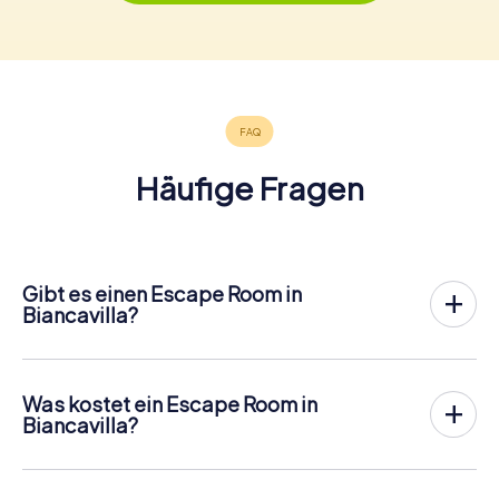
Häufige Fragen
Gibt es einen Escape Room in
Biancavilla?
In Biancavilla gibt es jetzt die Möglichkeit, ein
Outdoor
Escape Game in der Innenstadt von Biancavilla
zu spielen!
Anders als bei einem klassischen Escape Room, bei dem
Was kostet ein Escape Room in
die Spieler in einen kleinen Raum eingesperrt werden,
Biancavilla?
findet das myCityHunt Outdoor Escape Game in
Ein Indoor Escape Room kostet für gewöhnlich pauschal
Biancavilla an der frischen Luft statt. Ähnlich wie bei einer
zwischen 90 und 150 für 2 bis 6 Personen.
Schnitzeljagd lösen die Spieler an verschiedenen