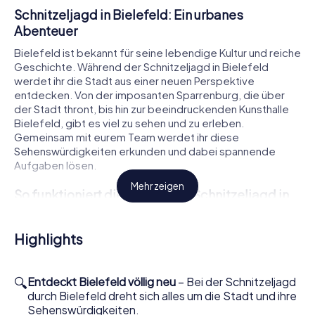
Schnitzeljagd in Bielefeld: Ein urbanes
Abenteuer
Bielefeld ist bekannt für seine lebendige Kultur und reiche
Geschichte. Während der Schnitzeljagd in Bielefeld
werdet ihr die Stadt aus einer neuen Perspektive
entdecken. Von der imposanten Sparrenburg, die über
der Stadt thront, bis hin zur beeindruckenden Kunsthalle
Bielefeld, gibt es viel zu sehen und zu erleben.
Gemeinsam mit eurem Team werdet ihr diese
Sehenswürdigkeiten erkunden und dabei spannende
Aufgaben lösen.
Mehr zeigen
So funktioniert die interaktive Schnitzeljagd in
Bielefeld
Um die Schnitzeljagd in Bielefeld zu starten, kauft ihr
Highlights
zunächst Tickets in unserem Onlineshop. Das geht ganz
schnell – in wenigen Minuten findet ihr die Karten in eurem
Postfach. Dann kann es auch schon losgehen, denn für die
🔍
Entdeckt Bielefeld völlig neu
– Bei der Schnitzeljagd
Schnitzeljagd gibt es keine Beschränkungen und keine
durch Bielefeld dreht sich alles um die Stadt und ihre
Öffnungszeiten. Das Spielfeld ist die Altstadt selbst und
Sehenswürdigkeiten.