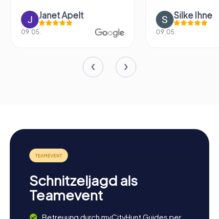
Silke Ihne
Tanja Volle
09.05.
24.04.
Schnitzeljagd als
Teamevent
Betreuung durch myCityHunt Guides per