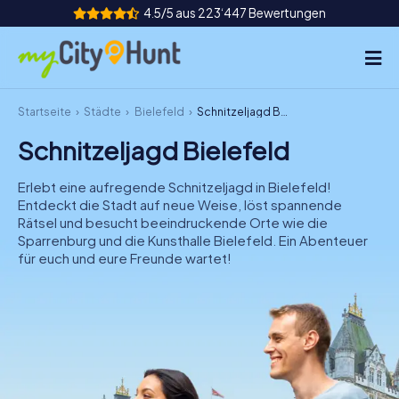
4.5/5 aus 223‘447 Bewertungen
Startseite
Städte
Bielefeld
Schnitzeljagd Bielefeld
So funktioniert's
Schnitzeljagd Bielefeld
Städte
Erlebt eine aufregende Schnitzeljagd in Bielefeld!
Touren
Entdeckt die Stadt auf neue Weise, löst spannende
Rätsel und besucht beeindruckende Orte wie die
Sparrenburg und die Kunsthalle Bielefeld. Ein Abenteuer
Teamevent
für euch und eure Freunde wartet!
Tickets
INT
AT
CH
DE
ES
FR
UK
IE
IT
NL