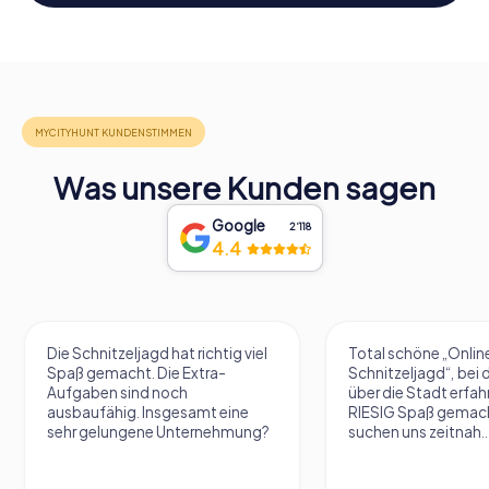
Was unsere Kunden sagen
Google
2‘118
4.4
Total schöne „Online-
Ganz tolle App um e
Schnitzeljagd“, bei der man viel
Nachmittag mit vie
über die Stadt erfahren hat. Hat
zu verbringen. Tolle
RIESIG Spaß gemacht, wir
sofort zur Stelle war 
suchen uns zeitnah...
Probleme hatte....