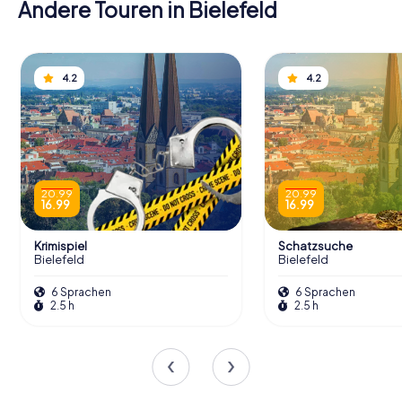
Andere Touren in Bielefeld
4.2
4.2
20.99
20.99
16.99
16.99
Krimispiel
Schatzsuche
Bielefeld
Bielefeld
6 Sprachen
6 Sprachen
2.5 h
2.5 h