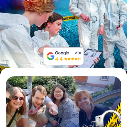
Tickets buchen
Gutscheine bestellen
Google
2‘118
4.4