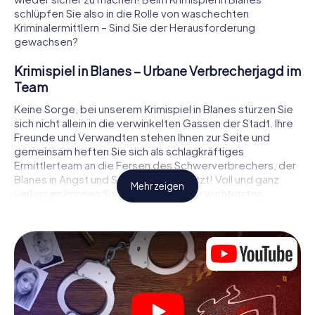
schlüpfen Sie also in die Rolle von waschechten
Kriminalermittlern – Sind Sie der Herausforderung
gewachsen?
Krimispiel in Blanes – Urbane Verbrecherjagd im
Team
Keine Sorge, bei unserem Krimispiel in Blanes stürzen Sie
sich nicht allein in die verwinkelten Gassen der Stadt. Ihre
Freunde und Verwandten stehen Ihnen zur Seite und
gemeinsam heften Sie sich als schlagkräftiges
Ermittlerteam an die Fersen des Schwerverbrechers, der
Blanes in Angst und Schrecken versetzt! Voll und ganz
Mehr zeigen
verlassen können Sie sich dabei auf Ihr wichtigstes
Ermittlerutensil, Ihr Smartphone. Mittels GPS-Navigation
leitet es Sie auf Ihrer Spurensuche zum Tatort, zu
zahlreichen Schauplätzen in Blanes, die mit der Tat in
Verbindung stehen, und schließlich zum Mörder. An jedem
Ort knacken Sie knifflige Rätsel und kommen so Stück für
Stück der Lösung des Falls immer näher. Anders als bei
einem klassischen Krimi Dinner in Blanes bestimmen also
Sie das Geschehen, bewegen sich an der frischen Luft