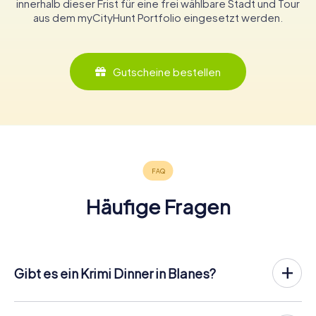
innerhalb dieser Frist für eine frei wählbare Stadt und Tour
aus dem myCityHunt Portfolio eingesetzt werden.
Gutscheine bestellen
Häufige Fragen
Gibt es ein Krimi Dinner in Blanes?
In Blanes könnt ihr an einem Krimispiel teilnehmen – wann
und mit wem ihr wollt! Bei unserem Krimispiel handelt es
sich nicht um ein klassisches Krimi Dinner, bei dem ihr zu