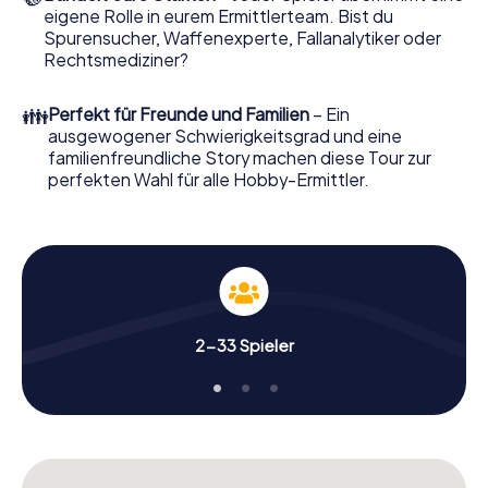
eigene Rolle in eurem Ermittlerteam. Bist du
Nun fehlt Ihnen nur noch eine Kleinigkeit, um mit Ihren
Spurensucher, Waffenexperte, Fallanalytiker oder
Ermittlungen in Blanes zu starten: Ihr Ticketcode! Ordern
Rechtsmediziner?
Sie ihn mit wenigen Klicks in unserem Ticketshop, schon in
wenigen Minuten finden Sie ihn in Ihrem eMail-Postfach.
👪
Perfekt für Freunde und Familien
– Ein
Jetzt starten Sie Ihren Online-Browser, geben Ihren Code
ausgewogener Schwierigkeitsgrad und eine
ein – und sind startklar!
familienfreundliche Story machen diese Tour zur
perfekten Wahl für alle Hobby-Ermittler.
Worauf warten Sie noch? Blanes zählt auf Sie!
2-33 Spieler