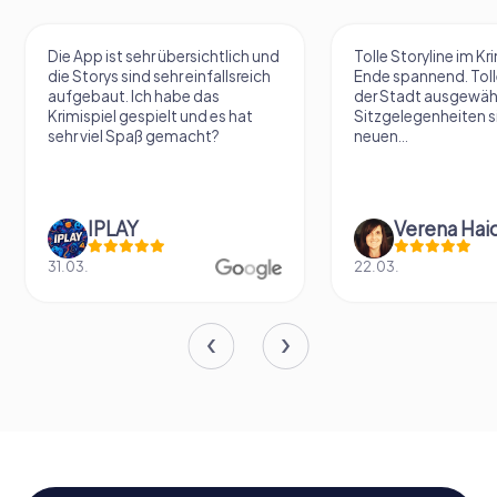
Die App ist sehr übersichtlich und
Tolle Storyline im Kr
die Storys sind sehr einfallsreich
Ende spannend. Tolle
aufgebaut. Ich habe das
der Stadt ausgewäh
Krimispiel gespielt und es hat
Sitzgelegenheiten s
sehr viel Spaß gemacht?
neuen...
IPLAY
31.03.
22.03.