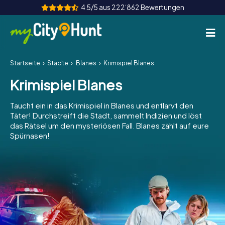
4.5/5 aus 222‘862 Bewertungen
Startseite
Städte
Blanes
Krimispiel Blanes
So funktioniert's
Krimispiel Blanes
Städte
Taucht ein in das Krimispiel in Blanes und entlarvt den
Touren
Täter! Durchstreift die Stadt, sammelt Indizien und löst
das Rätsel um den mysteriösen Fall. Blanes zählt auf eure
Spürnasen!
Teamevent
Tickets
INT
AT
CH
DE
ES
FR
UK
IE
IT
NL