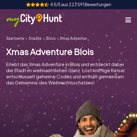
4.5/5 aus 223‘591 Bewertungen
Startseite
Städte
Blois
Xmas Adventure Blois
So funktioniert's
Xmas Adventure Blois
Städte
Erlebt das Xmas Adventure in Blois und entdeckt dabei
Touren
die Stadt im weihnachtlichen Glanz. Löst knifflige Rätsel,
entschlüsselt geheime Codes und enthüllt gemeinsam
das Geheimnis des Weihnachtsschatzes!
Teamevent
Tickets
INT
AT
CH
DE
ES
FR
UK
IE
IT
NL