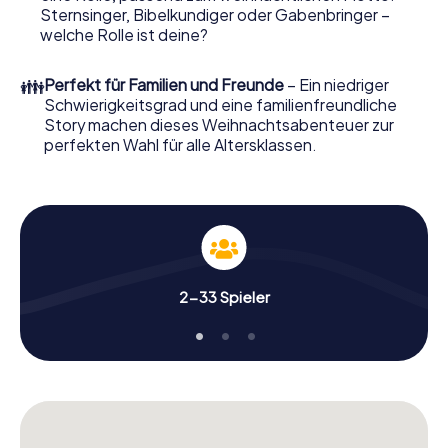
Blois wird mit dem X-Mas Adventure zu einem Highlight.
Sternsinger, Bibelkundiger oder Gabenbringer –
Schließlich bietet die Smartphone Schnitzeljagd alles was
welche Rolle ist deine?
man von einer perfekten Weihnachtsfeier in Blois
erwartet: Spaß, Teambuilding und eine stimmungsvolle
👪
Perfekt für Familien und Freunde
– Ein niedriger
Weihnachtsthematik. Gönnen Sie Ihren Kollegen also
Schwierigkeitsgrad und eine familienfreundliche
einen unvergesslichen Ausklang des Jahres und planen Sie
Story machen dieses Weihnachtsabenteuer zur
unser X-Mas Adventure als Programmpunkt Ihrer
perfekten Wahl für alle Altersklassen.
Weihnachtsfeier in Blois ein!
2-33 Spieler