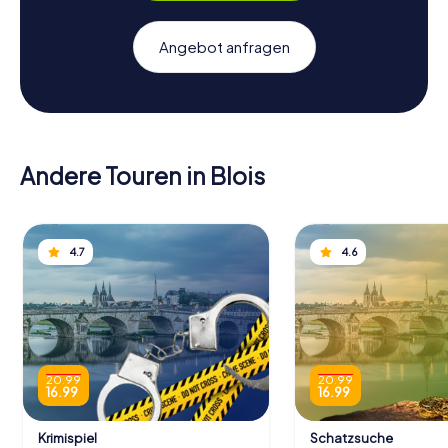
Angebot anfragen
Andere Touren in Blois
4.7
4.6
20.99
20.99
16.99
16.99
Krimispiel
Schatzsuche