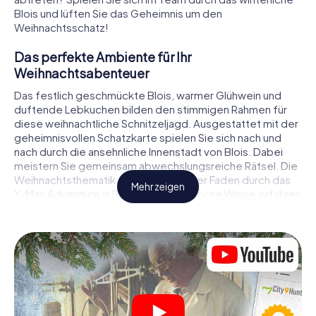
Blois und lüften Sie das Geheimnis um den
Weihnachtsschatz!
Das perfekte Ambiente für Ihr
Weihnachtsabenteuer
Das festlich geschmückte Blois, warmer Glühwein und
duftende Lebkuchen bilden den stimmigen Rahmen für
diese weihnachtliche Schnitzeljagd. Ausgestattet mit der
geheimnisvollen Schatzkarte spielen Sie sich nach und
nach durch die ansehnliche Innenstadt von Blois. Dabei
meistern Sie gemeinsam abwechslungsreiche Rätsel. Die
Weihnachtsthematik zieht sich als roter Faden durch das
Mehr zeigen
X-Mas Adventure in Blois. Auf spielerische Weise erfahren
Sie faszinierende Anekdoten rund um das nahende
Weihnachtsfest. Wird es Ihnen gelingen, die Hinweise
richtig zu deuten und anderen Schatzsuchern stets einen
Schritt voraus zu sein?
Der Weihnachtsmarkt von Blois als
Zwischenstopp