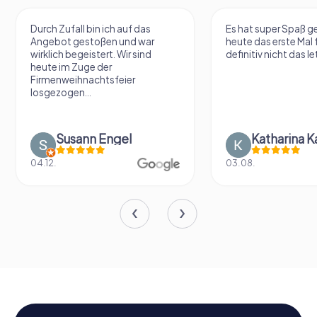
Durch Zufall bin ich auf das
Es hat super Spaß 
Angebot gestoßen und war
heute das erste Mal 
wirklich begeistert. Wir sind
definitiv nicht das le
heute im Zuge der
Firmenweihnachtsfeier
losgezogen...
Susann Engel
Katharina K
04.12.
03.08.