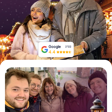
Tickets buchen
Gutscheine bestellen
Google
2‘122
4.4