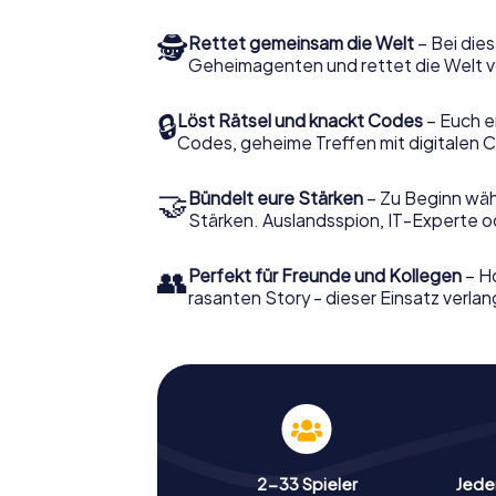
🕵
Rettet gemeinsam die Welt
– Bei dies
Geheimagenten und rettet die Welt v
🔒
Löst Rätsel und knackt Codes
– Euch e
Codes, geheime Treffen mit digitalen C
🤝
Bündelt eure Stärken
– Zu Beginn wähl
Stärken. Auslandsspion, IT-Experte od
👥
Perfekt für Freunde und Kollegen
– Ho
rasanten Story - dieser Einsatz verlan
2-33 Spieler
Jeder