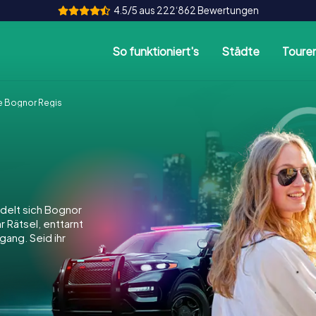
4.5/5 aus 222‘862 Bewertungen
So funktioniert's
Städte
Toure
 Bognor Regis
delt sich Bognor
r Rätsel, enttarnt
gang. Seid ihr