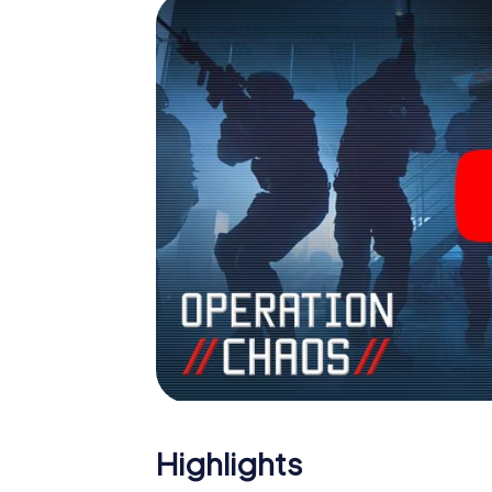
Team im Highscore von Bognor Regis und er
Bildergalerie. Das myCityHunt Escape Gam
Erlebnisspielplatz. Holen Sie sich Ihre Tic
verwandeln Sie Bognor Regis in einen Out
Highlights