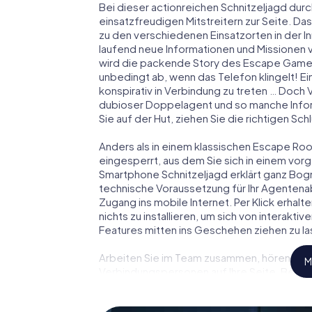
Bei dieser actionreichen Schnitzeljagd durc
einsatzfreudigen Mitstreitern zur Seite. Das
zu den verschiedenen Einsatzorten in der 
laufend neue Informationen und Missionen v
wird die packende Story des Escape Games
unbedingt ab, wenn das Telefon klingelt! E
konspirativ in Verbindung zu treten … Doch 
dubioser Doppelagent und so manche Inform
Sie auf der Hut, ziehen Sie die richtigen S
Anders als in einem klassischen Escape Room
eingesperrt, aus dem Sie sich in einem vo
Smartphone Schnitzeljagd erklärt ganz Bogn
technische Voraussetzung für Ihr Agentena
Zugang ins mobile Internet. Per Klick erha
nichts zu installieren, um sich von interakti
Features mitten ins Geschehen ziehen zu la
Arbeiten Sie im Team zusammen, hören Sie f
M
Verbindungspersonen auf Ihre Seite. Bei 
und Ihr Team mit allen Wassern gewaschen 
zu James Bond und Co. werden Sie jedoch nic