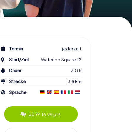
Termin
jederzeit
Start/Ziel
Waterloo Square 12
Dauer
3.0 h
Strecke
3.8 km
Sprache
16.99 p.P.
20.99