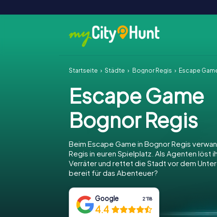
Startseite
Städte
Bognor Regis
Escape Game
Escape Game
Bognor Regis
Beim Escape Game in Bognor Regis verwan
Regis in euren Spielplatz. Als Agenten löst ih
Verräter und rettet die Stadt vor dem Unter
bereit für das Abenteuer?
Google
2‘118
4.4