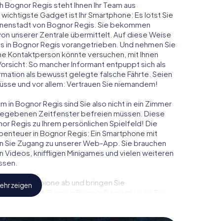
h Bognor Regis steht Ihnen Ihr Team aus
 wichtigste Gadget ist Ihr Smartphone: Es lotst Sie
Innenstadt von Bognor Regis. Sie bekommen
on unserer Zentrale übermittelt. Auf diese Weise
 in Bognor Regis vorangetrieben. Und nehmen Sie
ine Kontaktperson könnte versuchen, mit Ihnen
Vorsicht: So mancher Informant entpuppt sich als
ation als bewusst gelegte falsche Fährte. Seien
chlüsse und vor allem: Vertrauen Sie niemandem!
 in Bognor Regis sind Sie also nicht in ein Zimmer
rgegebenen Zeitfenster befreien müssen. Diese
or Regis zu Ihrem persönlichen Spielfeld! Die
benteuer in Bognor Regis: Ein Smartphone mit
lten Sie Zugang zu unserer Web-App. Sie brauchen
ven Videos, kniffligen Minigames und vielen weiteren
ssen.
eindliche Spione ab und bringen Sie
ehr zeigen
diesem Escape Game in Bognor Regis müssen Sie
sein, um die Bösewichte aufzuhalten. Im Gegensatz
ht zu stillen Helden: Sie verewigen sich mit Ihrem