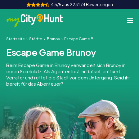
4.5/5 aus 223‘174 Bewertungen
Startseite
Städte
Brunoy
Escape Game Brunoy
So funktioniert's
Escape Game Brunoy
Städte
Beim Escape Game in Brunoy verwandelt sich Brunoy in
Touren
euren Spielplatz. Als Agenten löst ihr Rätsel, enttarnt
Verräter und rettet die Stadt vor dem Untergang. Seid ihr
bereit für das Abenteuer?
Teamevent
Tickets
INT
AT
CH
DE
ES
FR
UK
IE
IT
NL