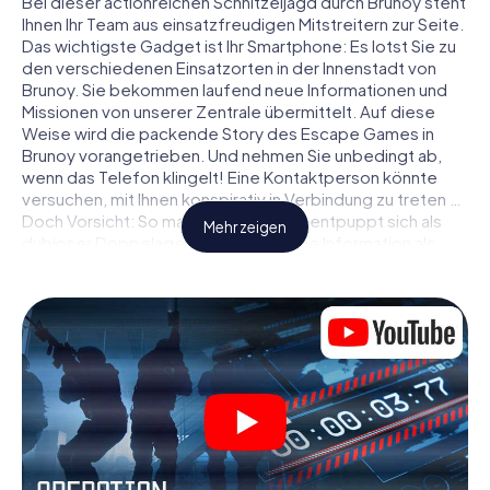
Bei dieser actionreichen Schnitzeljagd durch Brunoy steht
Ihnen Ihr Team aus einsatzfreudigen Mitstreitern zur Seite.
Das wichtigste Gadget ist Ihr Smartphone: Es lotst Sie zu
den verschiedenen Einsatzorten in der Innenstadt von
Brunoy. Sie bekommen laufend neue Informationen und
Missionen von unserer Zentrale übermittelt. Auf diese
Weise wird die packende Story des Escape Games in
Brunoy vorangetrieben. Und nehmen Sie unbedingt ab,
wenn das Telefon klingelt! Eine Kontaktperson könnte
versuchen, mit Ihnen konspirativ in Verbindung zu treten …
Doch Vorsicht: So mancher Informant entpuppt sich als
Mehr zeigen
dubioser Doppelagent und so manche Information als
bewusst gelegte falsche Fährte. Seien Sie auf der Hut,
ziehen Sie die richtigen Schlüsse und vor allem: Vertrauen
Sie niemandem!
Anders als in einem klassischen Escape Room in Brunoy
sind Sie also nicht in ein Zimmer eingesperrt, aus dem Sie
sich in einem vorgegebenen Zeitfenster befreien
müssen. Diese Smartphone Schnitzeljagd erklärt ganz
Brunoy zu Ihrem persönlichen Spielfeld! Die technische
Voraussetzung für Ihr Agentenabenteuer in Brunoy: Ein
Smartphone mit Zugang ins mobile Internet. Per Klick