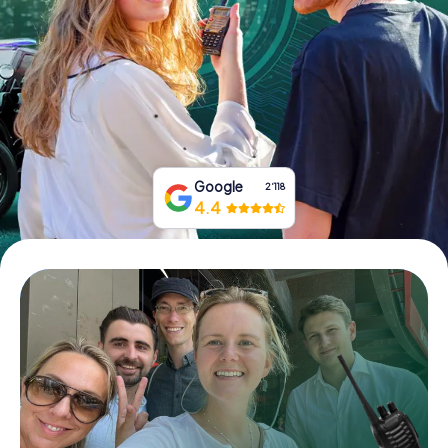
Tickets buchen
Gutscheine bestellen
Google
2‘118
4.4