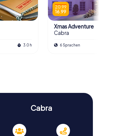
20.99
16.99
Xmas Adventure
Cabra
3.0 h
6 Sprachen
2.0 h
Cabra