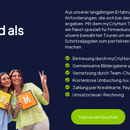
Aus unserer langjährigen Erfah
Anforderungen, die sich bei de
ergeben. Mit dem myCityHunt T
d als
ein Paket speziell für Firmenku
unsere bewährten Touren um ein
Schnitzeljagden zum perfekten 
machen.
Betreuung durch myCityHun
Gemeinsame Bildergalerie 
Vernetzung durch Team-Ch
Kostenlose Umbuchung
(bis
Zahlung per Kreditkarte, Pa
Umsatzsteuer-Rechnung
Teamevent buchen