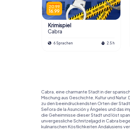
20.99
16.99
Krimispiel
Cabra
6 Sprachen
2.5 h
Cabra, eine charmante Stadt in der spanisc
Mischung aus Geschichte, Kultur und Natur.
zu den beeindruckendsten Orten der Stadt, 
Señora de la Asunción y Ángeles und das i
die Geheimnisse dieser Stadt und löst span
unvergessliche Schnitzeljagd in Cabra beg
kulinarischen Köstlichkeiten Andalusiens ve