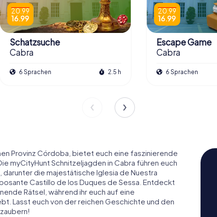
20.99
20.99
16.99
16.99
Schatzsuche
Escape Game
Cabra
Cabra
6 Sprachen
2.5 h
6 Sprachen
hen Provinz Córdoba, bietet euch eine faszinierende
 Die myCityHunt Schnitzeljagden in Cabra führen euch
darunter die majestätische Iglesia de Nuestra
mposante Castillo de los Duques de Sessa. Entdeckt
nende Rätsel, während ihr euch auf eine
ebt. Lasst euch von der reichen Geschichte und den
rzaubern!