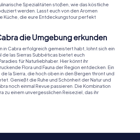
ulinarische Spezialitäten stoßen, wie das köstliche
roduziert werden. Lasst euch von den Aromen
ale Küche, die eure Entdeckungstour perfekt
n Cabra die Umgebung erkunden
in Cabra erfolgreich gemeistert habt, lohnt sich ein
l de las Sierras Subbéticas bietet euch
adies für Naturliebhaber. Hier könnt ihr
ckende Flora und Fauna der Region entdecken. Ein
n de la Sierra, die hoch oben in den Bergen thront und
tet. Genießt die Ruhe und Schönheit der Natur und
Cabra noch einmal Revue passieren. Die Kombination
a zu einem unvergesslichen Reiseziel, das ihr