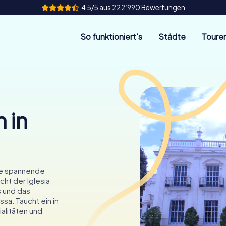
4.5/5 aus 222‘990 Bewertungen
So funktioniert's
Städte
Toure
 in
ine spannende
cht der Iglesia
s und das
sa. Taucht ein in
alitäten und