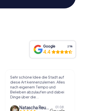
Google
2‘118
4.4
ee die Stadt auf
wir haben ein Krimi aufgelöst.
enzulernen. Alles
fanden es echt genial gemacht.
 Tempo und
hat meinem Mann und mir Spaß
laufen und dabei
gemacht. mal die Stadt anders
..
erkunden.
Natascha Reuter
01.08.
Anna Gsteu
30.07.