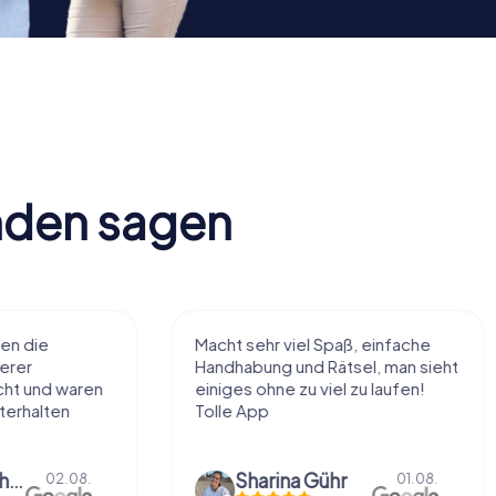
nden sagen
Macht sehr viel Spaß, einfache
Sehr schöne Id
Handhabung und Rätsel, man sieht
diese Art kenn
einiges ohne zu viel zu laufen!
nach eigenem
Tolle App
Belieben abzu
Dinge über die.
Sharina Gühr
01.08.