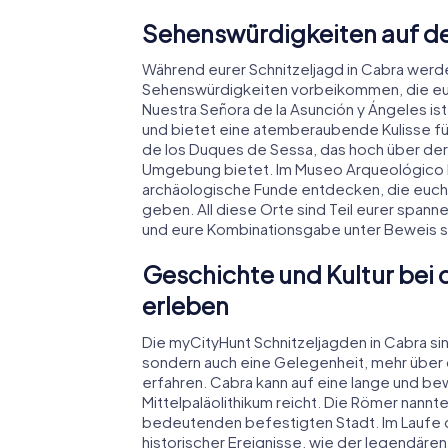
Sehenswürdigkeiten auf de
Während eurer Schnitzeljagd in Cabra werdet 
Sehenswürdigkeiten vorbeikommen, die euc
Nuestra Señora de la Asunción y Ángeles is
und bietet eine atemberaubende Kulisse für e
de los Duques de Sessa, das hoch über der S
Umgebung bietet. Im Museo Arqueológico M
archäologische Funde entdecken, die euch e
geben. All diese Orte sind Teil eurer spann
und eure Kombinationsgabe unter Beweis st
Geschichte und Kultur bei 
erleben
Die myCityHunt Schnitzeljagden in Cabra si
sondern auch eine Gelegenheit, mehr über d
erfahren. Cabra kann auf eine lange und be
Mittelpaläolithikum reicht. Die Römer nannt
bedeutenden befestigten Stadt. Im Laufe d
historischer Ereignisse, wie der legendären