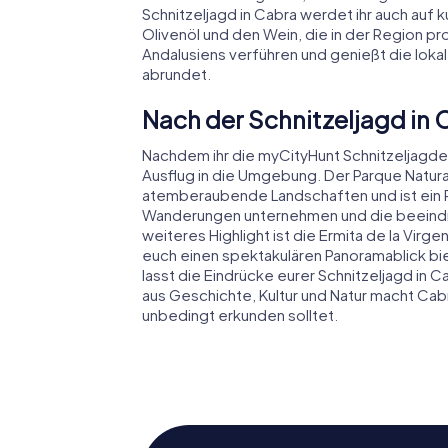
Schnitzeljagd in Cabra werdet ihr auch auf k
Olivenöl und den Wein, die in der Region p
Andalusiens verführen und genießt die lok
abrundet.
Nach der Schnitzeljagd i
Nachdem ihr die myCityHunt Schnitzeljagden 
Ausflug in die Umgebung. Der Parque Natura
atemberaubende Landschaften und ist ein Par
Wanderungen unternehmen und die beeindru
weiteres Highlight ist die Ermita de la Virge
euch einen spektakulären Panoramablick bie
lasst die Eindrücke eurer Schnitzeljagd in 
aus Geschichte, Kultur und Natur macht Cabr
unbedingt erkunden solltet.