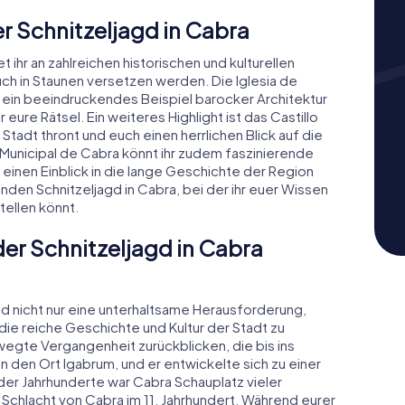
r Schnitzeljagd in Cabra
ihr an zahlreichen historischen und kulturellen
h in Staunen versetzen werden. Die Iglesia de
t ein beeindruckendes Beispiel barocker Architektur
ure Rätsel. Ein weiteres Highlight ist das Castillo
tadt thront und euch einen herrlichen Blick auf die
unicipal de Cabra könnt ihr zudem faszinierende
inen Einblick in die lange Geschichte der Region
enden Schnitzeljagd in Cabra, bei der ihr euer Wissen
ellen könnt.
der Schnitzeljagd in Cabra
nd nicht nur eine unterhaltsame Herausforderung,
ie reiche Geschichte und Kultur der Stadt zu
wegte Vergangenheit zurückblicken, die bis ins
en den Ort Igabrum, und er entwickelte sich zu einer
er Jahrhunderte war Cabra Schauplatz vieler
 Schlacht von Cabra im 11. Jahrhundert. Während eurer