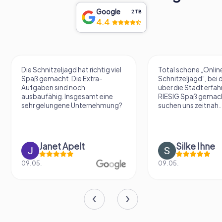
Google
2‘118
4.4
Die Schnitzeljagd hat richtig viel
Total schöne „Onlin
Spaß gemacht. Die Extra-
Schnitzeljagd“, bei 
Aufgaben sind noch
über die Stadt erfah
ausbaufähig. Insgesamt eine
RIESIG Spaß gemach
sehr gelungene Unternehmung?
suchen uns zeitnah..
Janet Apelt
Silke Ihne
09.05.
09.05.