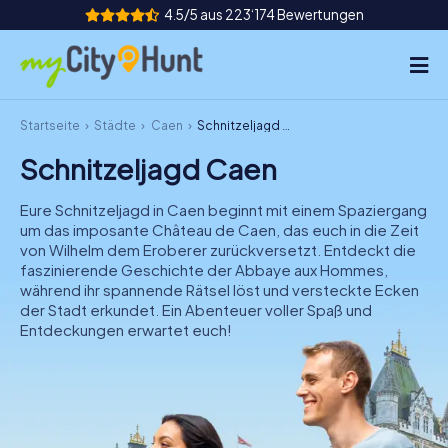
4.5/5 aus 223‘174 Bewertungen
Startseite
Städte
Caen
Schnitzeljagd Caen
So funktioniert's
Schnitzeljagd Caen
Städte
Eure Schnitzeljagd in Caen beginnt mit einem Spaziergang
Touren
um das imposante Château de Caen, das euch in die Zeit
von Wilhelm dem Eroberer zurückversetzt. Entdeckt die
faszinierende Geschichte der Abbaye aux Hommes,
Teamevent
während ihr spannende Rätsel löst und versteckte Ecken
der Stadt erkundet. Ein Abenteuer voller Spaß und
Tickets
Entdeckungen erwartet euch!
INT
AT
CH
DE
ES
FR
UK
IE
IT
NL