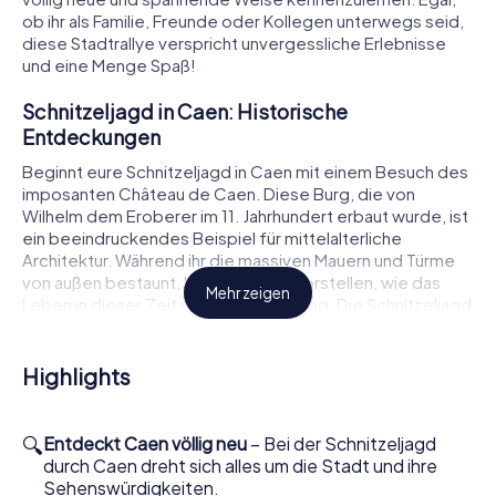
ob ihr als Familie, Freunde oder Kollegen unterwegs seid,
diese Stadtrallye verspricht unvergessliche Erlebnisse
und eine Menge Spaß!
Schnitzeljagd in Caen: Historische
Entdeckungen
Beginnt eure Schnitzeljagd in Caen mit einem Besuch des
imposanten Château de Caen. Diese Burg, die von
Wilhelm dem Eroberer im 11. Jahrhundert erbaut wurde, ist
ein beeindruckendes Beispiel für mittelalterliche
Architektur. Während ihr die massiven Mauern und Türme
von außen bestaunt, könnt ihr euch vorstellen, wie das
Mehr zeigen
Leben in dieser Zeit gewesen sein mag. Die Schnitzeljagd
führt euch weiter zur Abbaye aux Hommes, einem
weiteren Meisterwerk der normannischen Baukunst.
Diese Abtei, die ebenfalls von Wilhelm dem Eroberer
Highlights
gegründet wurde, ist ein bedeutendes Wahrzeichen der
Stadt und bietet euch die Möglichkeit, mehr über die
Geschichte und Kultur der Region zu erfahren.
🔍
Entdeckt Caen völlig neu
– Bei der Schnitzeljagd
durch Caen dreht sich alles um die Stadt und ihre
Die Schönheit der Schnitzeljagd in Caen
Sehenswürdigkeiten.