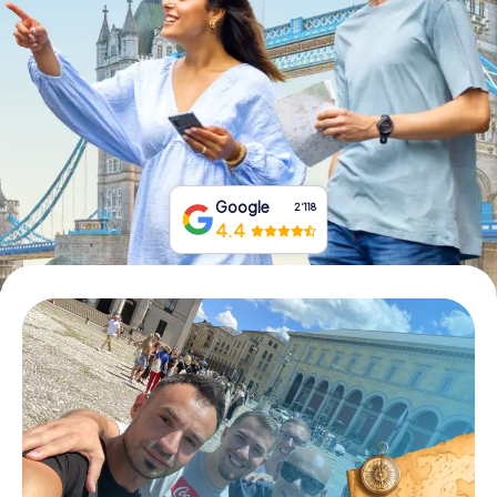
Tickets buchen
Gutscheine bestellen
Google
2‘118
4.4