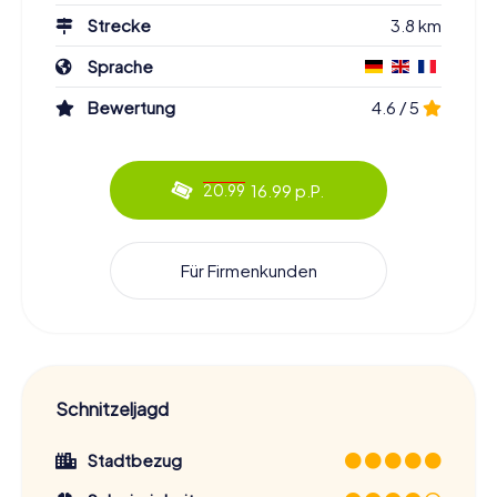
durchstreift, werdet ihr nicht nur die bekannten Orte,
Strecke
3.8 km
sondern auch versteckte Juwelen entdecken, die Caen
zu bieten hat.
Sprache
Bewertung
4.6 / 5
Berühmte Persönlichkeiten und ihre
Geschichten auf der Schnitzeljagd in Caen
Die Schnitzeljagd in Caen bietet euch die Möglichkeit,
16.99 p.P.
20.99
mehr über berühmte Persönlichkeiten und ihre Verbindung
zur Stadt zu erfahren. Ihr werdet Orte besuchen, die mit
bedeutenden Figuren der Geschichte in Verbindung
stehen, und könnt euch in ihre Geschichten vertiefen. So
Für Firmenkunden
lernt ihr nicht nur die Stadt, sondern auch die Menschen
kennen, die sie geprägt haben. Diese interaktive und
unterhaltsame Art der Erkundung macht die Schnitzeljagd
zu einem unvergesslichen Erlebnis für alle Teilnehmer.
Tickets buchen und die Schnitzeljagd in Caen
Schnitzeljagd
starten
Ein Besuch in Caen ist ohne die Teilnahme an unserer
Stadtbezug
Schnitzeljagd nicht vollständig. Ihr werdet die historischen