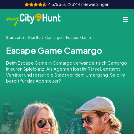
4.5/5 aus 223‘447 Bewertungen
Startseite
Städte
Camargo
Escape Game Camargo
So funktioniert's
Escape Game Camargo
Städte
Beim Escape Game in Camargo verwandelt sich Camargo
Touren
in euren Spielplatz. Als Agenten löst ihr Rätsel, enttarnt
Verräter und rettet die Stadt vor dem Untergang. Seid ihr
bereit für das Abenteuer?
Teamevent
Tickets
INT
AT
CH
DE
ES
FR
UK
IE
IT
NL