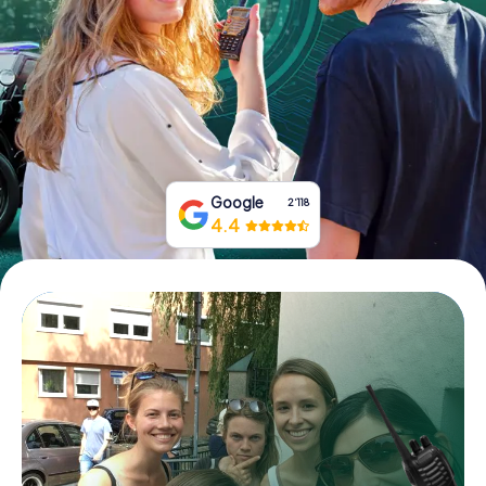
Tickets buchen
Gutscheine bestellen
Google
2‘118
4.4