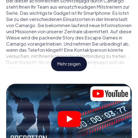
Bei dieser actionreichen Schnitzeljagd durch Camargo
steht Ihnen Ihr Team aus einsatzfreudigen Mitstreitern zur
Seite. Das wichtigste Gadget ist Ihr Smartphone: Es lotst
Sie zu den verschiedenen Einsatzorten in der Innenstadt
von Camargo. Sie bekommen laufend neue Informationen
und Missionen von unserer Zentrale übermittelt. Auf diese
Weise wird die packende Story des Escape Games in
Camargo vorangetrieben. Und nehmen Sie unbedingt ab,
wenn das Telefon klingelt! Eine Kontaktperson könnte
versuchen, mit Ihnen konspirativ in Verbindung zu treten …
Doch Vorsicht: So mancher Informant entpuppt sich als
Mehr zeigen
dubioser Doppelagent und so manche Information als
bewusst gelegte falsche Fährte. Seien Sie auf der Hut,
ziehen Sie die richtigen Schlüsse und vor allem: Vertrauen
Sie niemandem!
Anders als in einem klassischen Escape Room in Camargo
sind Sie also nicht in ein Zimmer eingesperrt, aus dem Sie
sich in einem vorgegebenen Zeitfenster befreien
müssen. Diese Smartphone Schnitzeljagd erklärt ganz
Camargo zu Ihrem persönlichen Spielfeld! Die technische
Voraussetzung für Ihr Agentenabenteuer in Camargo: Ein
Smartphone mit Zugang ins mobile Internet. Per Klick