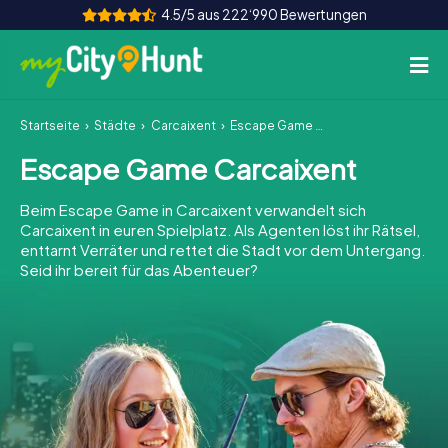
4.5/5 aus 222‘990 Bewertungen
Startseite
Städte
Carcaixent
Escape Game Carcaixent
So funktioniert's
Escape Game Carcaixent
Städte
Beim Escape Game in Carcaixent verwandelt sich
Touren
Carcaixent in euren Spielplatz. Als Agenten löst ihr Rätsel,
enttarnt Verräter und rettet die Stadt vor dem Untergang.
Seid ihr bereit für das Abenteuer?
Teamevent
Tickets
INT
AT
CH
DE
ES
FR
UK
IE
IT
NL