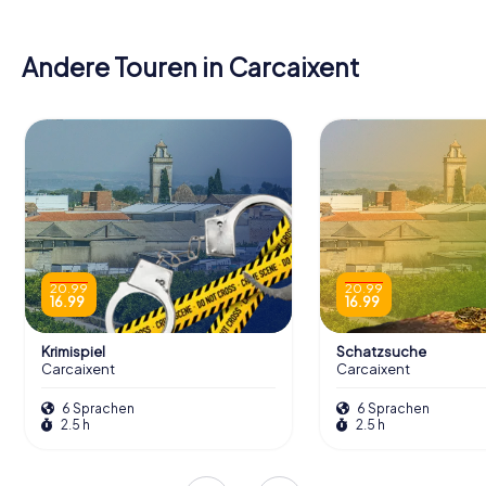
Andere Touren in Carcaixent
20.99
20.99
16.99
16.99
Krimispiel
Schatzsuche
Carcaixent
Carcaixent
6 Sprachen
6 Sprachen
2.5 h
2.5 h