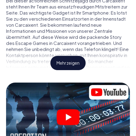
Bei dieser actionreichen Schnitzeljagd durch Carcaixent
steht Ihnen Ihr Team aus einsatzfreudigen Mitstreitern zur
Seite. Das wichtigste Gadget ist Ihr Smartphone: Es lotst
Sie zu den verschiedenen Einsatzorten in der Innenstadt
von Carcaixent. Sie bekommen laufend neue
Informationen und Missionen von unserer Zentrale
übermittelt. Auf diese Weise wird die packende Story
des Escape Games in Carcaixent vorangetrieben. Und
nehmen Sie unbedingt ab, wenn das Telefon klingelt! Eine
Kontaktperson könnte versuchen, mit Ihnen konspirativ in
Verbindung zu treten … Doch Vorsicht: So mancher
Mehr zeigen
Informant entpuppt sich als dubioser Doppelagent und so
manche Information als bewusst gelegte falsche Fährte.
Seien Sie auf der Hut, ziehen Sie die richtigen Schlüsse
und vor allem: Vertrauen Sie niemandem!
Anders als in einem klassischen Escape Room in
Carcaixent sind Sie also nicht in ein Zimmer eingesperrt,
aus dem Sie sich in einem vorgegebenen Zeitfenster
befreien müssen. Diese Smartphone Schnitzeljagd erklärt
ganz Carcaixent zu Ihrem persönlichen Spielfeld! Die
technische Voraussetzung für Ihr Agentenabenteuer in
Carcaixent: Ein Smartphone mit Zugang ins mobile