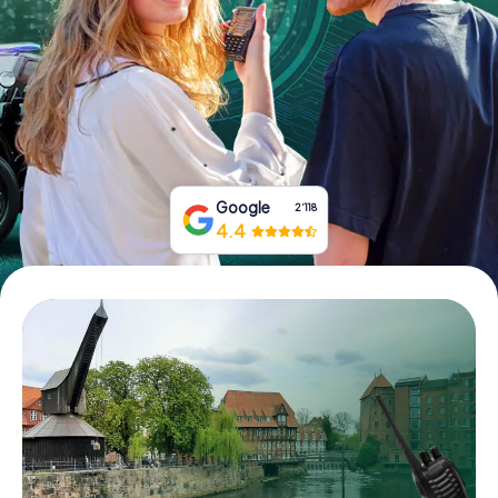
Tickets buchen
Gutscheine bestellen
Google
2‘118
4.4