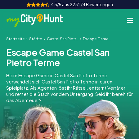
4.5/5 aus 223‘174 Bewertungen
Startseite
Städte
Castel San Pietro Terme
Escape Game Castel San Pietro Terme
So funktioniert's
Escape Game Castel San
Städte
Pietro Terme
Touren
Beim Escape Game in Castel San Pietro Terme
verwandelt sich Castel San Pietro Terme in euren
Teamevent
Spielplatz. Als Agenten löst ihr Rätsel, enttarnt Verräter
und rettet die Stadt vor dem Untergang. Seid ihr bereit für
Tickets
das Abenteuer?
INT
AT
CH
DE
ES
FR
UK
IE
IT
NL