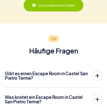
Gutscheine bestellen
Häufige Fragen
Gibt es einen Escape Room in Castel San
Pietro Terme?
In Castel San Pietro Terme gibt es jetzt die Möglichkeit,
ein
Outdoor Escape Game in der Innenstadt von Castel
San Pietro Terme
zu spielen!
Was kostet ein Escape Room in Castel
Anders als bei einem klassischen Escape Room, bei dem
San Pietro Terme?
die Spieler in einen kleinen Raum eingesperrt werden,
Ein Indoor Escape Room kostet für gewöhnlich pauschal