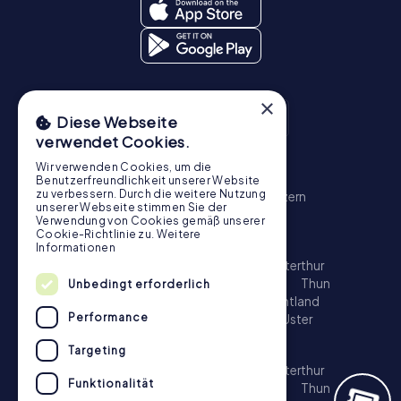
×
Diese Webseite
verwendet Cookies.
Wir verwenden Cookies, um die
Schnitzeljagd
Benutzerfreundlichkeit unserer Website
zu verbessern. Durch die weitere Nutzung
Zürich
Basel
Genf
Bern
Winterthur
Luzern
unserer Webseite stimmen Sie der
St. Gallen
Schaffhausen
Chur
Verwendung von Cookies gemäß unserer
Cookie-Richtlinie zu.
Weitere
Schatzsuche
Informationen
Zürich
Basel
Genf
Lausanne
Bern
Winterthur
Luzern
St. Gallen
Biel
Lugano
Bellinzona
Thun
Unbedingt erforderlich
Köniz
La Chaux-de-Fonds
Freiburg im Üechtland
Performance
Schaffhausen
Chur
Vernier
Neuenburg
Uster
Escape Game
Targeting
Zürich
Basel
Genf
Lausanne
Bern
Winterthur
Funktionalität
Luzern
St. Gallen
Biel
Lugano
Bellinzona
Thun