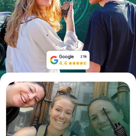
Tickets buchen
Gutscheine bestellen
Google
2‘118
4.4