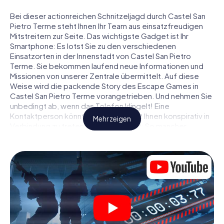
Bei dieser actionreichen Schnitzeljagd durch Castel San
Pietro Terme steht Ihnen Ihr Team aus einsatzfreudigen
Mitstreitern zur Seite. Das wichtigste Gadget ist Ihr
Smartphone: Es lotst Sie zu den verschiedenen
Einsatzorten in der Innenstadt von Castel San Pietro
Terme. Sie bekommen laufend neue Informationen und
Missionen von unserer Zentrale übermittelt. Auf diese
Weise wird die packende Story des Escape Games in
Castel San Pietro Terme vorangetrieben. Und nehmen Sie
unbedingt ab, wenn das Telefon klingelt! Eine
Kontaktperson könnte versuchen, mit Ihnen konspirativ in
Mehr zeigen
Verbindung zu treten … Doch Vorsicht: So mancher
Informant entpuppt sich als dubioser Doppelagent und so
manche Information als bewusst gelegte falsche Fährte.
Seien Sie auf der Hut, ziehen Sie die richtigen Schlüsse
und vor allem: Vertrauen Sie niemandem!
Anders als in einem klassischen Escape Room in Castel
San Pietro Terme sind Sie also nicht in ein Zimmer
eingesperrt, aus dem Sie sich in einem vorgegebenen
Zeitfenster befreien müssen. Diese Smartphone