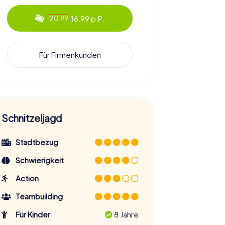
16.99 p.P.
20.99
Für Firmenkunden
Schnitzeljagd
Stadtbezug
Schwierigkeit
Action
Teambuilding
Für Kinder
8 Jahre