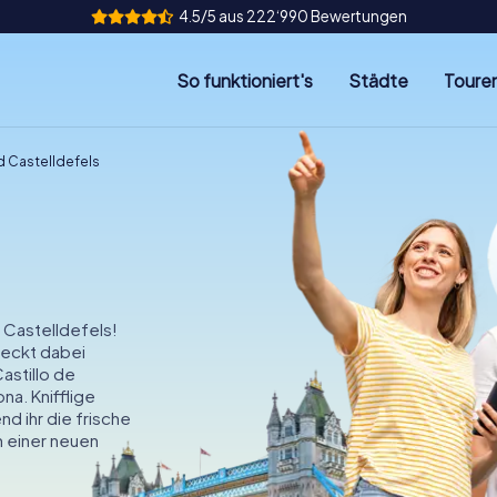
4.5/5 aus 222‘990 Bewertungen
So funktioniert's
Städte
Toure
d Castelldefels
n Castelldefels!
deckt dabei
astillo de
na. Knifflige
d ihr die frische
 einer neuen