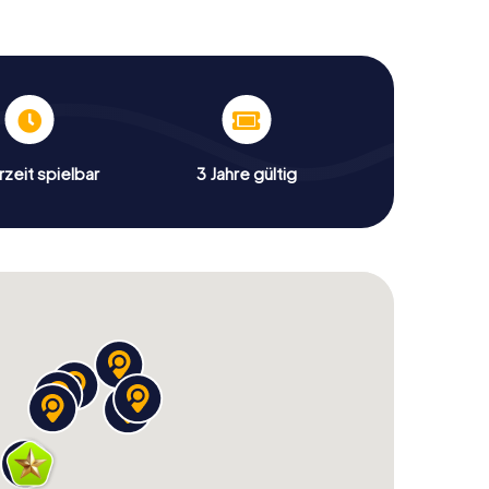
fgaben sind so konzipiert, dass sie euch durch die
die Vielfalt von Castelldefels näherbringen.
enden Ausblicke, während ihr die Rätsel löst.
ldefels aus einer neuen
zeit spielbar
3 Jahre gültig
euch die Chance, die Stadt aus einem anderen
t nur die bekannten Sehenswürdigkeiten wie das
Barona sehen, sondern auch versteckte Schätze und
hnitzeljagd wird euch in unbekannte Ecken führen
tadt und ihre Geschichte vermitteln. Freut euch auf
essliche Momente mit eurem Team.
nitzeljagd in Castelldefels
ldefels ist einfach und unkompliziert. Bucht eure
em Abenteuer beginnen. Die Stadt bietet euch eine
tur und Natur, die ihr auf spielerische Weise
icht nur eine Herausforderung, sondern auch eine