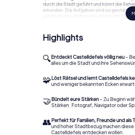
durch die Stadt geführt und könnt die Sehe
erkunden. Die Aufgaben sind so gestaltet, d
M
unterhaltsame Einblicke in die Stadt bieten.
Geschichte und Kultur bei d
Highlights
Castelldefels erleben
Lasst euch von der reichen Geschichte Cast
Schnitzeljagd unterwegs seid. Die Santa Marí
🔍
Entdeckt Castelldefels völlig neu
– Be
ihr auf eurer Route entdecken werdet. Die
alles um die Stadt und ihre Sehenswür
religiösen und kulturellen Vergangenheit der
euch nicht nur die historischen Stätten z
🧩
Löst Rätsel und lernt Castelldefels k
Legenden, die sich um diese Orte ranken. So 
und weniger bekannten Ecken erwarten
unterhaltsame Weise kennenlernen.
Sehenswürdigkeiten im Frei
🤝
Bündelt eure Stärken
– Zu Beginn wähl
Stärken. Fotograf, Navigator oder Sp
Castelldefels
👥
Während der Schnitzeljagd werdet ihr auch di
Perfekt für Familien, Freunde und als
Naturgebiet, das zum Verweilen und Genieße
und hoher Stadtbezug machen diese To
bietet euch die Möglichkeit, die natürlich
Castelldefels entdecken wollen.