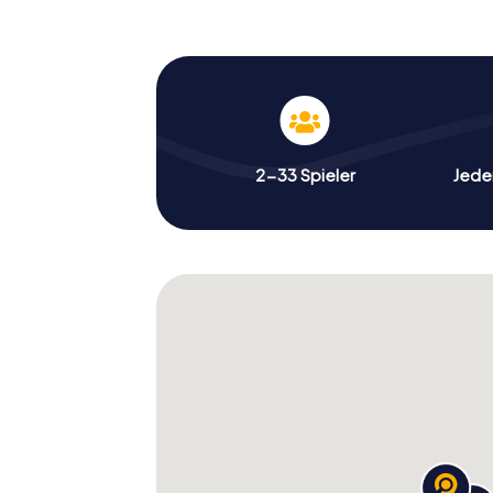
in ein Gebäude eintreten zu müssen. Die Au
schönsten Ecken der Stadt führen und euch 
Genießt die frische Luft und die atemberaub
Die Schnitzeljagd in Castel
Perspektive erleben
2-33 Spieler
Jeder
Die Schnitzeljagd in Castelldefels bietet 
Blickwinkel zu betrachten. Ihr werdet nich
Castillo de Castelldefels oder die Torre 
weniger bekannte Orte entdecken. Diese Sc
und euch ein tieferes Verständnis für die S
spannende Herausforderungen und unverg
Tickets buchen und die Sch
starten
Die Teilnahme an der Schnitzeljagd in Castel
Tickets online und schon könnt ihr mit eur
einzigartige Kombination aus Geschichte, Kul
entdecken könnt. Diese Schnitzeljagd ist n