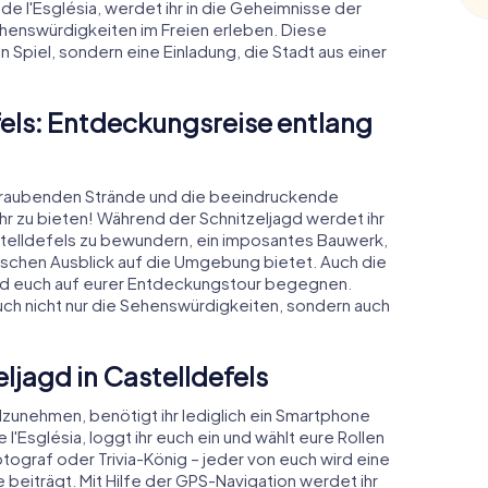
e l'Església, werdet ihr in die Geheimnisse der
ehenswürdigkeiten im Freien erleben. Diese
ein Spiel, sondern eine Einladung, die Stadt aus einer
fels: Entdeckungsreise entlang
beraubenden Strände und die beeindruckende
ehr zu bieten! Während der Schnitzeljagd werdet ihr
stelldefels zu bewundern, ein imposantes Bauwerk,
tischen Ausblick auf die Umgebung bietet. Auch die
wird euch auf eurer Entdeckungstour begegnen.
euch nicht nur die Sehenswürdigkeiten, sondern auch
eljagd in Castelldefels
ilzunehmen, benötigt ihr lediglich ein Smartphone
l'Església, loggt ihr euch ein und wählt eure Rollen
tograf oder Trivia-König – jeder von euch wird eine
 beiträgt. Mit Hilfe der GPS-Navigation werdet ihr