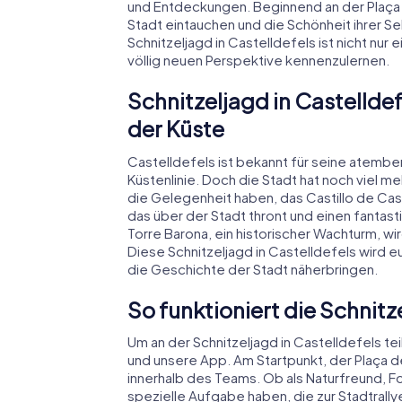
und Entdeckungen. Beginnend an der Plaça d
Stadt eintauchen und die Schönheit ihrer S
Schnitzeljagd in Castelldefels ist nicht nur 
völlig neuen Perspektive kennenzulernen.
Schnitzeljagd in Castellde
der Küste
Castelldefels ist bekannt für seine atem
Küstenlinie. Doch die Stadt hat noch viel m
die Gelegenheit haben, das Castillo de Ca
das über der Stadt thront und einen fantas
Torre Barona, ein historischer Wachturm, 
Diese Schnitzeljagd in Castelldefels wird 
die Geschichte der Stadt näherbringen.
So funktioniert die Schnitz
Um an der Schnitzeljagd in Castelldefels te
und unsere App. Am Startpunkt, der Plaça de 
innerhalb des Teams. Ob als Naturfreund, Fo
spezielle Aufgabe haben, die zur Stadtrallye