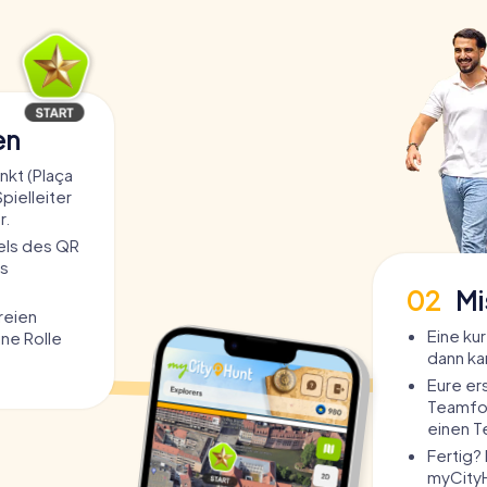
en
kt (Plaça
Spielleiter
r.
tels des QR
s
02
Mi
freien
Eine ku
ine Rolle
dann ka
Eure er
Teamfo
einen 
Fertig? 
myCityH