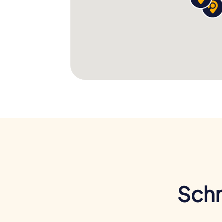
Gelegenheit, Castelldefels mit neuen Auge
genießen. Macht euch bereit für ein unverge
Castelldefels noch heute!
Schn