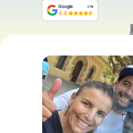
Google
2‘118
4.4