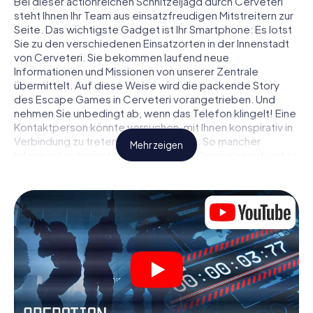
Bei dieser actionreichen Schnitzeljagd durch Cerveteri
steht Ihnen Ihr Team aus einsatzfreudigen Mitstreitern zur
Seite. Das wichtigste Gadget ist Ihr Smartphone: Es lotst
Sie zu den verschiedenen Einsatzorten in der Innenstadt
von Cerveteri. Sie bekommen laufend neue
Informationen und Missionen von unserer Zentrale
übermittelt. Auf diese Weise wird die packende Story
des Escape Games in Cerveteri vorangetrieben. Und
nehmen Sie unbedingt ab, wenn das Telefon klingelt! Eine
Kontaktperson könnte versuchen, mit Ihnen konspirativ in
Verbindung zu treten … Doch Vorsicht: So mancher
Mehr zeigen
Informant entpuppt sich als dubioser Doppelagent und so
manche Information als bewusst gelegte falsche Fährte.
Seien Sie auf der Hut, ziehen Sie die richtigen Schlüsse
und vor allem: Vertrauen Sie niemandem!
Anders als in einem klassischen Escape Room in Cerveteri
sind Sie also nicht in ein Zimmer eingesperrt, aus dem Sie
sich in einem vorgegebenen Zeitfenster befreien
müssen. Diese Smartphone Schnitzeljagd erklärt ganz
Cerveteri zu Ihrem persönlichen Spielfeld! Die technische
Voraussetzung für Ihr Agentenabenteuer in Cerveteri: Ein
Smartphone mit Zugang ins mobile Internet. Per Klick