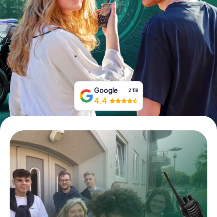
Tickets buchen
Gutscheine bestellen
Google
2‘118
4.4