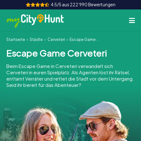
4.5/5 aus 222‘990 Bewertungen
Startseite
Städte
Cerveteri
Escape Game Cerveteri
So funktioniert's
Escape Game Cerveteri
Städte
Beim Escape Game in Cerveteri verwandelt sich
Touren
Cerveteri in euren Spielplatz. Als Agenten löst ihr Rätsel,
enttarnt Verräter und rettet die Stadt vor dem Untergang.
Seid ihr bereit für das Abenteuer?
Teamevent
Tickets
INT
AT
CH
DE
ES
FR
UK
IE
IT
NL