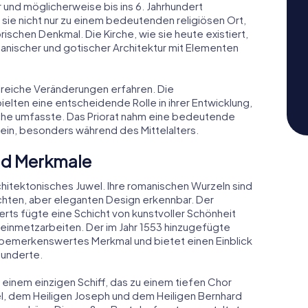
und möglicherweise bis ins 6. Jahrhundert
 sie nicht nur zu einem bedeutenden religiösen Ort,
ischen Denkmal. Die Kirche, wie sie heute existiert,
nischer und gotischer Architektur mit Elementen
hlreiche Veränderungen erfahren. Die
elten eine entscheidende Rolle in ihrer Entwicklung,
irche umfasste. Das Priorat nahm eine bedeutende
ein, besonders während des Mittelalters.
nd Merkmale
rchitektonisches Juwel. Ihre romanischen Wurzeln sind
chten, aber eleganten Design erkennbar. Der
rts fügte eine Schicht von kunstvoller Schönheit
Steinmetzarbeiten. Der im Jahr 1553 hinzugefügte
n bemerkenswertes Merkmal und bietet einen Einblick
hunderte.
it einem einzigen Schiff, das zu einem tiefen Chor
ael, dem Heiligen Joseph und dem Heiligen Bernhard