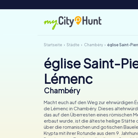
Startseite
Städte
Chambéry
église Saint-Pie
église Saint-Pi
Lémenc
Chambéry
Macht euch auf den Weg zur ehrwürdigen Ég
de Lémenc in Chambéry. Dieses altehrwürd
das auf den Überresten eines römischen 
erbaut wurde, ist die älteste heilige Stätte 
über die romanischen und gotischen Bauel
Krypta mit ihrer Rotunde aus dem 9. Jahrhun