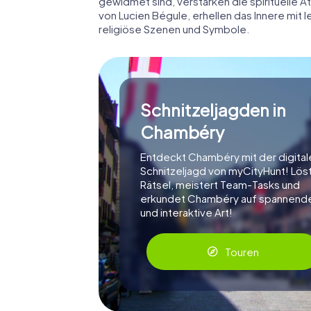
gewidmet sind, verstärken die spirituelle 
von Lucien Bégule, erhellen das Innere mit
religiöse Szenen und Symbole.
Schnitzeljagden in
Chambéry
Entdeckt Chambéry mit der digital
Schnitzeljagd von myCityHunt! Lös
Rätsel, meistert Team-Tasks und
erkundet Chambéry auf spannend
und interaktive Art!
Touren