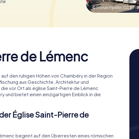
hte
© Florian Ppellin,
CC BY-S
erre de Lémenc
n auf den ruhigen Höhen von Chambéry in der Region
e Mischung aus Geschichte, Architektur und
 die vor Ort als église Saint-Pierre de Lémenc
y und bietet einen einzigartigen Einblick in die
 der Église Saint-Pierre de
 Lémenc beginnt auf den Überresten eines römischen