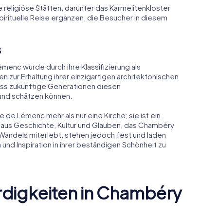
e religiöse Stätten, darunter das Karmelitenkloster
spirituelle Reise ergänzen, die Besucher in diesem
s
menc wurde durch ihre Klassifizierung als
 zur Erhaltung ihrer einzigartigen architektonischen
ass zukünftige Generationen diesen
und schätzen können.
 de Lémenc mehr als nur eine Kirche; sie ist ein
aus Geschichte, Kultur und Glauben, das Chambéry
Wandels miterlebt, stehen jedoch fest und laden
und Inspiration in ihrer beständigen Schönheit zu
digkeiten in Chambéry
Musée des Beaux-