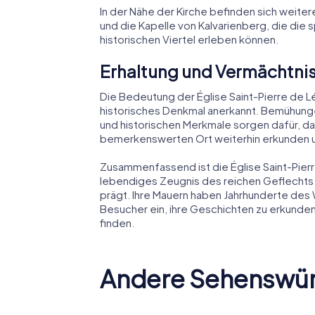
In der Nähe der Kirche befinden sich weiter
und die Kapelle von Kalvarienberg, die die 
historischen Viertel erleben können.
Erhaltung und Vermächtni
Die Bedeutung der Église Saint-Pierre de Lé
historisches Denkmal anerkannt. Bemühungen
und historischen Merkmale sorgen dafür, d
bemerkenswerten Ort weiterhin erkunden 
Zusammenfassend ist die Église Saint-Pierre
lebendiges Zeugnis des reichen Geflechts 
prägt. Ihre Mauern haben Jahrhunderte des 
Besucher ein, ihre Geschichten zu erkunden 
finden.
Andere Sehenswür
Kathedrale von
Schloss