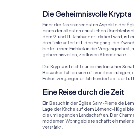
Die Geheimnisvolle Krypta
Einer der faszinierendsten Aspekte der Églis
eines der ältesten christlichen Überbleibsel 
dem 9. und 11. Jahrhundert datiert wird, ist 
drei Teile unterteilt: den Eingang, die Zwi
bietet einen Einblick in die Vergangenheit,
geheimnisvollen, zeitlosen Atmosphäre.
Die Krypta ist nicht nur ein historischer Scha
Besucher fühlen sich oft von ihren ruhigen
Echos vergangener Jahrhunderte in der Luf
Eine Reise durch die Zeit
Ein Besuch in der Église Saint-Pierre de Lém
Lage der Kirche auf dem Lémenc-Hügel bi
die umliegenden Landschaften. Der Charme
modernen Wohngebiete schafft ein malerisc
verstärkt.