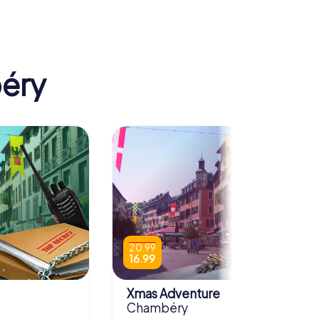
nbrunnen
Les Charmettes
béry
20.99
16.99
Xmas Adventure
Chambéry