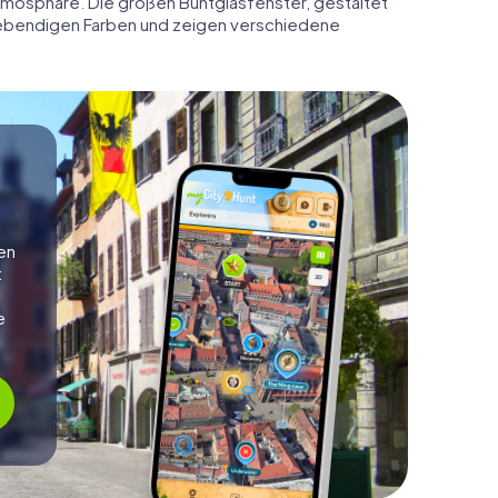
Atmosphäre. Die großen Buntglasfenster, gestaltet
 lebendigen Farben und zeigen verschiedene
en
t
e