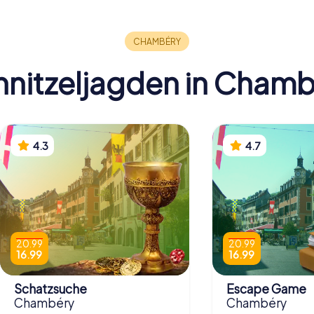
ry
Arts de Chambéry
Elefante
nitzeljagden in Cham
4.3
4.7
20.99
20.99
16.99
16.99
Schatzsuche
Escape Game
Chambéry
Chambéry