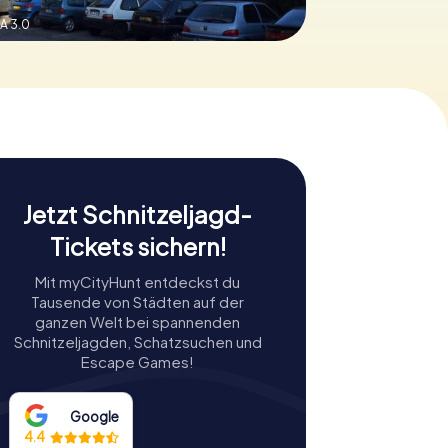
A 3.0
Jetzt Schnitzeljagd-
Tickets sichern!
Mit myCityHunt entdeckst du
Tausende von Städten auf der
ganzen Welt bei spannenden
Schnitzeljagden, Schatzsuchen und
Escape Games!
Google
4.4