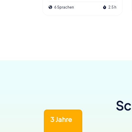
6 Sprachen
2.5 h
Sc
3 Jahre
6‘456
einlösbar in