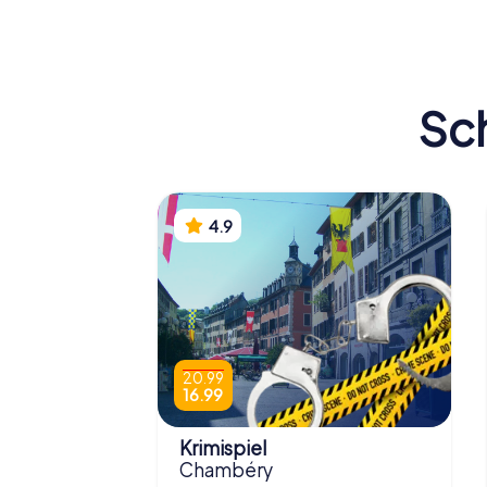
Chambéry
Chambé
Sch
4.9
20.99
16.99
Krimispiel
Chambéry