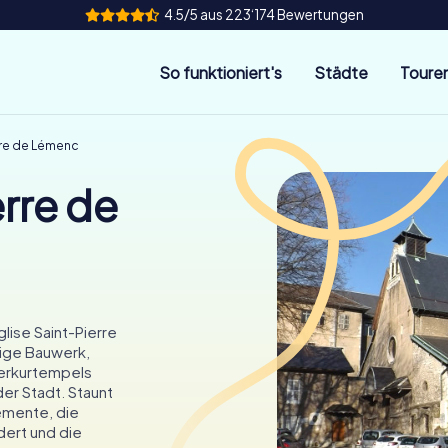
4.5/5 aus 223‘174 Bewertungen
So funktioniert's
Städte
Toure
rre de Lémenc
erre de
lise Saint-Pierre
ige Bauwerk,
Merkurtempels
der Stadt. Staunt
emente, die
dert und die