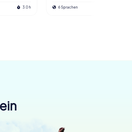
3.0 h
6 Sprachen
2.5 h
ein