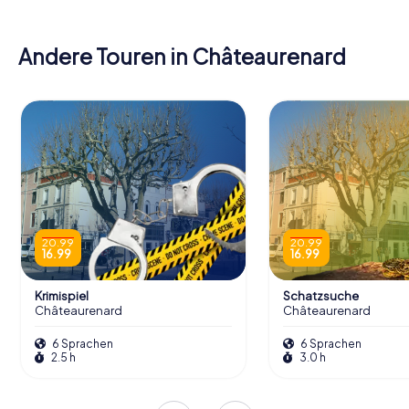
Andere Touren in Châteaurenard
20.99
20.99
16.99
16.99
Krimispiel
Schatzsuche
Châteaurenard
Châteaurenard
6 Sprachen
6 Sprachen
2.5 h
3.0 h