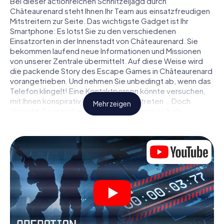
Bei dieser actionreichen Schnitzeljagd durch
Châteaurenard steht Ihnen Ihr Team aus einsatzfreudigen
Mitstreitern zur Seite. Das wichtigste Gadget ist Ihr
Smartphone: Es lotst Sie zu den verschiedenen
Einsatzorten in der Innenstadt von Châteaurenard. Sie
bekommen laufend neue Informationen und Missionen
von unserer Zentrale übermittelt. Auf diese Weise wird
die packende Story des Escape Games in Châteaurenard
vorangetrieben. Und nehmen Sie unbedingt ab, wenn das
Telefon klingelt! Eine Kontaktperson könnte versuchen,
mit Ihnen konspirativ in Verbindung zu treten … Doch
Mehr zeigen
Vorsicht: So mancher Informant entpuppt sich als
dubioser Doppelagent und so manche Information als
bewusst gelegte falsche Fährte. Seien Sie auf der Hut,
ziehen Sie die richtigen Schlüsse und vor allem: Vertrauen
Sie niemandem!
Anders als in einem klassischen Escape Room in
Châteaurenard sind Sie also nicht in ein Zimmer
eingesperrt, aus dem Sie sich in einem vorgegebenen
Zeitfenster befreien müssen. Diese Smartphone
Schnitzeljagd erklärt ganz Châteaurenard zu Ihrem
persönlichen Spielfeld! Die technische Voraussetzung für