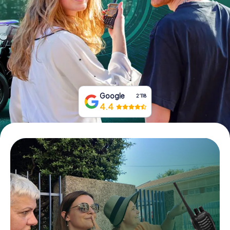
Tickets buchen
Gutscheine bestellen
Google
2‘118
4.4