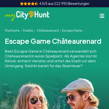
4.5/5 aus 222‘990 Bewertungen
Startseite
Städte
Châteaurenard
Escape Game Châteaurenard
So funktioniert's
Escape Game Châteaurenard
Städte
Beim Escape Game in Châteaurenard verwandelt sich
Touren
Châteaurenard in euren Spielplatz. Als Agenten löst ihr
Rätsel, enttarnt Verräter und rettet die Stadt vor dem
Untergang. Seid ihr bereit für das Abenteuer?
Teamevent
Tickets
INT
AT
CH
DE
ES
FR
UK
IE
IT
NL