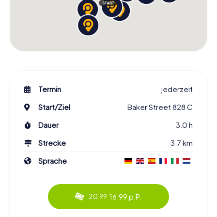
Termin
jederzeit
Start/Ziel
Baker Street 828 C
Dauer
3.0 h
Strecke
3.7 km
Sprache
16.99 p.P.
20.99