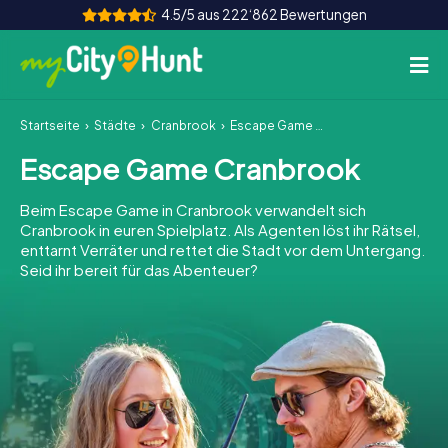
4.5/5 aus 222‘862 Bewertungen
Startseite
Städte
Cranbrook
Escape Game Cranbrook
So funktioniert's
Escape Game Cranbrook
Städte
Beim Escape Game in Cranbrook verwandelt sich
Touren
Cranbrook in euren Spielplatz. Als Agenten löst ihr Rätsel,
enttarnt Verräter und rettet die Stadt vor dem Untergang.
Seid ihr bereit für das Abenteuer?
Teamevent
Tickets
INT
AT
CH
DE
ES
FR
UK
IE
IT
NL