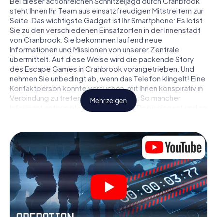
Bei dieser actionreichen Schnitzeljagd durch Cranbrook
steht Ihnen Ihr Team aus einsatzfreudigen Mitstreitern zur
Seite. Das wichtigste Gadget ist Ihr Smartphone: Es lotst
Sie zu den verschiedenen Einsatzorten in der Innenstadt
von Cranbrook. Sie bekommen laufend neue
Informationen und Missionen von unserer Zentrale
übermittelt. Auf diese Weise wird die packende Story
des Escape Games in Cranbrook vorangetrieben. Und
nehmen Sie unbedingt ab, wenn das Telefon klingelt! Eine
Kontaktperson könnte versuchen, mit Ihnen konspirativ in
Verbindung zu treten … Doch Vorsicht: So mancher
Mehr zeigen
Informant entpuppt sich als dubioser Doppelagent und so
manche Information als bewusst gelegte falsche Fährte.
Seien Sie auf der Hut, ziehen Sie die richtigen Schlüsse
und vor allem: Vertrauen Sie niemandem!
Anders als in einem klassischen Escape Room in
Cranbrook sind Sie also nicht in ein Zimmer eingesperrt,
aus dem Sie sich in einem vorgegebenen Zeitfenster
befreien müssen. Diese Smartphone Schnitzeljagd erklärt
ganz Cranbrook zu Ihrem persönlichen Spielfeld! Die
technische Voraussetzung für Ihr Agentenabenteuer in
Cranbrook: Ein Smartphone mit Zugang ins mobile