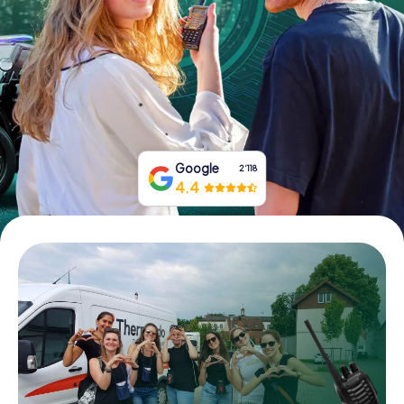
Tickets buchen
Gutscheine bestellen
Google
2‘118
4.4