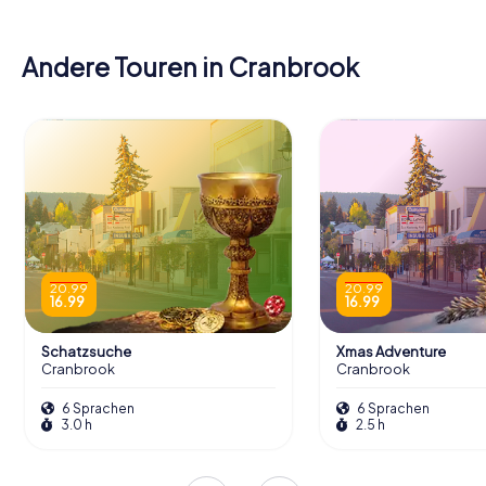
Andere Touren in Cranbrook
20.99
20.99
16.99
16.99
Schatzsuche
Xmas Adventure
Cranbrook
Cranbrook
6 Sprachen
6 Sprachen
3.0 h
2.5 h