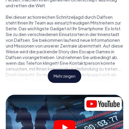
und retten die Welt.
Bei dieser actionreichen Schnitzeljagd durch Dalfsen
steht Ihnen Ihr Team aus einsatzfreudigen Mitstreitern zur
Seite. Das wichtigste Gadget ist Ihr Smartphone: Es lotst
Sie zu den verschiedenen Einsatzorten in der Innenstadt
von Dalfsen. Sie bekommen laufend neue Informationen
und Missionen von unserer Zentrale übermittelt. Auf diese
Weise wird die packende Story des Escape Games in
Dalfsen vorangetrieben. Und nehmen Sie unbedingt ab,
wenn das Telefon klingelt! Eine Kontaktperson könnte
versuchen, mit Ihnen konspirativ in Verbindung zu treten …
Doch Vorsicht: So mancher Informant entpuppt sich als
Mehr zeigen
dubioser Doppelagent und so manche Information als
bewusst gelegte falsche Fährte. Seien Sie auf der Hut,
ziehen Sie die richtigen Schlüsse und vor allem: Vertrauen
Sie niemandem!
Anders als in einem klassischen Escape Room in Dalfsen
sind Sie also nicht in ein Zimmer eingesperrt, aus dem Sie
sich in einem vorgegebenen Zeitfenster befreien
müssen. Diese Smartphone Schnitzeljagd erklärt ganz