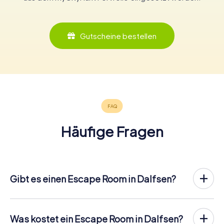
Gutscheine bestellen
Häufige Fragen
Gibt es einen Escape Room in Dalfsen?
In Dalfsen gibt es jetzt die Möglichkeit, ein
Outdoor
Escape Game in der Innenstadt von Dalfsen
zu spielen!
Anders als bei einem klassischen Escape Room, bei dem
Was kostet ein Escape Room in Dalfsen?
die Spieler in einen kleinen Raum eingesperrt werden,