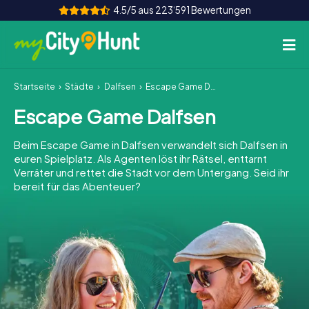
4.5/5 aus 223‘591 Bewertungen
Startseite
Städte
Dalfsen
Escape Game Dalfsen
So funktioniert's
Escape Game Dalfsen
Städte
Beim Escape Game in Dalfsen verwandelt sich Dalfsen in
Touren
euren Spielplatz. Als Agenten löst ihr Rätsel, enttarnt
Verräter und rettet die Stadt vor dem Untergang. Seid ihr
bereit für das Abenteuer?
Teamevent
Tickets
INT
AT
CH
DE
ES
FR
UK
IE
IT
NL