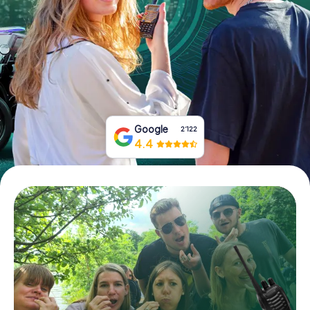
Tickets buchen
Gutscheine bestellen
Google
2‘122
4.4