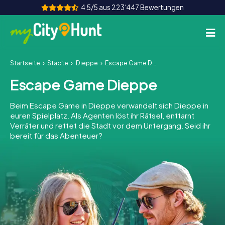
4.5/5 aus 223‘447 Bewertungen
Startseite
Städte
Dieppe
Escape Game Dieppe
So funktioniert's
Escape Game Dieppe
Städte
Beim Escape Game in Dieppe verwandelt sich Dieppe in
Touren
euren Spielplatz. Als Agenten löst ihr Rätsel, enttarnt
Verräter und rettet die Stadt vor dem Untergang. Seid ihr
bereit für das Abenteuer?
Teamevent
Tickets
INT
AT
CH
DE
ES
FR
UK
IE
IT
NL