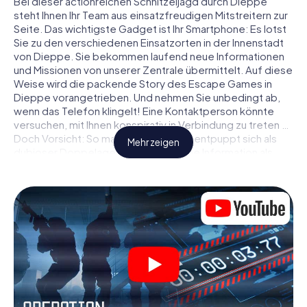
Bei dieser actionreichen Schnitzeljagd durch Dieppe
steht Ihnen Ihr Team aus einsatzfreudigen Mitstreitern zur
Seite. Das wichtigste Gadget ist Ihr Smartphone: Es lotst
Sie zu den verschiedenen Einsatzorten in der Innenstadt
von Dieppe. Sie bekommen laufend neue Informationen
und Missionen von unserer Zentrale übermittelt. Auf diese
Weise wird die packende Story des Escape Games in
Dieppe vorangetrieben. Und nehmen Sie unbedingt ab,
wenn das Telefon klingelt! Eine Kontaktperson könnte
versuchen, mit Ihnen konspirativ in Verbindung zu treten …
Doch Vorsicht: So mancher Informant entpuppt sich als
Mehr zeigen
dubioser Doppelagent und so manche Information als
bewusst gelegte falsche Fährte. Seien Sie auf der Hut,
ziehen Sie die richtigen Schlüsse und vor allem: Vertrauen
Sie niemandem!
Anders als in einem klassischen Escape Room in Dieppe
sind Sie also nicht in ein Zimmer eingesperrt, aus dem Sie
sich in einem vorgegebenen Zeitfenster befreien
müssen. Diese Smartphone Schnitzeljagd erklärt ganz
Dieppe zu Ihrem persönlichen Spielfeld! Die technische
Voraussetzung für Ihr Agentenabenteuer in Dieppe: Ein
Smartphone mit Zugang ins mobile Internet. Per Klick