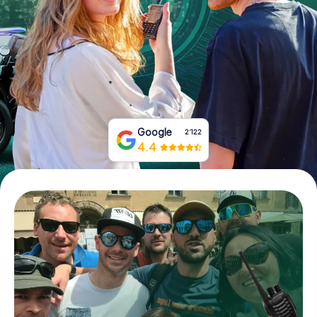
Tickets buchen
Gutscheine bestellen
Google
2‘122
4.4