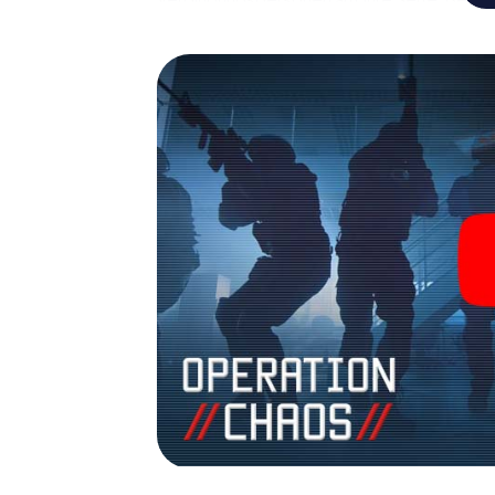
Team mit allen Wassern gewaschen sein, um
James Bond und Co. werden Sie jedoch nicht 
Team im Highscore von Dortmund und erhalte
Das myCityHunt Escape Game macht Dortmun
Holen Sie sich Ihre Tickets in die Welt de
Dortmund in einen Outdoor Escape Room!