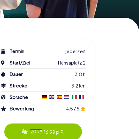
Termin
jederzeit
Start/Ziel
Hansaplatz 2
Dauer
3.0 h
Strecke
3.2 km
Sprache
Bewertung
4.5 / 5
16.99 p.P.
20.99