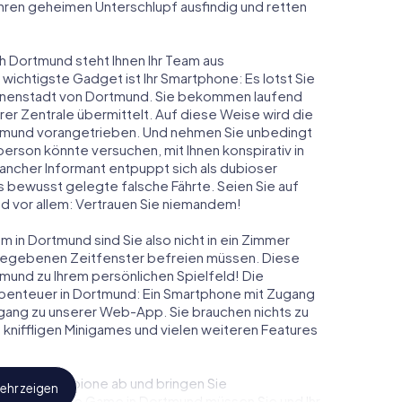
 ihren geheimen Unterschlupf ausfindig und retten
ch Dortmund steht Ihnen Ihr Team aus
 wichtigste Gadget ist Ihr Smartphone: Es lotst Sie
 Innenstadt von Dortmund. Sie bekommen laufend
er Zentrale übermittelt. Auf diese Weise wird die
mund vorangetrieben. Und nehmen Sie unbedingt
person könnte versuchen, mit Ihnen konspirativ in
ancher Informant entpuppt sich als dubioser
 bewusst gelegte falsche Fährte. Seien Sie auf
und vor allem: Vertrauen Sie niemandem!
 in Dortmund sind Sie also nicht in ein Zimmer
rgegebenen Zeitfenster befreien müssen. Diese
mund zu Ihrem persönlichen Spielfeld! Die
abenteuer in Dortmund: Ein Smartphone mit Zugang
 Zugang zu unserer Web-App. Sie brauchen nichts zu
s, kniffligen Minigames und vielen weiteren Features
eindliche Spione ab und bringen Sie
ehr zeigen
iesem Escape Game in Dortmund müssen Sie und Ihr