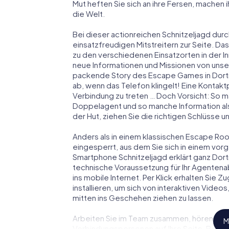
Mut heften Sie sich an ihre Fersen, machen
die Welt.
Bei dieser actionreichen Schnitzeljagd dur
einsatzfreudigen Mitstreitern zur Seite. Das
zu den verschiedenen Einsatzorten in der
neue Informationen und Missionen von unser
packende Story des Escape Games in Dort
ab, wenn das Telefon klingelt! Eine Kontakt
Verbindung zu treten … Doch Vorsicht: So m
Doppelagent und so manche Information als
der Hut, ziehen Sie die richtigen Schlüsse 
Anders als in einem klassischen Escape Room
eingesperrt, aus dem Sie sich in einem vo
Smartphone Schnitzeljagd erklärt ganz Dort
technische Voraussetzung für Ihr Agenten
ins mobile Internet. Per Klick erhalten Sie
installieren, um sich von interaktiven Video
mitten ins Geschehen ziehen zu lassen.
Arbeiten Sie im Team zusammen, hören Sie f
M
Verbindungspersonen auf Ihre Seite. Bei d