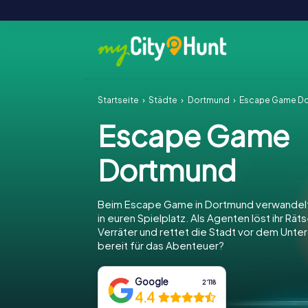
Startseite
Städte
Dortmund
Escape Game D
Escape Game
Dortmund
Beim Escape Game in Dortmund verwandelt
in euren Spielplatz. Als Agenten löst ihr Räts
Verräter und rettet die Stadt vor dem Unter
bereit für das Abenteuer?
Google
2‘118
4.4