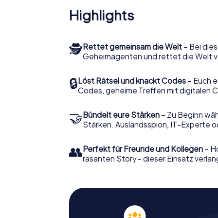
Highlights
🕵
Rettet gemeinsam die Welt
– Bei dies
Geheimagenten und rettet die Welt v
🔒
Löst Rätsel und knackt Codes
– Euch e
Codes, geheime Treffen mit digitalen C
🤝
Bündelt eure Stärken
– Zu Beginn wähl
Stärken. Auslandsspion, IT-Experte od
👥
Perfekt für Freunde und Kollegen
– Ho
rasanten Story - dieser Einsatz verlan