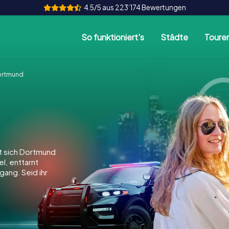
4.5/5 aus 223‘174 Bewertungen
So funktioniert's
Städte
Toure
ortmund
 sich Dortmund
el, enttarnt
gang. Seid ihr