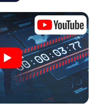
 die Bösewichte aufzuhalten. Im Gegensatz zu
zu stillen Helden: Sie verewigen sich mit Ihrem
n Zugang zu Ihrer ganz persönlichen Bildergalerie.
d zu Ihrem ganz persönlichen Erlebnisspielplatz.
r Spionage und Geheimagenten und verwandeln Sie