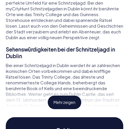
perfekte Umfeld für eine Schnitzeljagd. Bei den
myCityHunt Schnitzeljagden in Dublin könnt ihr berühmte
Orte wie das Trinity College und das Guinness
Storehouse entdecken und dabei spannende Rätsel
lösen. Lasst euch von den Geheimnissen und Geschichten
der Stadt verzaubern und erlebt ein Abenteuer, das euch
Dublin aus einer völlig neuen Perspektive zeigt.
Sehenswürdigkeiten bei der Schnitzeljagd in
Dublin
Bei einer Schnitzeljagd in Dublin werdet ihr an zahlreichen
ikonischen Orten vorbeikommen und dabei knifflige
Rätsel lösen. Das Trinity College, das älteste und
renommierteste College Irlands, beherbergt das
berühmte Book of Kells und eine beeindruckende
Bibliothek. Weiter geht es zum Dublin Castle, das seit
dem 13. Jahrhundert das politische Zentrum der Stadt ist.
Mehr zeigen
Auch die St. Patrick's Cathedral, die größte Kirche Irlands,
wird euch auf eurer Tour begegnen. Diese
Sehenswürdigkeiten sind nur ein kleiner Vorgeschmack
auf das, was euch bei einer Schnitzeljagd in Dublin
erwartet.