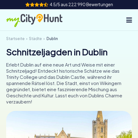
4.5/5 aus 222‘990 Bewertungen
Startseite
Städte
Dublin
So funktioniert's
Schnitzeljagden in Dublin
Städte
Erlebt Dublin auf eine neue Art und Weise mit einer
Touren
Schnitzeljagd! Entdeckt historische Schätze wie das
Trinity College und das Dublin Castle, während ihr
spannende Rätsel löst. Die Stadt, einst von Wikingern
Teamevent
gegründet, bietet eine faszinierende Mischung aus
Geschichte und Kultur. Lasst euch von Dublins Charme
Tickets
verzaubern!
INT
AT
CH
DE
ES
FR
UK
IE
IT
NL