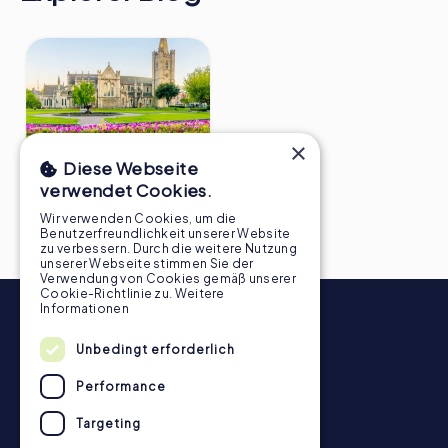
×
Diese Webseite
10 faszinierende Fakten
verwendet Cookies.
über Dublin
Wir verwenden Cookies, um die
Benutzerfreundlichkeit unserer Website
zu verbessern. Durch die weitere Nutzung
unserer Webseite stimmen Sie der
Verwendung von Cookies gemäß unserer
Cookie-Richtlinie zu.
Weitere
Informationen
Unbedingt erforderlich
Performance
Targeting
Newsletter