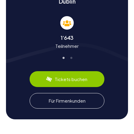
Dublin
Geschichte und Kultur bei der Schnitzeljagd in
Dublin
Während ihr euch auf eine Schnitzeljagd in Dublin begebt,
erfahrt ihr viel über die bewegte Geschichte und die
1‘643
reiche Kultur der Stadt. Dublin wurde bereits im Jahr 140
Teilnehmer
von Ptolemäus erwähnt und hat seitdem eine
ereignisreiche Geschichte durchlebt. Wusstet ihr, dass
die Stadt ursprünglich von Wikingern gegründet wurde?
Sie nannten sie „Duibhlinn“, was „schwarzer Teich“
bedeutet. Im Laufe der Jahrhunderte entwickelte sich
Dublin zu einem wichtigen Handelszentrum und später
Tickets buchen
zum politischen Herz Irlands. Neben historischen Fakten
werdet ihr auch kulinarische Spezialitäten kennenlernen.
Probiert unbedingt ein traditionelles Irish Stew oder
genießt ein Pint Guinness, das weltberühmte Bier aus
Für Firmenkunden
Dublin.
Nach der Schnitzeljagd in Dublin die Stadt
weiter erkunden