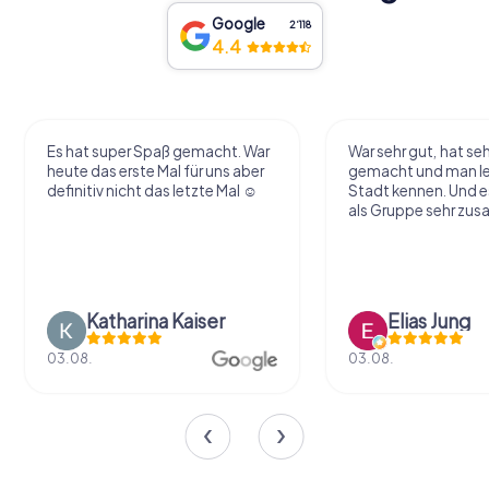
Google
2‘118
4.4
Es hat super Spaß gemacht. War
War sehr gut, hat seh
heute das erste Mal für uns aber
gemacht und man le
definitiv nicht das letzte Mal ☺️
Stadt kennen. Und e
als Gruppe sehr zu
Katharina Kaiser
Elias Jung
03.08.
03.08.