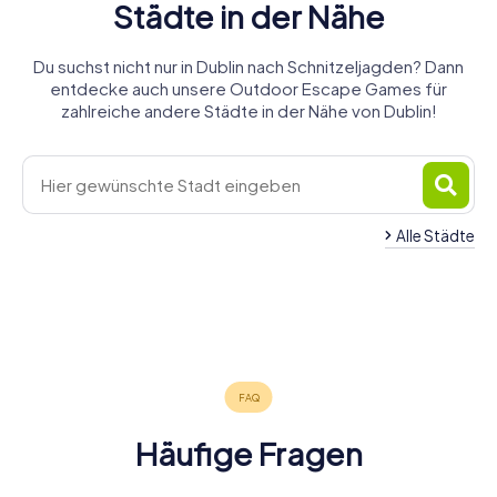
Städte in der Nähe
Du suchst nicht nur in Dublin nach Schnitzeljagden? Dann
entdecke auch unsere Outdoor Escape Games für
zahlreiche andere Städte in der Nähe von Dublin!
Alle Städte
Bray
Naas
Balbriggan
Newbridge
Drogheda
Navan
4 Touren
4 Touren
4 Touren
Carlow
Dundalk
Port Laoise
4 Touren
4 Touren
4 Touren
verfügbar
verfügbar
verfügbar
Newry
4 Touren
4 Touren
4 Touren
verfügbar
verfügbar
verfügbar
4.6
4.6
4.2
4 Touren
verfügbar
verfügbar
verfügbar
4.3
5.0
verfügbar
4.7
4.6
4.3
Häufige Fragen