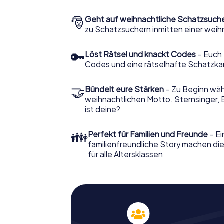
🎅
Geht auf weihnachtliche Schatzsuch
zu Schatzsuchern inmitten einer weih
🔑
Löst Rätsel und knackt Codes
– Euch 
Codes und eine rätselhafte Schatzka
🤝
Bündelt eure Stärken
– Zu Beginn wähl
weihnachtlichen Motto. Sternsinger, 
ist deine?
👪
Perfekt für Familien und Freunde
– Ei
familienfreundliche Story machen d
für alle Altersklassen.