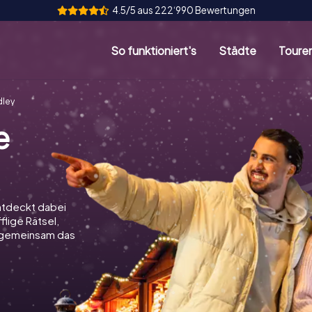
4.5/5 aus 222‘990 Bewertungen
So funktioniert's
Städte
Toure
dley
e
ntdeckt dabei
flige Rätsel,
t gemeinsam das