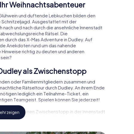
 Ihr Weihnachtsabenteuer
Glühwein und duftende Lebkuchen bilden den
 Schnitzeljagd. Ausgestattet mit der
ch nach und nach durch die ansehnliche Innenstadt
 abwechslungsreiche Rätsel. Die
den durch das X-Mas Adventure in Dudley. Auf
rende Anekdoten rund um das nahende
e Hinweise richtig zu deuten und anderen
 sein?
Dudley als Zwischenstopp
unden oder Familienmitgliedern zusammen und
achtliche Rätseltour durch Dudley. An ihrem Ende
nötigen lediglich ein Teilnahme-Ticket, ein
tigen Teamgeist. Spielen können Sie jederzeit!
, können Sie einen Zwischenstopp in der Innenstadt
ehr zeigen
chtsmarkt! Gönnen Sie sich hier ruhig einen
doch vergessen Sie nicht, dass irgendwo in Dudley