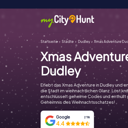
Startseite
Städte
Dudley
Xmas Adventure Du
Xmas Adventur
Dudley
Erlebt das Xmas Adventure in Dudley und e
die Stadt im weihnachtlichen Glanz. Löst knif
entschlüsselt geheime Codes und enthüll
Geheimnis des Weihnachtsschatzes!
Google
2‘118
4.4