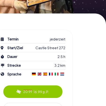
Termin
jederzeit
Start/Ziel
Castle Street 272
Dauer
2.5 h
Strecke
3.2 km
Sprache
16.99 p.P.
20.99