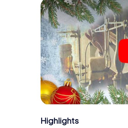
Eine spannende Option für 
Das myCityHunt X-Mas Adventure eignet sic
Weihnachtsfeier in Dudley: So kann eine in
Programm Ihrer Weihnachtsfeier in Dudley 
Weihnachtsmarkt von Dudley wird mit dem X
bietet die Smartphone Schnitzeljagd alles 
Dudley erwartet: Spaß, Teambuilding und 
Sie Ihren Kollegen also einen unvergesslic
Adventure als Programmpunkt Ihrer Weihnach
Highlights