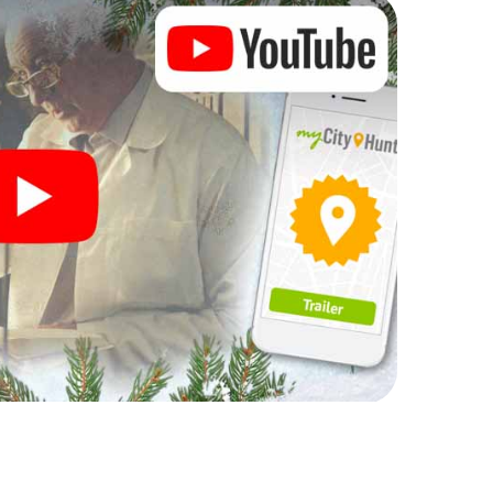
Ihre Weihnachtsfeier in Dudley
h auch hervorragend als Programmpunkt Ihrer
teraktive Schnitzeljagd das gastronomische
ergänzen. Und auch ein Ausflug zum
-Mas Adventure zu einem Highlight. Schließlich
was man von einer perfekten Weihnachtsfeier in
eine stimmungsvolle Weihnachtsthematik. Gönnen
hen Ausklang des Jahres und planen Sie unser X-Mas
tsfeier in Dudley ein!