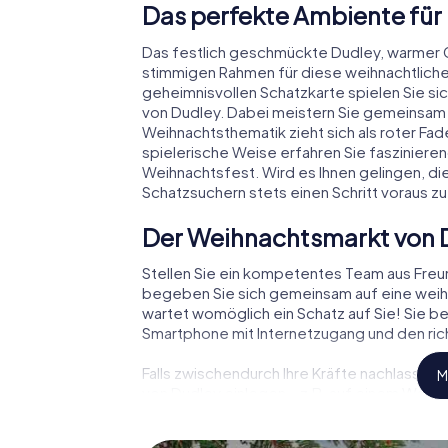
Das perfekte Ambiente für
Das festlich geschmückte Dudley, warmer 
stimmigen Rahmen für diese weihnachtliche
geheimnisvollen Schatzkarte spielen Sie si
von Dudley. Dabei meistern Sie gemeinsam
Weihnachtsthematik zieht sich als roter Fa
spielerische Weise erfahren Sie faszinie
Weihnachtsfest. Wird es Ihnen gelingen, di
Schatzsuchern stets einen Schritt voraus zu
Der Weihnachtsmarkt von 
Stellen Sie ein kompetentes Team aus Fre
begeben Sie sich gemeinsam auf eine weihn
wartet womöglich ein Schatz auf Sie! Sie be
Smartphone mit Internetzugang und den rich
Falls zwischendurch Ihre Kräfte nachlassen
M
von Dudley einlegen – z.B. auf einem Weihna
Glühwein oder Kinderpunsch zur Stärkung – 
der Weihnachtsschatz auf Sie wartet!