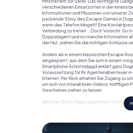
Mitstreitern zur Seite. Das wichtigste Gadge
verschiedenen Einsatzorten in der Innens
Informationen und Missionen von unserer Ze
packende Story des Escape Games in Dugn
wenn das Telefon klingelt! Eine Kontaktpers
Verbindung zu treten … Doch Vorsicht: So m
Doppelagent und so manche Information als
der Hut, ziehen Sie die richtigen Schlüsse 
Anders als in einem klassischen Escape Room
eingesperrt, aus dem Sie sich in einem vo
Smartphone Schnitzeljagd erklärt ganz Dugn
Voraussetzung für Ihr Agentenabenteuer in
Internet. Per Klick erhalten Sie Zugang zu u
um sich von interaktiven Videos, kniffligen
Geschehen ziehen zu lassen.
Arbeiten Sie im Team zusammen, hören Sie f
M
Verbindungspersonen auf Ihre Seite. Bei d
Team mit allen Wassern gewaschen sein, um
James Bond und Co. werden Sie jedoch nicht 
Team im Highscore von Dugny und erhalten Z
Das myCityHunt Escape Game macht Dugny z