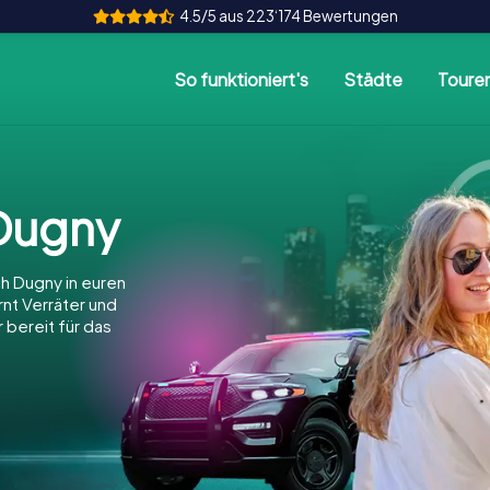
4.5/5 aus 223‘174 Bewertungen
So funktioniert's
Städte
Toure
Dugny
h Dugny in euren
arnt Verräter und
 bereit für das