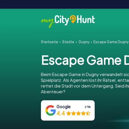
Startseite
Städte
Dugny
Escape Game Dugny
Escape Game 
Beim Escape Game in Dugny verwandelt sic
Spielplatz. Als Agenten löst ihr Rätsel, entt
rettet die Stadt vor dem Untergang. Seid ihr
Abenteuer?
Google
2‘118
4.4