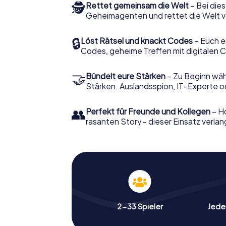
🕵
Rettet gemeinsam die Welt
– Bei dies
Geheimagenten und rettet die Welt v
🔒
Löst Rätsel und knackt Codes
– Euch e
Codes, geheime Treffen mit digitalen C
🤝
Bündelt eure Stärken
– Zu Beginn wähl
Stärken. Auslandsspion, IT-Experte od
👥
Perfekt für Freunde und Kollegen
– Ho
rasanten Story - dieser Einsatz verlan
2-33 Spieler
Jeder