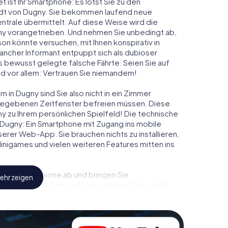
t ist Ihr Smartphone: Es lotst Sie zu den
tadt von Dugny. Sie bekommen laufend neue
ntrale übermittelt. Auf diese Weise wird die
y vorangetrieben. Und nehmen Sie unbedingt ab,
on könnte versuchen, mit Ihnen konspirativ in
ancher Informant entpuppt sich als dubioser
 bewusst gelegte falsche Fährte. Seien Sie auf
und vor allem: Vertrauen Sie niemandem!
 in Dugny sind Sie also nicht in ein Zimmer
rgegebenen Zeitfenster befreien müssen. Diese
y zu Ihrem persönlichen Spielfeld! Die technische
 Dugny: Ein Smartphone mit Zugang ins mobile
nserer Web-App. Sie brauchen nichts zu installieren,
 Minigames und vielen weiteren Features mitten ins
eindliche Spione ab und bringen Sie
ehr zeigen
iesem Escape Game in Dugny müssen Sie und Ihr
 die Bösewichte aufzuhalten. Im Gegensatz zu
zu stillen Helden: Sie verewigen sich mit Ihrem
ugang zu Ihrer ganz persönlichen Bildergalerie.
u Ihrem ganz persönlichen Erlebnisspielplatz.