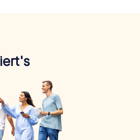
ert's