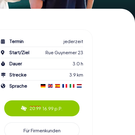
Termin
jederzeit
Start/Ziel
Rue Guynemer 23
Dauer
3.0 h
Strecke
3.9 km
Sprache
16.99 p.P.
20.99
Für Firmenkunden